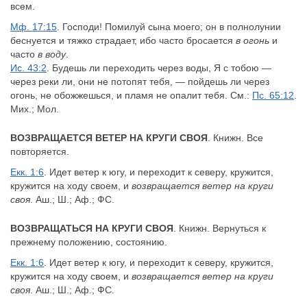
всем.
Мф. 17:15
. Господи! Помилуй сына моего; он в полнолунии
беснуется и тяжко страдает, ибо часто бросается
в огонь
и
часто
в воду
.
Ис. 43:2
. Будешь ли переходить через воды, Я с тобою —
через реки ли, они не потопят тебя, — пойдешь ли через
огонь, не обожжешься, и пламя не опалит тебя. См.:
Пс. 65:12
.
Мих.; Мол.
ВОЗВРАЩАЕТСЯ ВЕТЕР НА КРУГИ СВОЯ
. Книжн. Все
повторяется.
Екк. 1:6
. Идет ветер к югу, и переходит к северу, кружится,
кружится на ходу своем, и
возвращается ветер на круги
своя
. Аш.; Ш.; Аф.; ФС.
ВОЗВРАЩАТЬСЯ НА КРУГИ СВОЯ
. Книжн. Вернуться к
прежнему положению, состоянию.
Екк. 1:6
. Идет ветер к югу, и переходит к северу, кружится,
кружится на ходу своем, и
возвращается ветер на круги
своя
. Аш.; Ш.; Аф.; ФС.