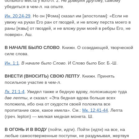
больного места у кого-л. 2. Не доверяя другому, самому
убедиться в чем-л. на опыте.
Ин. 20:24-29
. Но он [Фома] сказал им [апостолам]: «Если не
увижу на руках Его ран от гвоздей, и не вложу перста моего в
раны [язвы] от гвоздей, и не вложу руки моей в ребры Его, не
поверю». Аш.
В НАЧАЛЕ БЫЛО СЛОВО
. Книжн. О созидающей, творческой
силе слова.
Ин. 1:1
.
В начале было Слово
. И Слово было Бог. Б.-Ш.
ВНЕСТИ (ВНОСИТЬ) СВОЮ ЛЕПТУ
. Книжн. Принять
посильное участие в чем-л.
Лк. 21:1-4
. Увидел также и бедную вдову,
положившую
туда
две лепты
, и сказал: «Эта бедная вдова больше всех
положила, ибо она от скудости своей положила все
пропитание свое, какое имела». См.:
Мк. 12:41-44
. Лепта
(греч. lepton) — мелкая медная монета. Ш.
В ОГОНЬ И В ВОДУ
(пойти, идти). Пойти (идти) на все, на
любые самоотверженные поступки, не раздумывая, жертвуя