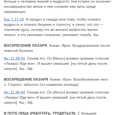
больше у человека знаний и мудрости, тем острее он осознает
несовершенство жизни и тем сложнее ему жить среди
окружающих.
Екк. 1:17-18
. И предал я сердце мое тому, чтобы познать
мудрость и познать безумие и глупость; и узнал, что это —
томление духа, потому что
во многой мудрости много
печали
, и кто умножает познание, умножает скорбь. Аш.
ВОСКРЕСЕНИЕ ЛАЗАРЯ
. Книжн. Ирон. Выздоровление после
тяжелой болезни.
Ин. 11:38-44
. Сказав это, Он [Иисус] воззвал громким голосом:
«Лазарь! Иди вон». И вышел умерший. [на пятый день после
смерти]. Аш.; Аф.
ВОСКРЕШЕНИЕ ЛАЗАРЯ
. Книжн. Ирон. Возобновление чего-
л. Старого, забытого (по названию эпизода).
Ин. 11:38-44
. Сказав это, Он [Иисус] воззвал громким голосом:
«Лазарь! Иди вон».И вышел умерший. [на пятый день после
смерти]. Аш.; Аф.
В ПОТЕ ЛИЦА (РАБОТАТЬ, ТРУДИТЬСЯ)
. С большим