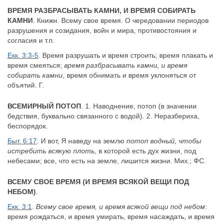
ВРЕМЯ РАЗБРАСЫВАТЬ КАМНИ, И ВРЕМЯ СОБИРАТЬ
КАМНИ
. Книжн. Всему свое время. О чередовании периодов
разрушения и созидания, войн и мира, противостояния и
согласия и т.п.
Екк. 3:3-5
. Время разрушать и время строить; время плакать и
время смеяться;
время разбрасывать камни, и время
собирать камни
, время обнимать и время уклоняться от
объятий. Г.
ВСЕМИРНЫЙ ПОТОП
. 1. Наводнение, потоп (в значении
бедствия, буквально связанного с водой). 2. Неразбериха,
беспорядок.
Быт. 6:17
. И вот, Я наведу на землю
потоп водный, чтобы
истребить всякую плоть
, в которой есть дух жизни, под
небесами; все, что есть на земле, лишится жизни. Мих.; ФС.
ВСЕМУ СВОЕ ВРЕМЯ (И ВРЕМЯ ВСЯКОЙ ВЕЩИ ПОД
НЕБОМ)
.
Екк. 3:1
.
Всему свое время, и время всякой вещи под небом
:
время рождаться, и время умирать, время насаждать, и время