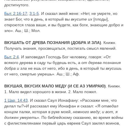
достигнутого.
Быт. 2:16-17
;
3:1-5
. И сказал змей жене: «Нет, не умрете, но
знает Бог, что в день, в который вы
вкусите их
[плоды],
откроются глаза ваши, и вы будете, как боги, знающие добро и
зло». Аш.; Ш.; Мол.
ВКУШАТЬ ОТ ДРЕВА ПОЗНАНИЯ (ДОБРА И ЗЛА)
. Книжн.
Получать знания, просвещаться, постигать смысл явлений.
Быт. 2:4
. И заповедал Господь Бог человеку, говоря: «От
всякого дерева в саду ты будешь есть, а
от дерева познания
добра и зла
не ешь от него, ибо в день, в который ты
вкусишь
от него, смертью умрешь». Аш.; Ш.; Аф.
ВКУШАЯ, ВКУСИХ МАЛО МЕДУ (И СЕ АЗ УМИРАЮ)
. Книжн.
1. Мало видел хорошого в жизни. 2. Мало пожил.
1 Цар. 14:43
. И сказал Саул Ионафану: «Расскажи мне, что
делал ты?»И рассказал ему Ионафан и сказал: «Я
отведал
концом палки, которая в руке моей,
немного меду
;
и вот, я
должен умереть
». По библейскому сказанию, во время войны
с филистимлянами первый царь евреев Саул заклял воинов,