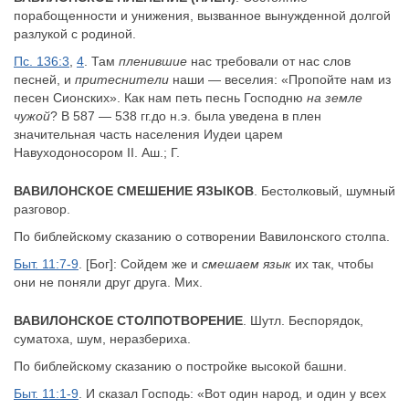
порабощенности и унижения, вызванное вынужденной долгой
разлукой с родиной.
Пс. 136:3
,
4
. Там
пленившие
нас требовали от нас слов
песней, и
притеснители
наши — веселия: «Пропойте нам из
песен Сионских». Как нам петь песнь Господню
на земле
чужой
? В 587 — 538 гг.до н.э. была уведена в плен
значительная часть населения Иудеи царем
Навуходоносором II. Аш.; Г.
ВАВИЛОНСКОЕ СМЕШЕНИЕ ЯЗЫКОВ
. Бестолковый, шумный
разговор.
По библейскому сказанию о сотворении Вавилонского столпа.
Быт. 11:7-9
. [Бог]: Сойдем же и
смешаем язык
их так, чтобы
они не поняли друг друга. Мих.
ВАВИЛОНСКОЕ СТОЛПОТВОРЕНИЕ
. Шутл. Беспорядок,
суматоха, шум, неразбериха.
По библейскому сказанию о постройке высокой башни.
Быт. 11:1-9
. И сказал Господь: «Вот один народ, и один у всех