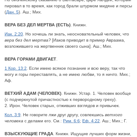
пировал в то время, как город брали штурмом мидяне и персы
(
Дан. 5
). Аш.; Мих.
ВЕРА БЕЗ ДЕЛ МЕРТВА (ЕСТЬ)
. Книжн.
Иак. 2:20
. Но хочешь ли знать, неосновательный человек, что
вера без дел мертва?
[Иаков приводит в пример Авраама,
возложившего на жертвенник своего сына]. Аш.; Мих.
ВЕРА ГОРАМИ ДВИГАЕТ
.
1 Кор. 13:2
. Если имею всякое познание и всю веру, так что
могу и горы переставлять, а не имею любви, то я ничто. Мих.;
Аф.
ВЕТХИЙ АДАМ (ЧЕЛОВЕК)
. Книжн. Устар. 1. Человек вообще
(с подчеркнутой причастностью к первородному греху).
2. Ирон. Человек старых, отживших взглядов и привычек.
Кол. 3:9
. Не говорите лжи друг другу, совлекшись
ветхого
человека
с делами его. См.:
Рим. 6:6
;
Еф. 4:22
. Аш.; Мих.; Г.
ВЗЫСКУЮЩИЕ ГРАДА
. Книжн. Ищущие лучших форм жизни,