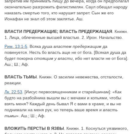
запретив им принимать пищу до вечера, когда он предполагал
окончательно разгромить филистимлян. Саул обещал народу
наказать смертью того, кто нарушит запрет. Сын же его
Ионафан не знал об этом заклятье. Аш.
ВЛАСТИ ПРЕДЕРЖАЩИЕ; ВЛАСТЬ ПРЕДЕРЖАЩАЯ
. Книжн.
1. Лица, облеченные высшей властью. 2. Ирон. Начальство.
Рим. 13:1-5
. Всяка душа
властем предержащим
да
повинуется. Несть бо власть аще не от бога. [Всякая душа да
будет покорна
стоящим у власти
, ибо нет власти не от Бога].
Аш.; Ш.; Аф.
ВЛАСТЬ ТЬМЫ
. Книжн. О засилии невежества, отсталости,
реакции.
Лк. 22:53
. [Иисус первосвященникам и старейшинам]: «Как
будто на разбойника вышли вы с мечами и копьями, чтобы
взять меня? Каждый день бывал Я с вами в храме, и вы не
поднимали на меня рук, но теперь ваше время и
власть
тьмы
». Аш.; Ш.; Аф.
ВЛОЖИТЬ ПЕРСТЫ В ЯЗВЫ
. Книжн. 1. Коснуться уязвимого,