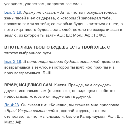
усердием, упорством, напрягая все силы.
Быт. 3:19
. Адаму же сказал: «За то, что ты послушал голоса
жены твоей и ел от дерева, о котором Я заповедал тебе,
проклята земля за тебя; со скорбью будешь питаться от нее, в
поте лица твоего будешь есть хлеб, доколе не возвратишься в
землю, из которой ты взят» Аш.; Ш.; Мол.; Аф.; Г.; ФС.
В ПОТЕ ЛИЦА ТВОЕГО БУДЕШЬ ЕСТЬ ТВОЙ ХЛЕБ
. О
тяготах выбранного пути.
Быт. 3:19
.
В поте лица твоего будешь есть хлеб
, доколе не
возвратишься в землю, из которой ты взят, ибо прах ты и в
прах возвратишься. Б.-Ш.
ВРАЧУ, ИСЦЕЛИСЯ САМ
. Книжн. Прежде, чем осуждать
других, исправься сам (о человеке, не видящем в себе тех
недостатков, которые он подмечает в других).
Лк. 4:23
. Он сказал им: «Конечно, вы скажете мне присловие:
«
Врач! Исцели самого себя
», сделай и здесь, в твоем
отечестве, то, что, мы слышали, было в Капернауме». Аш.; Ш.;
Мих.; Аф.