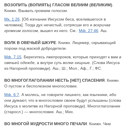
ВОЗОПИТЬ (ВОПИЯТЬ) ГЛАСОМ ВЕЛИИМ (ВЕЛИКИМ)
.
Книжн. Взывать громким голосом.
Мк. 1:26
. [Об изгнании Иисусом беса, вселившегося в
человека]. Тогда дух нечистый, сотрясши его и
вскричав
громким голосом
, вышел из него. См.:
Мф. 27:46
. Аш.
ВОЛК В ОВЕЧЬЕЙ ШКУРЕ
. Книжн. Лицемер, скрывающий
пороки под маской добродетели.
Мф. 7:15
. Берегитесь лжепророков, которые приходят к вам
в
овечьей одежде
, а внутри суть волки хищные. (Слова Иисуса
из Нагорной проповеди). Аш.; Ш.; Мол.; Аф.; Г.; ФС.
ВО МНОГОГЛАГОЛАНИИ НЕСТЬ [НЕТ] СПАСЕНИЯ
. Книжн.
О пустом и бесполезном многословии.
Мф. 6:7
. А молясь, не говорите лишнего, как язычники, ибо
они думают, что в многословии своем будут услышаны (слова
Иисуса о молитве из Нагорной проповеди). Многоглаголание
(старосл.) — многословие. Аш.; Мих.
ВО МНОГОЙ МУДРОСТИ МНОГО ПЕЧАЛИ
. Книжн. Чем