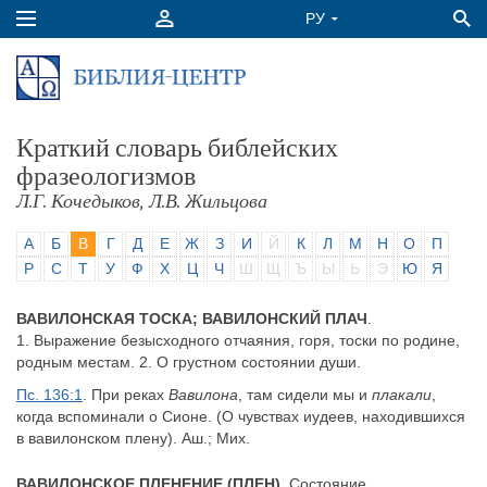
Краткий словарь библейских
фразеологизмов
Л.Г. Кочедыков, Л.В. Жильцова
А
Б
В
Г
Д
Е
Ж
З
И
Й
К
Л
М
Н
О
П
Р
С
Т
У
Ф
Х
Ц
Ч
Ш
Щ
Ъ
Ы
Ь
Э
Ю
Я
ВАВИЛОНСКАЯ ТОСКА; ВАВИЛОНСКИЙ ПЛАЧ
.
1. Выражение безысходного отчаяния, горя, тоски по родине,
родным местам. 2. О грустном состоянии души.
Пс. 136:1
. При реках
Вавилона
, там сидели мы и
плакали
,
когда вспоминали о Сионе. (О чувствах иудеев, находившихся
в вавилонском плену). Аш.; Мих.
ВАВИЛОНСКОЕ ПЛЕНЕНИЕ (ПЛЕН)
. Состояние