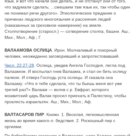
язык, и вот что начали они делать, и не отстанут они от того,
что задумали сделать; ...смешаем там язык их, так чтобы один
не понимал речи другого». Этиологическое предание о
причинах людского многоязычия и рассеяния людей
(наказанных за греховное намерение) на земле.
Столпотворение (старосл.) — сотворение столпа, башни. Аш.;
Мих.; Мол.; Аф.; Г.
ВАЛААМОВА ОСЛИЦА
. Ирон. Молчаливый и покорный
человек, неожиданно заговоривший и запротестовавший.
Числ. 22:27-28
. Ослица, увидев Ангела Господня, легла под
Валаамом. И воспылал гнев Валаама, и стал он бить ослицу
палкою. И отверз Господь уста ослицы. И сказала она
Валааму: «Что я тебе сделала, что ты бьешь меня вот уже
третий раз?» Валаам — волхв с р. Евфрат, которого
моавитский царь Валак просил приехать в Палестину, чтобы
проклясть израильтян. Аш.; Мих.; Мол.; Аф.
ВАЛТАСАРОВ ПИР
. Книжн. 1. Веселая, легкомысленная
жизнь во время какого-л. бедствия. 2. Роскошный пир с
оргиями.
По библейскому сказанию о Валтасаре, царе Халдеи, который