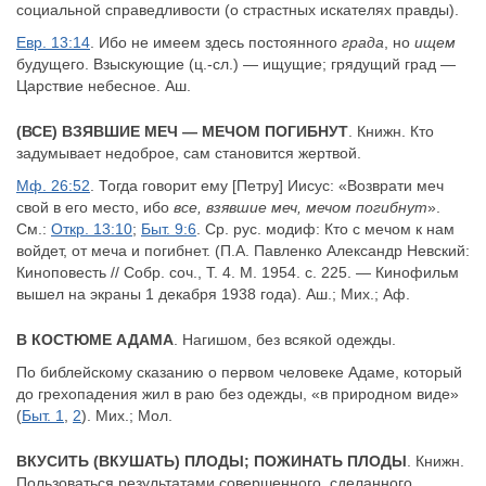
социальной справедливости (о страстных искателях правды).
Евр. 13:14
. Ибо не имеем здесь постоянного
града
, но
ищем
будущего. Взыскующие (ц.-сл.) — ищущие; грядущий град —
Царствие небесное. Аш.
(ВСЕ) ВЗЯВШИЕ МЕЧ — МЕЧОМ ПОГИБНУТ
. Книжн. Кто
задумывает недоброе, сам становится жертвой.
Мф. 26:52
. Тогда говорит ему [Петру] Иисус: «Возврати меч
свой в его место, ибо
все, взявшие меч, мечом погибнут
».
См.:
Откр. 13:10
;
Быт. 9:6
. Ср. рус. модиф: Кто с мечом к нам
войдет, от меча и погибнет. (П.А. Павленко Александр Невский:
Киноповесть // Собр. соч., Т. 4. М. 1954. с. 225. — Кинофильм
вышел на экраны 1 декабря 1938 года). Аш.; Мих.; Аф.
В КОСТЮМЕ АДАМА
. Нагишом, без всякой одежды.
По библейскому сказанию о первом человеке Адаме, который
до грехопадения жил в раю без одежды, «в природном виде»
(
Быт. 1
,
2
). Мих.; Мол.
ВКУСИТЬ (ВКУШАТЬ) ПЛОДЫ; ПОЖИНАТЬ ПЛОДЫ
. Книжн.
Пользоваться результатами совершенного, сделанного,