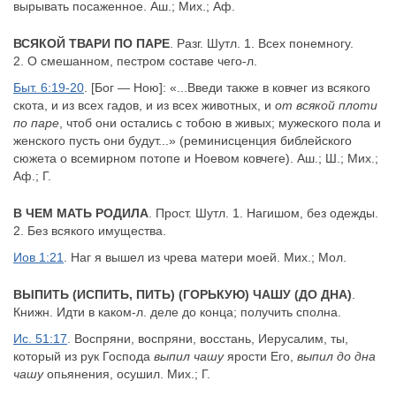
вырывать посаженное. Аш.; Мих.; Аф.
ВСЯКОЙ ТВАРИ ПО ПАРЕ
. Разг. Шутл. 1. Всех понемногу.
2. О смешанном, пестром составе чего-л.
Быт. 6:19-20
. [Бог — Ною]: «...Введи также в ковчег из всякого
скота, и из всех гадов, и из всех животных, и
от всякой плоти
по паре
, чтоб они остались с тобою в живых; мужеского пола и
женского пусть они будут...» (реминисценция библейского
сюжета о всемирном потопе и Ноевом ковчеге). Аш.; Ш.; Мих.;
Аф.; Г.
В ЧЕМ МАТЬ РОДИЛА
. Прост. Шутл. 1. Нагишом, без одежды.
2. Без всякого имущества.
Иов 1:21
. Наг я вышел из чрева матери моей. Мих.; Мол.
ВЫПИТЬ (ИСПИТЬ, ПИТЬ) (ГОРЬКУЮ) ЧАШУ (ДО ДНА)
.
Книжн. Идти в каком-л. деле до конца; получить сполна.
Ис. 51:17
. Воспряни, воспряни, восстань, Иерусалим, ты,
который из рук Господа
выпил чашу
ярости Его,
выпил до дна
чашу
опьянения, осушил. Мих.; Г.