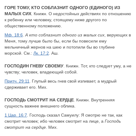
ГОРЕ ТОМУ, КТО СОБЛАЗНИТ ОДНОГО (ЕДИНОГО) ИЗ
МАЛЫХ СИХ
. Книжн. О недостойных действиях по отношению
к ребенку или человеку, стоящему ниже другого по
общественному положению.
Мф. 18:6
.
А кто соблазнит одного из малых сих
, верующих в
Меня, тому лучше было бы, если бы повесили ему
мельничный жернов на шею и потопили бы во глубине
морской. См.:
Лк. 17:2
. Аш.
ГОСПОДИН ГНЕВУ СВОЕМУ
. Книжн. Тот, кто следует уму, а не
чувству; человек, владеющий собой.
Притч. 29:11
. Глупый весь гнев свой изливает, а мудрый
сдерживает его. Мих.
ГОСПОДЬ СМОТРИТ НА СЕРДЦЕ
. Книжн. Внутренняя
сущность важнее внешнего облика.
1 Цар. 16:7
. Господь сказал Самуилу: Я смотрю не так, как
смотрит человек; ибо человек смотрит на лице, а
Господь
смотрит на сердце
. Мих.