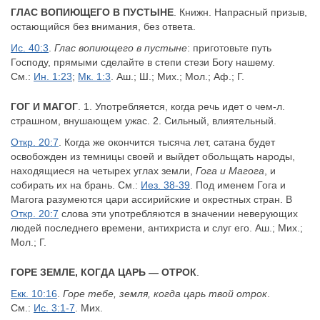
ГЛАС ВОПИЮЩЕГО В ПУСТЫНЕ
. Книжн. Напрасный призыв,
остающийся без внимания, без ответа.
Ис. 40:3
.
Глас вопиющего в пустыне
: приготовьте путь
Господу, прямыми сделайте в степи стези Богу нашему.
См.:
Ин. 1:23
;
Мк. 1:3
. Аш.; Ш.; Мих.; Мол.; Аф.; Г.
ГОГ И МАГОГ
. 1. Употребляется, когда речь идет о чем-л.
страшном, внушающем ужас. 2. Сильный, влиятельный.
Откр. 20:7
. Когда же окончится тысяча лет, сатана будет
освобожден из темницы своей и выйдет обольщать народы,
находящиеся на четырех углах земли,
Гога и Магога
, и
собирать их на брань. См.:
Иез. 38-39
. Под именем Гога и
Магога разумеются цари ассирийские и окрестных стран. В
Откр. 20:7
слова эти употребляются в значении неверующих
людей последнего времени, антихриста и слуг его. Аш.; Мих.;
Мол.; Г.
ГОРЕ ЗЕМЛЕ, КОГДА ЦАРЬ — ОТРОК
.
Екк. 10:16
.
Горе тебе, земля, когда царь твой отрок
.
См.:
Ис. 3:1-7
. Мих.