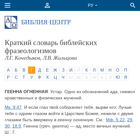
Краткий словарь библейских
фразеологизмов
Л.Г. Кочедыков, Л.В. Жильцова
А
Б
В
Г
Д
Е
Ж
З
И
Й
К
Л
М
Н
О
П
Р
С
Т
У
Ф
Х
Ц
Ч
Ш
Щ
Ъ
Ы
Ь
Э
Ю
Я
ГЕЕННА ОГНЕННАЯ
. Устар. Одно из обозначений ада; символ
нравственных и физических мучений.
Мк. 9:47
. И если глаз твой соблазняет тебя, вырви его; Лучше
тебе с одним глазом войти в Царствие Божие, нежели с двумя
глазами быть ввержену в
геенну огненную
. См.:
Мф. 5:22
,
29
,
30
;
18:9
. Геенна (греч. geenna) — ад, место вечных мучений.
Ш.; Г.