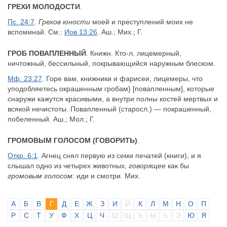
ГРЕХИ МОЛОДОСТИ
.
Пс. 24:7
.
Грехов юности
моей и преступлений моих не
вспоминай. См.:
Иов 13:26
. Аш.; Мих.; Г.
ГРОБ ПОВАПЛЕННЫЙ
. Книжн. Кто-л. лицемерный,
ничтожный, бессильный, покрывающийся наружным блеском.
Мф. 23:27
. Горе вам, книжники и фарисеи, лицемеры, что
уподобляетесь окрашенным гробам} [повапленным], которые
снаружи кажутся красивыми, а внутри полны костей мертвых и
всякой нечистоты. Повапленный (старосл.) — покрашенный,
побеленный. Аш.; Мол.; Г.
ГРОМОВЫМ ГОЛОСОМ (ГОВОРИТЬ)
.
Откр. 6:1
. Агнец снял первую из семи печатей (книги), и я
слышал одно из четырех животных,
говорящее
как бы
громовым голосом
: иди и смотри. Мих.
А
Б
В
Г
Д
Е
Ж
З
И
Й
К
Л
М
Н
О
П
Р
С
Т
У
Ф
Х
Ц
Ч
Ш
Щ
Ъ
Ы
Ь
Э
Ю
Я