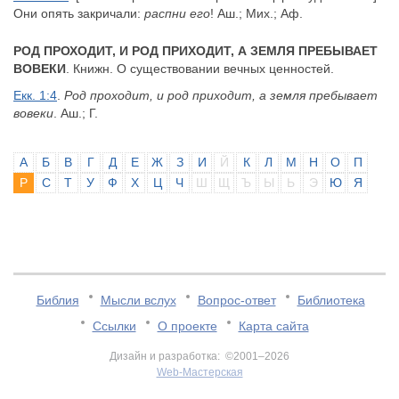
Они опять закричали:
распни его
! Аш.; Мих.; Аф.
РОД ПРОХОДИТ, И РОД ПРИХОДИТ, А ЗЕМЛЯ ПРЕБЫВАЕТ
ВОВЕКИ
. Книжн. О существовании вечных ценностей.
Екк. 1:4
.
Род проходит, и род приходит, а земля пребывает
вовеки
. Аш.; Г.
А
Б
В
Г
Д
Е
Ж
З
И
Й
К
Л
М
Н
О
П
Р
С
Т
У
Ф
Х
Ц
Ч
Ш
Щ
Ъ
Ы
Ь
Э
Ю
Я
Библия
Мысли вслух
Вопрос-ответ
Библиотека
Ссылки
О проекте
Карта сайта
Дизайн и разработка: ©2001–2026
Web-Мастерская
v:2.0.3.107