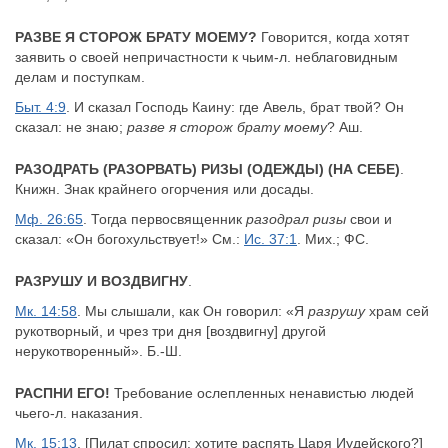
РАЗВЕ Я СТОРОЖ БРАТУ МОЕМУ?
Говорится, когда хотят
заявить о своей непричастности к чьим-л. неблаговидным
делам и поступкам.
Быт. 4:9
. И сказал Господь Каину: где Авель, брат твой? Он
сказал: не знаю;
разве я сторож брату моему
? Аш.
РАЗОДРАТЬ (РАЗОРВАТЬ) РИЗЫ (ОДЕЖДЫ) (НА СЕБЕ)
.
Книжн. Знак крайнего огорчения или досады.
Мф. 26:65
. Тогда первосвященник
разодрал ризы
свои и
сказал: «Он богохульствует!» См.:
Ис. 37:1
. Мих.; ФС.
РАЗРУШУ И ВОЗДВИГНУ
.
Мк. 14:58
. Мы слышали, как Он говорил: «Я
разрушу
храм сей
рукотворный, и чрез три дня [воздвигну] другой
нерукотворенный». Б.-Ш.
РАСПНИ ЕГО!
Требование ослепленных ненавистью людей
чьего-л. наказания.
Мк. 15:13
. [Пилат спросил: хотите распять Царя Иудейского?]