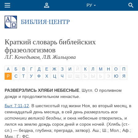
Краткий словарь библейских
фразеологизмов
Л.Г. Кочедыков, Л.В. Жильцова
А
Б
В
Г
Д
Е
Ж
З
И
Й
К
Л
М
Н
О
П
Р
С
Т
У
Ф
Х
Ц
Ч
Ш
Щ
Ъ
Ы
Ь
Э
Ю
Я
РАЗВЕРЗЛИСЬ ХЛЯБИ НЕБЕСНЫЕ
. Шутл. О проливном
дожде и продолжительном ненастье.
Быт. 7:11-12
. В шестисотый год жизни Ноя, во вторый месяц, в
семнадцатый день месяца, в сей день
разверзлись все
источники великой бездны
, и окна небесные отворились, и
лился на землю дождь сорок дней и сорок ночей. (Хлябь (ст.-
сл.) — бездна, глубина; преграда, затвор). Аш.; Ш.; Мол.; Аф.;
Мих.; Г.; ФС.