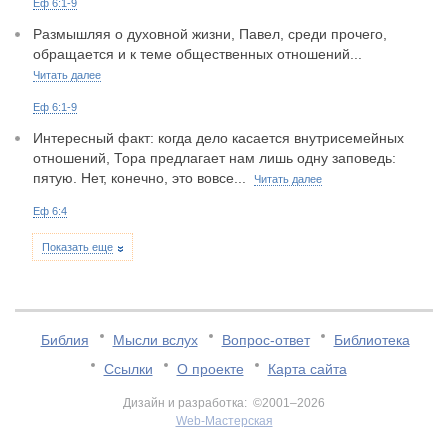
Еф 6:1-9
Размышляя о духовной жизни, Павел, среди прочего,
обращается и к теме общественных отношений...
Читать далее
Еф 6:1-9
Интересный факт: когда дело касается внутрисемейных
отношений, Тора предлагает нам лишь одну заповедь:
пятую. Нет, конечно, это вовсе...
Читать далее
Еф 6:4
Показать еще
Библия
Мысли вслух
Вопрос-ответ
Библиотека
Ссылки
О проекте
Карта сайта
Дизайн и разработка: ©2001–2026
Web-Мастерская
v:2.0.3.107