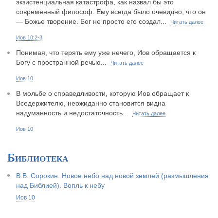
экзистенциальная катастрофа, как назвал бы это
современный философ. Ему всегда было очевидно, что он
— Божье творение. Бог не просто его создал...
Читать далее
Иов 10:2-3
Понимая, что терять ему уже нечего, Иов обращается к
Богу с пространной речью...
Читать далее
Иов 10
В мольбе о справедливости, которую Иов обращает к
Вседержителю, неожиданно становится видна
надуманность и недостаточность...
Читать далее
Иов 10
Библиотека
В.В. Сорокин. Новое небо над новой землей (размышления
над Библией). Вопль к небу
Иов 10