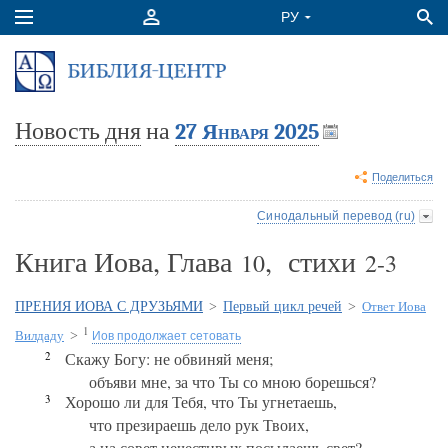
Новость дня
на
27 Января 2025
Поделиться
Синодальный перевод (ru)
Книга Иова, Глава
, стихи
10
2-3
ПРЕНИЯ ИОВА С ДРУЗЬЯМИ
>
Первый цикл речей
>
Ответ Иова
1
Вилдаду
>
Иов продолжает сетовать
2
Скажу Богу: не обвиняй меня;
объяви мне, за что Ты со мною борешься?
3
Хорошо ли для Тебя, что Ты угнетаешь,
что презираешь дело рук Твоих,
а на совет нечестивых посылаешь свет?