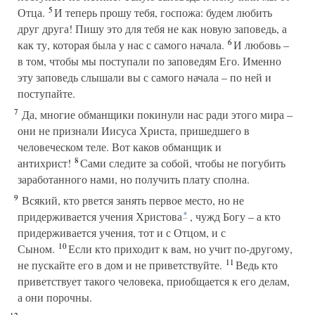
5
Отца.
И теперь прошу тебя, госпожа: будем любить
друг друга! Пишу это для тебя не как новую заповедь, а
6
как ту, которая была у нас с самого начала.
И любовь –
в том, чтобы мы поступали по заповедям Его. Именно
эту заповедь слышали вы с самого начала – по ней и
поступайте.
7
Да, многие обманщики покинули нас ради этого мира –
они не признали Иисуса Христа, пришедшего в
человеческом теле. Вот каков обманщик и
8
антихрист!
Сами следите за собой, чтобы не погубить
заработанного нами, но получить плату сполна.
9
Всякий, кто рвется занять первое место, но не
придерживается учения Христова
, чужд Богу – а кто
*
придерживается учения, тот и с Отцом, и с
10
Сыном.
Если кто приходит к вам, но учит по-другому,
11
не пускайте его в дом и не приветствуйте.
Ведь кто
приветствует такого человека, приобщается к его делам,
а они порочны.