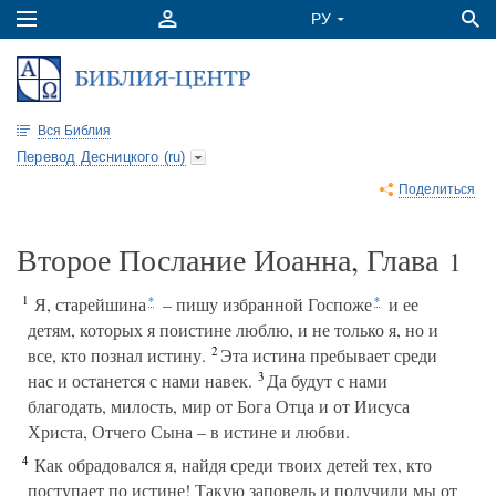
Вся Библия
Перевод Десницкого (ru)
Поделиться
Второе Послание Иоанна, Глава
1
1
Я, старейшина
– пишу избранной Госпоже
и ее
*
*
детям, которых я поистине люблю, и не только я, но и
2
все, кто познал истину.
Эта истина пребывает среди
3
нас и останется с нами навек.
Да будут с нами
благодать, милость, мир от Бога Отца и от Иисуса
Христа, Отчего Сына – в истине и любви.
4
Как обрадовался я, найдя среди твоих детей тех, кто
поступает по истине! Такую заповедь и получили мы от