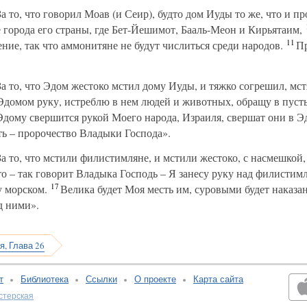
 то, что говорил Моав (и Сеир), будто дом Иуды то же, что и п
е города его страны, где Бет-Йешимот, Бааль-Меон и Кирьятаим,
11
ение, так что аммонитяне не будут числиться среди народов.
Пр
а то, что Эдом жестоко мстил дому Иуды, и тяжко согрешил, мст
 Эдомом руку, истреблю в нем людей и животных, обращу в пуст
дому свершится рукой Моего народа, Израиля, свершат они в Э
ть – пророчество Владыки Господа».
а то, что мстили филистимляне, и мстили жестоко, с насмешкой,
то – так говорит Владыка Господь – Я занесу руку над филистим
17
у морском.
Велика будет Моя месть им, суровыми будет наказани
д ними».
я, Глава 26
т
Библиотека
Ссылки
О проекте
Карта сайта
стерская
v:2.0.3.107