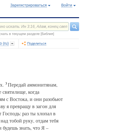
Зарегистрироваться
Войти
скать в текущем разделе [Библия]
 (ru)
Поделиться
3
х.
Передай аммонитянам,
е святилище, когда
ям с Востока, и они разобьют
ву я превращу в загон для
 Господь: раз ты хлопал в
над тобой руку, отдам тебя
 будешь знать, что Я –