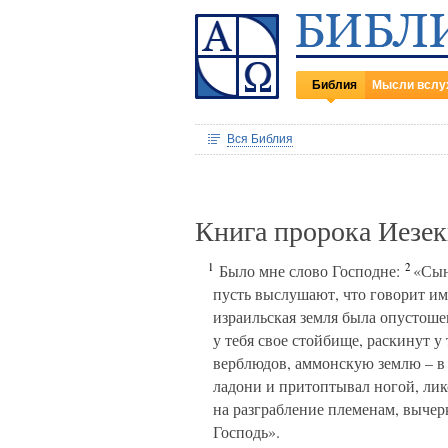
Библия
Мысли вслу
Вся Библия
Книга пророка Иезек
1
2
Было мне слово Господне:
«Сын 
пусть выслушают, что говорит им
израильская земля была опустоше
у тебя свое стойбище, раскинут у 
верблюдов, аммонскую землю – в п
ладони и притоптывал ногой, лико
на разграбление племенам, вычерк
Господь».