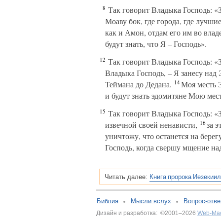
8
Так говорит Владыка Господь: «За
Моаву бок, где города, где лучши
как и Амон, отдам его им во влад
будут знать, что Я – Господь».
12
Так говорит Владыка Господь: «З
Владыка Господь, – Я занесу над
14
Теймана до Дедана.
Моя месть Э
и будут знать эдомитяне Мою мес
15
Так говорит Владыка Господь: «З
16
извечной своей ненависти,
за э
уничтожу, что останется на берег
Господь, когда свершу мщение на
Книга пророка Иезекиил
Читать далее:
Библия
Мысли вслух
Вопрос-отве
Дизайн и разработка: ©2001–2026
Web-Ма