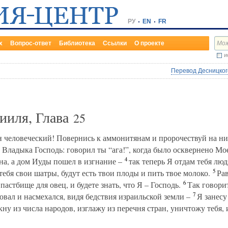
РУ
EN
FR
х
Вопрос-ответ
Библиотека
Ссылки
О проекте
и
Перевод Десницкого
ииля, Глава
25
человеческий! Повернись к аммонитянам и пророчествуй на ни
 Владыка Господь: говорил ты “ага!”, когда было осквернено Мо
4
на, а дом Иуды пошел в изгнание –
так теперь Я отдам тебя люд
5
тебя свои шатры, будут есть твои плоды и пить твое молоко.
Рав
6
астбище для овец, и будете знать, что Я – Господь.
Так говорит
7
вал и насмехался, видя бедствия израильской земли –
Я занесу 
ну из числа народов, изглажу из перечня стран, уничтожу тебя, и