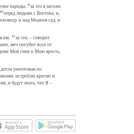
9
рочие народы,
за это я заголю
10
перед людьми с Востока, и,
оизведу и над Моавом суд, и
13
я им,
за это, – говорит
ыню, меч погубит всех от
доме Мой гнев и Мою ярость,
 дотла уничтожая по
лянами, истреблю критян и
я, и будут знать, что Я –