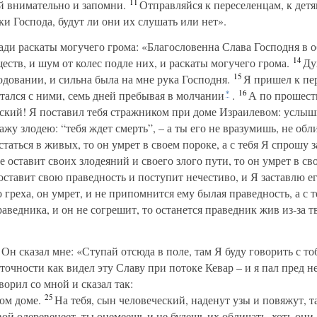
11
ай внимательно и запомни.
Отправляйся к переселенцам, к детям
и Господа, будут ли они их слушать или нет».
ади раскаты могучего грома: «Благословенна Слава Господня в о
14
ств, и шум от колес подле них, и раскаты могучего грома.
Дух
15
одовании, и сильна была на мне рука Господня.
Я пришел к пе
16
стался с ними, семь дней пребывая в молчании
.
А по прошест
*
кий! Я поставил тебя стражником при доме Израилевом: услыш
жу злодею: “тебя ждет смерть”, – а ты его не вразумишь, не обл
статься в живых, то он умрет в своем пороке, а с тебя Я спрошу з
е оставит своих злодеяний и своего злого пути, то он умрет в св
ставит свою праведность и поступит нечестиво, и Я заставлю его
о греха, он умрет, и не припомнится ему былая праведность, а с 
ведника, и он не согрешит, то останется праведник жив из-за т
Он сказал мне: «Ступай отсюда в поле, там Я буду говорить с то
точности как видел эту Славу при потоке Кевар – и я пал пред н
ворил со мной и сказал так:
25
ом доме.
На тебя, сын человеческий, наденут узы и повяжут, та
вой одеревенеет, ты онемеешь и не будешь их обличать, хоть они