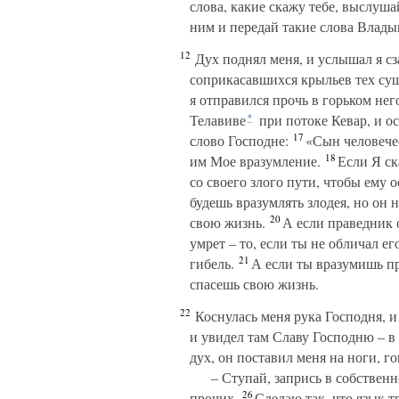
слова, какие скажу тебе, выслуш
ним и передай такие слова Владык
12
Дух поднял меня, и услышал я сз
соприкасавшихся крыльев тех суще
я отправился прочь в горьком нег
Телавиве
при потоке Кевар, и о
*
17
слово Господне:
«Сын человечес
18
им Мое вразумление.
Если Я ска
со своего злого пути, чтобы ему о
будешь вразумлять злодея, но он н
20
свою жизнь.
А если праведник о
умрет – то, если ты не обличал ег
21
гибель.
А если ты вразумишь пра
спасешь свою жизнь.
22
Коснулась меня рука Господня, и 
и увидел там Славу Господню – в 
дух, он поставил меня на ноги, го
– Ступай, запрись в собственн
26
прочих.
Сделаю так, что язык т