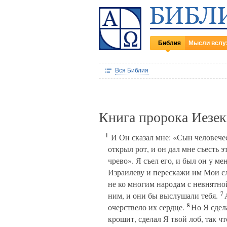
Библия
Мысли вслу
Вся Библия
Книга пророка Иезек
1
И Он сказал мне: «Сын человеческ
открыл рот, и он дал мне съесть э
чрево». Я съел его, и был он у ме
Израилеву и перескажи им Мои с
не ко многим народам с невнятной
7
ним, и они бы выслушали тебя.
А
8
очерствело их сердце.
Но Я сдела
крошит, сделал Я твой лоб, так ч