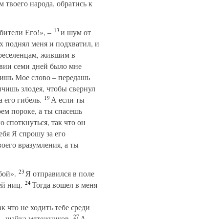
 твоего народа, обратись к
13
бители Его!», –
и шум от
 поднял меня и подхватил, и
реселенцам, жившим в
вии семи дней было мне
ишь Мое слово – передашь
ичишь злодея, чтобы свернул
19
а его гибель.
А если ты
оем пороке, а ты спасешь
 споткнуться, так что он
тебя Я спрошу за его
воего вразумления, а ты
23
бой».
Я отправился в поле
24
ей ниц.
Тогда вошел в меня
к что не ходить тебе среди
27
 – шайка мятежников.
А