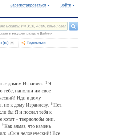
Зарегистрироваться
Войти
скать в текущем разделе [Библия]
 (ru)
Поделиться
2
ть с домом Израиля».
Я
ю тебе, наполни им свое
ческий! Иди к дому
6
, но к дому Израилеву.
Нет,
сли бы Я и послал тебя к
е хотят – твердолобы они,
9
.
Как алмаз, что камень
ил: «Сын человеческий! Все