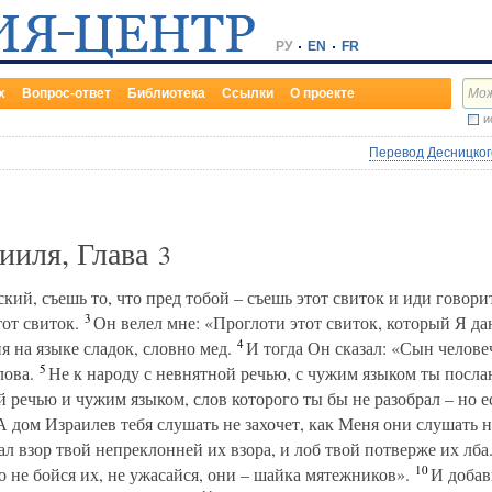
РУ
EN
FR
х
Вопрос-ответ
Библиотека
Ссылки
О проекте
и
Перевод Десницкого
ииля, Глава
3
ий, съешь то, что пред тобой – съешь этот свиток и иди говори
3
тот свиток.
Он велел мне: «Проглоти этот свиток, который Я да
4
ня на языке сладок, словно мед.
И тогда Он сказал: «Сын челове
5
лова.
Не к народу с невнятной речью, с чужим языком ты послан
 речью и чужим языком, слов которого ты бы не разобрал – но е
 дом Израилев тебя слушать не захочет, как Меня они слушать н
л взор твой непреклонней их взора, и лоб твой потверже их лба
10
то не бойся их, не ужасайся, они – шайка мятежников».
И добав