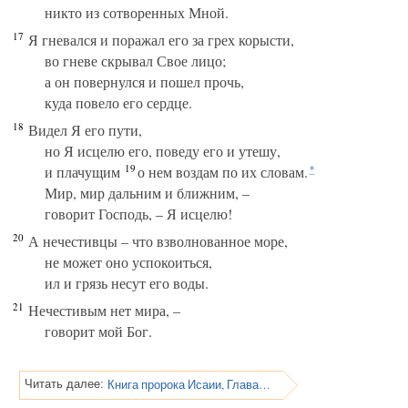
никто из сотворенных Мной.
17
Я гневался и поражал его за грех корысти,
во гневе скрывал Свое лицо;
а он повернулся и пошел прочь,
куда повело его сердце.
18
Видел Я его пути,
но Я исцелю его, поведу его и утешу,
19
и плачущим
о нем воздам по их словам.
*
Мир, мир дальним и ближним, –
говорит Господь, – Я исцелю!
20
А нечестивцы – что взволнованное море,
не может оно успокоиться,
ил и грязь несут его воды.
21
Нечестивым нет мира, –
говорит мой Бог.
Книга пророка Исаии, Глава 58
Читать далее: