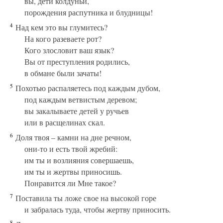
вы, дети колдуньи,
порождения распутника и блудницы!
4
Над кем это вы глумитесь?
На кого разеваете рот?
Кого злословит ваш язык?
Вы от преступления родились,
в обмане были зачаты!
5
Похотью распаляетесь под каждым дубом,
под каждым ветвистым деревом;
вы закалываете детей у ручьев
или в расщелинах скал.
6
Доля твоя – камни на дне речном,
они-то и есть твой жребий:
им ты и возлияния совершаешь,
им ты и жертвы приносишь.
Понравится ли Мне такое?
7
Поставила ты ложе свое на высокой горе
и забралась туда, чтобы жертву приносить.
8