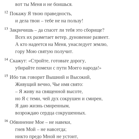
вот ты Меня и не боишься.
12
Покажу Я твою праведность,
и дела твои – тебе не на пользу!
13
Закричишь – да спасет ли тебя это сборище?
Всех их разметает ветер, дуновение развеет.
А кто надеется на Меня, унаследует землю,
гору Мою святую получит.
14
Скажут: «Стройте, готовьте дорогу,
убирайте помехи с пути Моего народа!»
15
Ибо так говорит Вышний и Высокий,
Живущий вечно, Чье имя свято:
– Я живу на священной высоте,
но Я с теми, чей дух сокрушен и смирен,
Я даю жизнь смиренным,
возрождаю сердца сокрушенных.
16
Обвинение Мое – не навеки,
гнев Мой – не навсегда;
никто предо Мной не устоит,