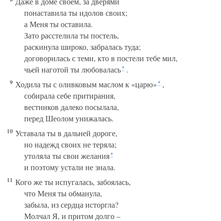
Даже в доме своем, за дверями
понаставила ты идолов своих;
а Меня ты оставила.
Зато расстелила ты постель,
раскинула широко, забралась туда;
договорилась с теми, кто в постели тебе мил,
чьей наготой ты любовалась
.
*
9
Ходила ты с оливковым маслом к «царю»
,
*
собирала себе притирания,
вестников далеко посылала,
перед Шеолом унижалась.
10
Уставала ты в дальней дороге,
но надежд своих не теряла;
утоляла ты свои желания
*
и поэтому устали не знала.
11
Кого же ты испугалась, забоялась,
что Меня ты обманула,
забыла, из сердца исторгла?
Молчал Я, и притом долго –