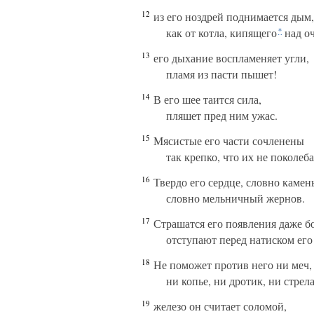
12
из его ноздрей поднимается дым,
как от котла, кипящего
над о
*
13
его дыхание воспламеняет угли,
пламя из пасти пышет!
14
В его шее таится сила,
пляшет пред ним ужас.
15
Мясистые его части сочленены
так крепко, что их не поколеба
16
Твердо его сердце, словно камень
словно мельничный жернов.
17
Страшатся его появления даже б
отступают перед натиском его
18
Не поможет против него ни меч,
ни копье, ни дротик, ни стрела
19
железо он считает соломой,