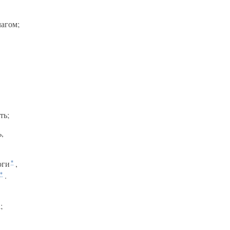
чагом;
ть;
,
оги
,
*
.
*
;