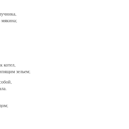
лучника,
о мякина;
к котел,
ипящим зельем;
собой,
ала.
дом;