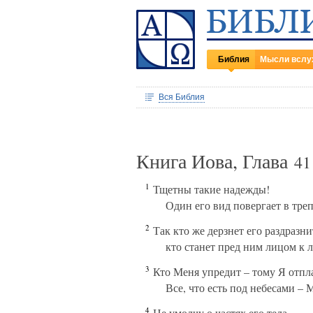
Библия
Мысли вслу
Вся Библия
Книга Иова, Глава
41
1
Тщетны такие надежды!
Один его вид повергает в треп
2
Так кто же дерзнет его раздразни
кто станет пред ним лицом к 
3
Кто Меня упредит – тому Я отпл
Все, что есть под небесами – 
4
Не умолчу о частях его тела,