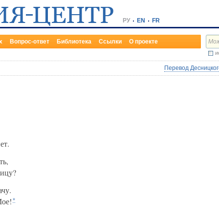
РУ
EN
FR
х
Вопрос-ответ
Библиотека
Ссылки
О проекте
и
Перевод Десницкого
ет.
ть,
лицу?
ачу.
Мое!
*