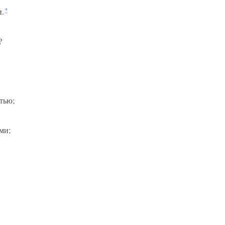
и.
*
?
тью;
ми;