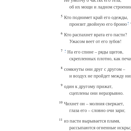
об их мощи и ладном строени
5
Кто поднимет край его одежды,
пронзит двойную его броню
*
6
Кто распахнет врата его пасти?
Ужасом веет от его зубов!
7
На его спине – ряды щитов,
*
скрепленных плотно, как печа
8
сомкнуты они друг с другом –
и воздух не пройдет между ни
9
один к другому прижат,
сцеплены они неразрывно.
10
Чихнет он – молния сверкает,
глаза его – словно очи зари;
11
из пасти вырывается пламя,
рассыпаются огненные искры;