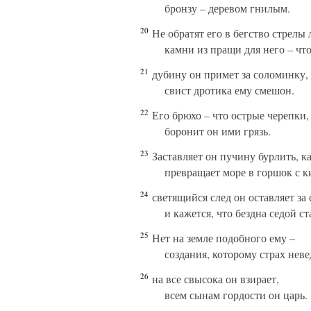
бронзу – деревом гнилым.
20
Не обратят его в бегство стрелы 
камни из пращи для него – чт
21
дубину он примет за соломинку,
свист дротика ему смешон.
22
Его брюхо – что острые черепки,
боронит он ими грязь.
23
Заставляет он пучину бурлить, ка
превращает море в горшок с к
24
светящийся след он оставляет за 
и кажется, что бездна седой ст
25
Нет на земле подобного ему –
создания, которому страх неве
26
на все свысока он взирает,
всем сынам гордости он царь.