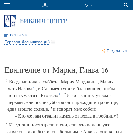
Вся Библия
Перевод Десницкого (ru)
Поделиться
Евангелие от Марка, Глава
16
1
Когда миновала суббота, Мария Магдалина, Мария,
мать Иакова
, и Саломея купили благовония, чтобы
*
2
пойти умастить Его тело
.
И вот ранним утром в
*
первый день после субботы они приходят к гробнице,
3
едва взошло солнце,
и говорят меж собой:
– Кто же нам отвалит камень от входа в гробницу?
4
И тут они посмотрели и увидели, что камень уже
5
отвален – а он был очень большим.
А когда они вошли