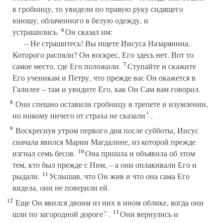
в гробницу, то увидели по правую руку сидящего
юношу, облаченного в белую одежду, и
6
устрашились.
Он сказал им:
– Не страшитесь! Вы ищете Иисуса Назарянина,
Которого распяли? Он воскрес, Его здесь нет. Вот то
7
самое место, где Его положили.
Ступайте и скажите
Его ученикам и Петру, что прежде вас Он окажется в
Галилее – там и увидите Его, как Он Сам вам говорил.
8
Они спешно оставили гробницу в трепете и изумлении,
но никому ничего от страха не сказали
.
*
9
Воскреснув утром первого дня после субботы, Иисус
сначала явился Марии Магдалине, из которой прежде
10
изгнал семь бесов.
Она пришла и объявила об этом
тем, кто был прежде с Ним, – а они оплакивали Его и
11
рыдали.
Услышав, что Он жив и что она сама Его
видела, они не поверили ей.
12
Еще Он явился двоим из них в ином облике, когда они
13
шли по загородной дороге
.
Они вернулись и
*