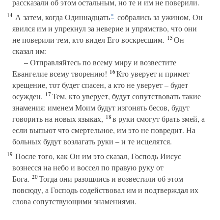
рассказали об этом остальным, но те и им не поверили.
14
А затем, когда Одиннадцать
собрались за ужином, Он
*
явился им и упрекнул за неверие и упрямство, что они
15
не поверили тем, кто видел Его воскресшим.
Он
сказал им:
– Отправляйтесь по всему миру и возвестите
16
Евангелие всему творению!
Кто уверует и примет
крещение, тот будет спасен, а кто не уверует – будет
17
осужден.
Тем, кто уверует, будут сопутствовать такие
знамения: именем Моим будут изгонять бесов, будут
18
говорить на новых языках,
в руки смогут брать змей, а
если выпьют что смертельное, им это не повредит. На
больных будут возлагать руки – и те исцелятся.
19
После того, как Он им это сказал, Господь Иисус
вознесся на небо и воссел по правую руку от
20
Бога.
Тогда они разошлись и возвестили об этом
повсюду, а Господь содействовал им и подтверждал их
слова сопутствующими знамениями.