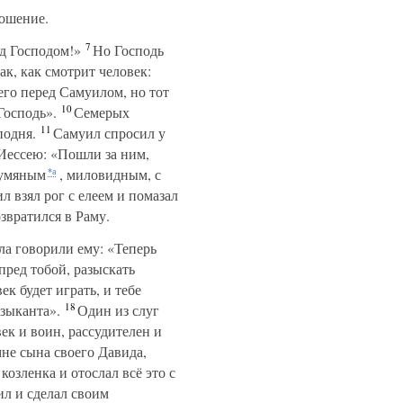
ношение.
7
д Господом!»
Но Господь
ак, как смотрит человек:
его перед Самуилом, но тот
10
Господь».
Семерых
11
подня.
Самуил спросил у
 Иессею: «Пошли за ним,
румяным
, миловидным, с
*а
 взял рог с елеем и помазал
звратился в Раму.
а говорили ему: «Теперь
пред тобой, разыскать
ек будет играть, и тебе
18
узыканта».
Один из слуг
ек и воин, рассудителен и
не сына своего Давида,
козленка и отослал всё это с
ил и сделал своим