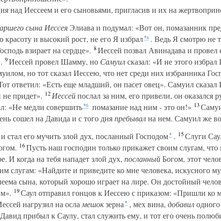
ия над Иессеем и его сыновьями, пригласив и их на жертвопри
аршего сына Иессея
Элиава и подумал: «Вот он, помазанник пре
о красоту и высокий рост, не его Я избрал
. Ведь Я смотрю не т
*а
8
 Господь взирает на сердце».
Иессей позвал Авинадава и провел 
9
.
Иессей провел Шамму, но
Самуил
сказал: «И не этого избрал 
уилом, но тот сказал Иессею, что нет среди них избранника Гос
Тот ответил: «Есть еще младший, он пасет овец». Самуил сказал
12
н не придет».
Иессей
послал за ним, его привели, он оказался 
13
ал: «Не медли совершить
помазание над ним - это он!»
Самуил
*б
день сошел на Давида и с того дня
пребывал
на нем. Самуил же во
15
и стал его мучить злой дух, посланный Господом
.
Слуги Саул
*
16
огом.
Пусть наш господин только прикажет своим слугам, что 
е. И когда на тебя нападет злой дух,
посланный
Богом, этот челов
им слугам: «Найдите и приведите ко мне человека, искусного м
леема сына, который хорошо играет на лире. Он достойный челов
19
м».
Саул отправил гонцов к Иессею с приказом: «Пришли ко м
ессей нагрузил на осла
мешок
зерна
, мех вина,
добавил
одного 
*
Давид прибыл к Саулу, стал служить ему, и тот его очень полюб