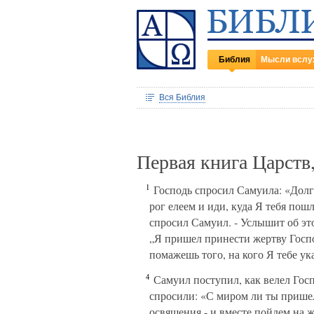
Библия
Мысли вслу
Вся Библия
Первая книга Царств
1
Господь спросил Самуила: «Долго
рог елеем и иди, куда Я тебя пош
спросил Самуил. - Услышит об это
„Я пришел принести жертву Госп
помажешь того, на кого Я тебе ук
4
Самуил поступил, как велел Госп
спросили: «С миром ли ты прише
освящения - и вместе пойдем на