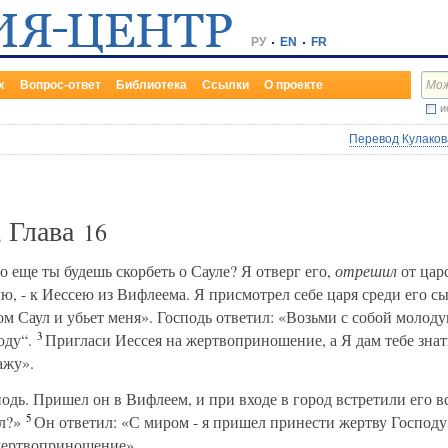
РУ
EN
FR
х
Вопрос-ответ
Библиотека
Ссылки
О проекте
и
Перевод Кулакова
, Глава
16
 еще ты будешь скорбеть о Сауле? Я отверг его,
отрешил
от цар
лю, - к Иессею из Вифлеема. Я присмотрел себе царя среди его с
м Саул и убьет меня». Господь ответил: «Возьми с собой молоду
3
оду“.
Пригласи Иессея на жертвоприношение, а Я дам тебе знать
ажу».
одь. Пришел он в Вифлеем, и при входе в город встретили его
5
л?»
Он ответил: «С миром - я пришел принести жертву Господу
 жертвоприношение».