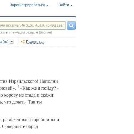
Зарегистрироваться
Войти
скать в текущем разделе [Библия]
 (ru)
Поделиться
ства Израильского! Наполни
2
ыновей».
«Как же я пойду? -
ю корову из стада и скажи:
, что делать. Так ты
 встревоженные старейшины и
. Совершите обряд