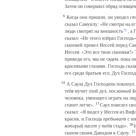
Затем он совершил обряд освящен
6
Когда они пришли, он увидел
ст
сказал Самуилу: «Не смотри на ег
люди смотрят на внешность
, а
*б
сказал: «Не этого избрал Господь»
сыновей провел Иессей перед Сам
Иессея: «Это все твои сыновья?» 
приведи его, мы не сядем, пока о
красивыми глазами. Господь сказ
его среди братьев его; Дух Госпо
14
А Саула Дух Господень покинул, 
тебя мучит злой дух,
посланный
Б
человека, умеющего играть на лир
17
станет легче».
Саул повелел сво
сказал: «Я видел у Иессея из Виф
красив, и Господь
пребывает
с ни
20
который
пасет у тебя
стадо».
И
21
сыном своим Давидом к Саулу.