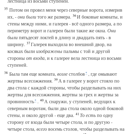
лестница из восьми ступеней.
35
Потом он провел меня через северные ворота, измерив
36
их, -
они были
того же размера.
И боковые комнаты, и
стены между ними, и галерея - всё одного размера, а по
периметру ворот и галереи были такие же окна.
Они
были
пятьдесят локтей в длину и двадцать пять - в
37
ширину.
Галерея выходила во внешний двор, на
косяках были
изображены
пальмы с той и другой
стороны
от входа
, и к галерее вела лестница из восьми
ступеней.
38
Была там еще комната,
возле
столбов
, где омывают
*
39
жертвы всесожжения.
А в галерее у ворот стояло по
два стола с каждой стороны, чтобы разделывать на них
жертвы для всесожжения, жертвы за грех и жертвы за
40
провинность
.
А снаружи, у ступеней, ведущих к
*
северным воротам, были два стола около одной боковой
41
стены, и около другой - еще два.
То есть
по одну
сторону от входа были четыре стола, и по другую -
четыре стола,
всего
восемь столов, чтобы разделывать на