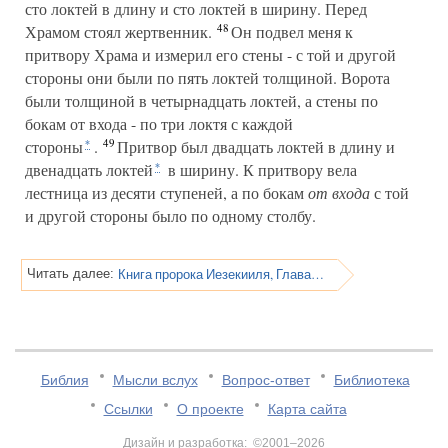
сто локтей в длину и сто локтей в ширину. Перед
48
Храмом стоял жертвенник.
Он подвел меня к
притвору Храма и измерил его стены - с той и другой
стороны они были по пять локтей толщиной. Ворота
были толщиной в четырнадцать локтей, а стены по
бокам от входа - по три локтя с каждой
49
стороны
.
Притвор был двадцать локтей в длину и
*
двенадцать локтей
в ширину. К притвору вела
*
лестница из десяти ступеней, а по бокам
от входа
с той
и другой стороны было по одному столбу.
Книга пророка Иезекииля, Глава 41
Читать далее:
Библия
Мысли вслух
Вопрос-ответ
Библиотека
Ссылки
О проекте
Карта сайта
Дизайн и разработка: ©2001–2026