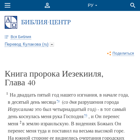
Вся Библия
Перевод Кулакова (ru)
Поделиться
Книга пророка Иезекииля,
Глава
40
1
На двадцать пятый год нашего изгнания, в начале года,
в десятый день месяца
(
со дня
разрушения города
*а
Иерусалима
это был четырнадцатый год) - в тот самый
день коснулась меня рука Господня
, и Он перенес
*б
2
меня
в землю израильскую. В видениях Божьих Он
перенес меня туда и поставил на весьма высокой горе.
На южной стороне ее виднелись очертания городских