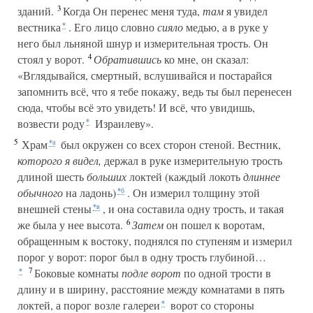
3
зданий.
Когда Он перенес меня туда,
там
я увидел
вестника
. Его лицо словно
сияло
медью, а в руке у
*
него был льняной шнур и измерительная трость. Он
4
стоял у ворот.
Обратившись
ко мне, он сказал:
«Вглядывайся, смертный, вслушивайся и постарайся
запомнить всё, что я тебе покажу, ведь ты был перенесен
сюда, чтобы всё это увидеть! И всё, что увидишь,
возвести роду
Израилеву».
*
5
Храм
был окружен со всех сторон стеной. Вестник,
*а
которого я видел,
держал в руке измерительную трость
длиной шесть
больших
локтей (каждый локоть
длиннее
обычного
на ладонь)
. Он измерил толщину этой
*б
внешней стены
, и она составила одну трость, и такая
*в
6
же была у нее высота.
Затем
он пошел к воротам,
обращенным к востоку, поднялся по ступеням и измерил
порог у ворот: порог был в одну трость глубиной…
7
Боковые комнаты
подле ворот
по одной трости в
*
длину и в ширину, расстояние между комнатами в пять
локтей, а порог возле галереи
ворот со стороны
*