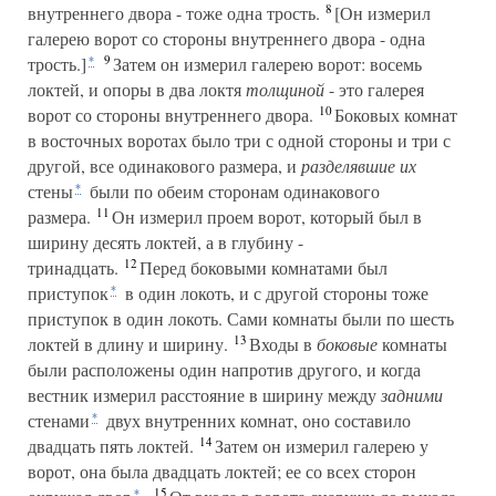
8
внутреннего двора - тоже одна трость.
[Он измерил
галерею ворот со стороны внутреннего двора - одна
9
трость.]
Затем он измерил галерею ворот: восемь
*
локтей, и опоры в два локтя
толщиной
- это галерея
10
ворот со стороны внутреннего двора.
Боковых комнат
в восточных воротах было три с одной стороны и три с
другой, все одинакового размера, и
разделявшие их
стены
были по обеим сторонам одинакового
*
11
размера.
Он измерил проем ворот, который был в
ширину десять локтей, а в глубину -
12
тринадцать.
Перед боковыми комнатами был
приступок
в один локоть, и с другой стороны тоже
*
приступок в один локоть. Сами комнаты были по шесть
13
локтей в длину и ширину.
Входы в
боковые
комнаты
были расположены один напротив другого, и когда
вестник измерил расстояние в ширину между
задними
стенами
двух внутренних комнат, оно составило
*
14
двадцать пять локтей.
Затем он измерил галерею у
ворот, она была двадцать локтей; ее со всех сторон
15
*