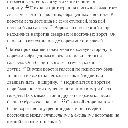
пятьдесят локтей в длину и двадцать пять - в
22
ширину.
И окна, и притвор, и пальмы - всё было того
же размера, что и в воротах, обращенных к востоку. К
воротам вела лестница из семи ступеней, и за ней
23
внутри была галерея.
Ворота во внутренний двор
находились напротив северных и восточных ворот. Он
измерил расстояние между воротами: сто локтей.
24
Затем провожатый повел меня на южную сторону, к
воротам, обращенным к югу, и измерил стены и
галерею. Они были такого же размера, как и
25
другие.
Внутри ворот и галереи по периметру были
точно такие же окна: пятьдесят локтей в длину и
26
двадцать пять - в ширину.
Подниматься к воротам
надо было по семи ступеням, и за ними внутри была
галерея. На косяках с той и другой стороны
от входа
27
были
изображены
пальмы.
С южной стороны тоже
были ворота во внутренний двор, и он измерил
расстояние между
внутренними и внешними
воротами на
южной стороне: сто локтей.