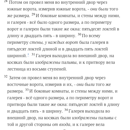
28
Потом он провел меня во внутренний двор через
южные ворота, измерив южные ворота, -
они были
того
29
же размера.
И боковые комнаты, и стены между ними,
и галерея - всё было одного размера, а по периметру
ворот и галереи были такие же окна: пятьдесят локтей в
30
длину и двадцать пять - в ширину.
По всему
периметру
стены,
у каждых ворот
была галерея в
пятьдесят локтей длиной и в двадцать пять локтей
31
шириной.
Галерея выходила во внешний двор, на
*
косяках были
изображены
пальмы, и к притвору вела
лестница из восьми ступеней.
32
Затем он провел меня во внутренний двор через
восточные ворота, измерив и их, -
они были
того же
33
размера.
И боковые комнаты, и стены между ними, и
галерея - всё одного размера, а по периметру ворот и
притвора были такие же окна: пятьдесят локтей в длину
34
и двадцать пять - в ширину.
Галерея выходила во
внешний двор, на косяках были
изображены
пальмы с
той и другой стороны
от входа
, и к галерее вела