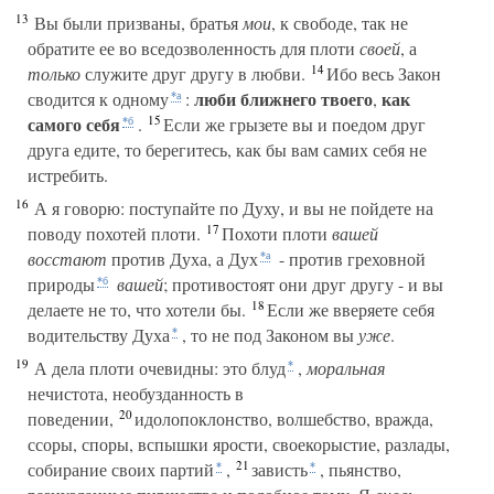
13
Вы были призваны, братья
мои
, к свободе, так не
обратите ее во вседозволенность для плоти
своей
, а
14
только
служите друг другу в любви.
Ибо весь Закон
люби ближнего твоего
как
сводится к одному
:
,
*а
15
самого себя
.
Если же грызете вы и поедом друг
*б
друга едите, то берегитесь, как бы вам самих себя не
истребить.
16
А я говорю: поступайте по Духу, и вы не пойдете на
17
поводу похотей плоти.
Похоти плоти
вашей
восстают
против Духа, а Дух
- против греховной
*а
природы
вашей
; противостоят они друг другу - и вы
*б
18
делаете не то, что хотели бы.
Если же вверяете себя
водительству Духа
, то не под Законом вы
уже
.
*
19
А дела плоти очевидны: это блуд
,
моральная
*
нечистота, необузданность в
20
поведении,
идолопоклонство, волшебство, вражда,
ссоры, споры, вспышки ярости, своекорыстие, разлады,
21
собирание своих партий
,
зависть
, пьянство,
*
*