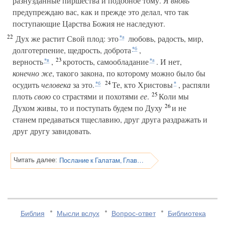
разнузданные пиршества и подобное тому. Я
вновь
предупреждаю вас, как и прежде это делал, что так
поступающие Царства Божия не наследуют.
22
Дух же растит Свой плод: это
любовь, радость, мир,
*а
долготерпение, щедрость, доброта
,
*б
23
верность
,
кротость, самообладание
. И нет,
*в
*а
конечно же
, такого закона, по которому можно было бы
24
осудить
человека
за это.
Те, кто Христовы
, распяли
*б
*
25
плоть
свою
со страстями и похотями
ее
.
Коли мы
26
Духом живы, то и поступать будем по Духу
и не
станем предаваться тщеславию, друг друга раздражать и
друг другу завидовать.
Послание к Галатам, Глава 6
Читать далее:
Библия
Мысли вслух
Вопрос-ответ
Библиотека