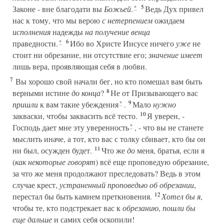
5
Законе - вне благодати вы
Божьей
.
Ведь Дух привел
*
нас к тому, что мы верою
с нетерпением
ожидаем
исполнения
надежды
на получение венца
6
праведности.
Ибо во Христе Иисусе ничего
уже
не
*
стоит ни обрезание, ни отсутствие его;
значение имеет
лишь вера, проявляющая себя в любви.
7
Вы хорошо свой начали бег, но кто помешал вам быть
8
верными истине
до конца
?
Не от Призывающего вас
9
пришли
к вам такие убеждения
.
Мало
нужно
*
10
закваски, чтобы заквасить всё тесто.
Я уверен, -
Господь дает мне эту уверенность
, - что вы не станете
*
мыслить иначе, а тот, кто вас с толку сбивает, кто бы он
11
ни был, осужден будет.
Что же
до
меня, братья, если я
(
как некоторые говорят
) всё еще проповедую обрезание,
за что же меня продолжают преследовать? Ведь в этом
случае крест,
устраненный проповедью об обрезании
,
12
перестал бы быть камнем преткновения.
Хотел бы я
,
чтобы те, кто подстрекает вас к
обрезанию
,
пошли бы
еще дальше
и самих себя оскопили!