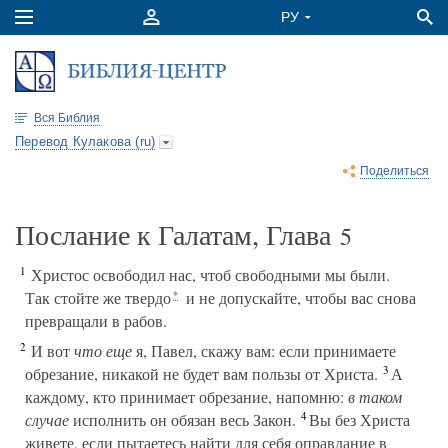
Вся Библия
Перевод Кулакова (ru)
Поделиться
Послание к Галатам, Глава
5
1
Христос освободил нас, чтоб свободными мы были.
Так стойте же твердо
и не допускайте, чтобы вас снова
*
превращали в рабов.
2
И вот
что еще
я, Павел, скажу вам: если принимаете
3
обрезание, никакой не будет вам пользы от Христа.
А
каждому, кто принимает обрезание, напомню:
в таком
4
случае
исполнить он обязан весь Закон.
Вы без Христа
живете, если пытаетесь найти для себя оправдание в