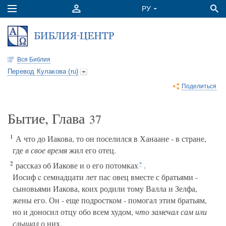
Вся Библия
Перевод Кулакова (ru)
Поделиться
Бытие, Глава
37
1
А что до Иакова, то он поселился в Ханаане - в стране,
где
в свое время
жил его отец.
2
рассказ об Иакове и о его потомках
.
*
Иосиф c семнадцати лет пас овец вместе с братьями -
сыновьями Иакова, коих родили тому Валла и Зелфа,
жены его. Он - еще подростком - помогал этим братьям,
но и доносил отцу обо всем худом,
что замечал сам
или
слышал
о них.