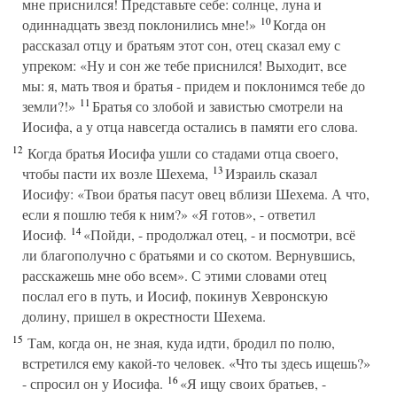
мне приснился! Представьте себе: солнце, луна и
10
одиннадцать звезд поклонились мне!»
Когда он
рассказал отцу и братьям этот сон, отец сказал ему с
упреком: «Ну и сон же тебе приснился! Выходит, все
мы: я, мать твоя и братья - придем и поклонимся тебе до
11
земли?!»
Братья со злобой и завистью смотрели на
Иосифа, а у отца навсегда остались в памяти его слова.
12
Когда братья Иосифа ушли со стадами отца своего,
13
чтобы пасти их возле Шехема,
Израиль сказал
Иосифу: «Твои братья пасут овец вблизи Шехема. А что,
если я пошлю тебя к ним?» «Я готов», - ответил
14
Иосиф.
«Пойди, - продолжал отец, - и посмотри, всё
ли благополучно с братьями и со скотом. Вернувшись,
расскажешь мне обо всем». С этими словами отец
послал его в путь, и Иосиф, покинув Хевронскую
долину, пришел в окрестности Шехема.
15
Там, когда он, не зная, куда идти, бродил по полю,
встретился ему какой-то человек. «Что ты здесь ищешь?»
16
- спросил он у Иосифа.
«Я ищу своих братьев, -