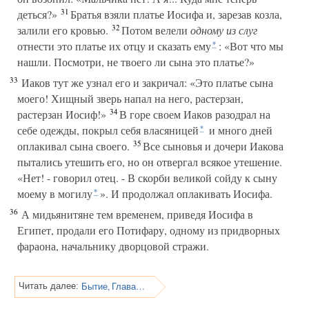
31
деться?»
Братья взяли платье Иосифа и, зарезав козла,
32
залили его кровью.
Потом велели
одному из слуг
отнести это платье их отцу и сказать ему
: «Вот что мы
*
нашли. Посмотри, не твоего ли сына это платье?»
33
Иаков тут же узнал его и закричал: «Это платье сына
моего! Хищный зверь напал на него, растерзан,
34
растерзан Иосиф!»
В горе своем Иаков разодрал на
себе одежды, покрыл себя власяницей
и много дней
*
35
оплакивал сына своего.
Все сыновья и дочери Иакова
пытались утешить его, но он отвергал всякое утешение.
«Нет! - говорил отец. - В скорби великой сойду к сыну
моему в могилу
». И продолжал оплакивать Иосифа.
*
36
А мидьянитяне тем временем, приведя Иосифа в
Египет, продали его Потифару, одному из придворных
фараона, начальнику дворцовой стражи.
Бытие, Глава 38
Читать далее: