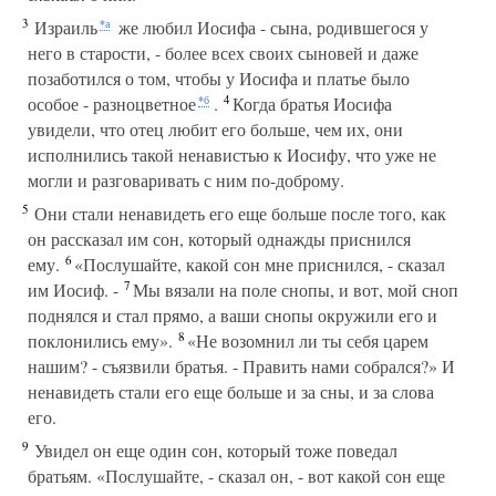
3
Израиль
же любил Иосифа - сына, родившегося у
*а
него в старости, - более всех своих сыновей и даже
позаботился о том, чтобы у Иосифа и платье было
4
особое - разноцветное
.
Когда братья Иосифа
*б
увидели, что отец любит его больше, чем их, они
исполнились такой ненавистью к Иосифу, что уже не
могли и разговаривать с ним по-доброму.
5
Они стали ненавидеть его еще больше после того, как
он рассказал им сон, который однажды приснился
6
ему.
«Послушайте, какой сон мне приснился, - сказал
7
им Иосиф. -
Мы вязали на поле снопы, и вот, мой сноп
поднялся и стал прямо, а ваши снопы окружили его и
8
поклонились ему».
«Не возомнил ли ты себя царем
нашим? - съязвили братья. - Править нами собрался?» И
ненавидеть стали его еще больше и за сны, и за слова
его.
9
Увидел он еще один сон, который тоже поведал
братьям. «Послушайте, - сказал он, - вот какой сон еще