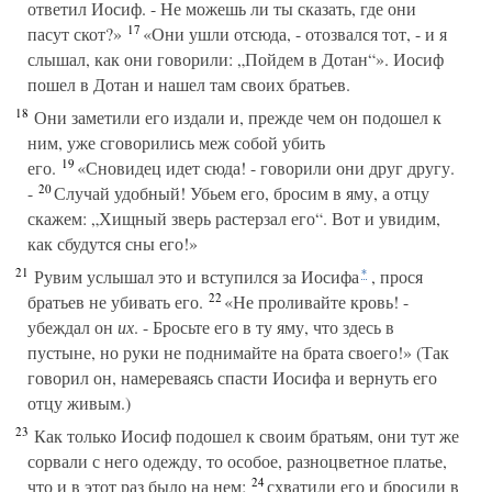
ответил Иосиф. - Не можешь ли ты сказать, где они
17
пасут скот?»
«Они ушли отсюда, - отозвался тот, - и я
слышал, как они говорили: „Пойдем в Дотан“». Иосиф
пошел в Дотан и нашел там своих братьев.
18
Они заметили его издали и, прежде чем он подошел к
ним, уже сговорились меж собой убить
19
его.
«Сновидец идет сюда! - говорили они друг другу.
20
-
Случай удобный! Убьем его, бросим в яму, а отцу
скажем: „Хищный зверь растерзал его“. Вот и увидим,
как сбудутся сны его!»
21
Рувим услышал это и вступился за Иосифа
, прося
*
22
братьев не убивать его.
«Не проливайте кровь! -
убеждал он
их
. - Бросьте его в ту яму, что здесь в
пустыне, но руки не поднимайте на брата своего!» (Так
говорил он, намереваясь спасти Иосифа и вернуть его
отцу живым.)
23
Как только Иосиф подошел к своим братьям, они тут же
сорвали с него одежду, то особое, разноцветное платье,
24
что и в этот раз было на нем;
схватили его и бросили в