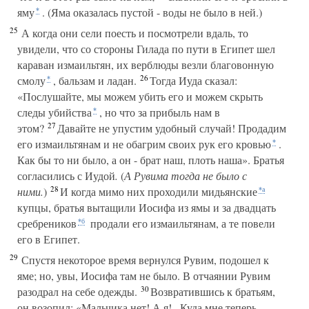
яму
. (Яма оказалась пустой - воды не было в ней.)
*
25
А когда они сели поесть и посмотрели вдаль, то
увидели, что со стороны Гилада по пути в Египет шел
караван измаильтян, их верблюды везли благовонную
26
смолу
, бальзам и ладан.
Тогда Иуда сказал:
*
«Послушайте, мы можем убить его и можем скрыть
следы убийства
, но что за прибыль нам в
*
27
этом?
Давайте не упустим удобный случай! Продадим
его измаильтянам и не обагрим своих рук его кровью
.
*
Как бы то ни было, а он - брат наш, плоть наша». Братья
согласились с Иудой
.
(
А Рувима тогда не было с
28
ними.
)
И когда мимо них проходили мидьянские
*а
купцы, братья вытащили Иосифа из ямы и за двадцать
сребреников
продали его измаильтянам, а те повели
*б
его в Египет.
29
Спустя некоторое время вернулся Рувим, подошел к
яме; но, увы, Иосифа там не было. В отчаянии Рувим
30
разодрал на себе одежды.
Возвратившись к братьям,
он возопил: «Мальчика нет! А я!.. Куда мне теперь