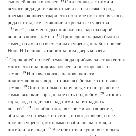
14
сыновей вошел в ковчег.
Они вошли, а с ними и
всякого рода дикие животные и скот и всякого рода
пресмыкающиеся твари, что по земле ползают, всякого
рода птицы, все летающие и крылатые существа
15
-
все
, в ком есть дыхание жизни, пара за парой
*
16
вошли в ковчег к Ною.
Пришедшие парами были и
самец, и самка из всех живых существ, как Бог повелел
Ною. И Господь затворил за ним дверь ковчега.
17
Сорок дней по всей земле вода прибывала, стало ее так
много, что она подняла ковчег, и он оторвался от
18
земли.
И плавал ковчег на поверхности
поднимающихся вод, которые всё больше затопляли
19
землю.
Они настолько поднялись, что покрыли все
20
самые высокие горы, какие есть под небом;
затопив
горы, вода поднялась над ними на пятнадцать
21
локтей
.
Погибло тогда всякое живое творение,
*
обитавшее на земле: и птицы, и скот, и звери, и все
прочие существа, которыми изобиловала земля, и
22
погибли все люди.
Все обитатели суши, все, в чьих
23