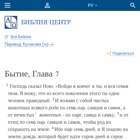
Вся Библия
Перевод Кулакова (ru)
Поделиться
Бытие, Глава
7
1
Господь сказал Ною: «Войди в ковчег и ты, и вся семья
твоя. Я вижу, что из всего поколения этого ты один
2
человек праведный.
И возьми с собой чистых
животных всякого
рода
по семь пар, самцов и самок, а
3
от нечистых
животных - по паре, самца и самку,
и от
*
птиц по семь пар, самцов и самок, чтобы род их
4
сохранить на земле.
Ибо еще семь дней, и Я пошлю на
землю дождь, который будет идти сорок дней и сорок