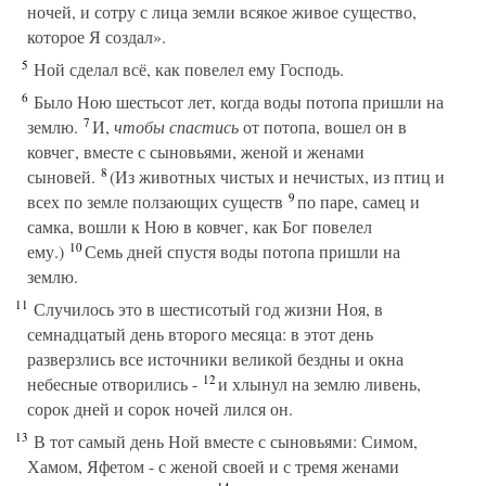
ночей, и сотру с лица земли всякое живое существо,
которое Я создал».
5
Ной сделал всё, как повелел ему Господь.
6
Было Ною шестьсот лет, когда воды потопа пришли на
7
землю.
И,
чтобы спастись
от потопа, вошел он в
ковчег, вместе с сыновьями, женой и женами
8
сыновей.
(Из животных чистых и нечистых, из птиц и
9
всех по земле ползающих существ
по паре, самец и
самка, вошли к Ною в ковчег, как Бог повелел
10
ему.)
Семь дней спустя воды потопа пришли на
землю.
11
Случилось это в шестисотый год жизни Ноя, в
семнадцатый день второго месяца: в этот день
разверзлись все источники великой бездны и окна
12
небесные отворились -
и хлынул на землю ливень,
сорок дней и сорок ночей лился он.
13
В тот самый день Ной вместе с сыновьями: Симом,
Хамом, Яфетом - с женой своей и с тремя женами