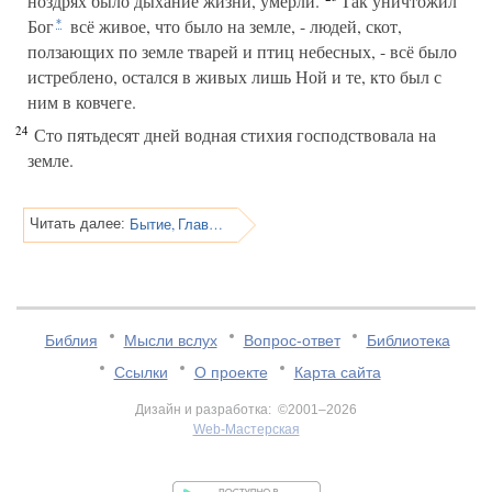
ноздрях было дыхание жизни, умерли.
Так уничтожил
Бог
всё живое, что было на земле, - людей, скот,
*
ползающих по земле тварей и птиц небесных, - всё было
истреблено, остался в живых лишь Ной и те, кто был с
ним в ковчеге.
24
Сто пятьдесят дней водная стихия господствовала на
земле.
Бытие, Глава 8
Читать далее:
Библия
Мысли вслух
Вопрос-ответ
Библиотека
Ссылки
О проекте
Карта сайта
Дизайн и разработка: ©2001–2026
Web-Мастерская
v:2.0.3.107