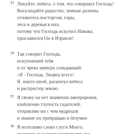
23
Ликуйте, небеса, о том, что совершил Господь!
Восклицайте радостно, земные долины,
отзовитесь восторгом, горы,
леса и деревья в них,
потому что Господь искупил Иакова,
прославился Он в Израиле!
24
Так говорит Господь,
искупивший тебя
и от чрева
матери
созидавший:
«Я - Господь, Творец всего!
Я, никто иной, раскинул небеса
и распростер землю.
25
Я свожу на нет знамения лжепророков,
изобличаю глупость гадателей,
отправляю ни с чем мудрецов
и знание их превращаю в безумие.
26
Я исполняю слово слуги Моего,
свершаю сказанное вестниками его,