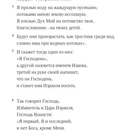
3
Я пролью воду на жаждущую
пустыню
,
потоками
напою
землю иссохшую,
Я изолью Дух Мой на потомство твое,
благословение - на твоих детей.
4
Будут они произрастать, как тростник среди вод,
словно ивы при водных потоках».
5
И скажет тогда один из них:
«Я Господень»,
а другой назовется именем Иакова,
третий на руке своей напишет,
что он Господень,
и станет имя Израиля носить.
6
Так говорит Господь,
Избавитель и Царь Израиля,
Господь Воинств:
«Я первый, Я и последний,
и нет Бога, кроме Меня.