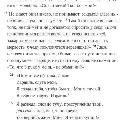
ним с мольбою: «Спаси меня! Ты - бог мой!»
18
Не знают они ничего, не понимают, закрыты глаза их -
19
не видят, а ум - не разумеет.
Такой никак не возьмет в
толк, не поймет и не догадается спросить у себя: «
Если
из половины я развел костер, на углях испек хлеб,
зажарил мясо и наелся,
зачем же
из остатка делать
20
мерзость,
к чему
поклоняться деревяшке?»
Такой
человек
питается прахом, сбивает его с пути истинного
обманувшееся сердце, не спасти ему себя, не скажет он:
«То, что в руке у меня, - не обман ли?»
21
«Помни же об этом, Иаков,
Израиль, слуга Мой,
Я создал тебя, чтобы был ты Моим слугой,
Я тебя не забуду, Израиль
!
*
22
Я развеял, словно тучу, преступления твои,
рассеял
, как туман, твои грехи,
так вернись же ко Мне - Я тебя искупил!»