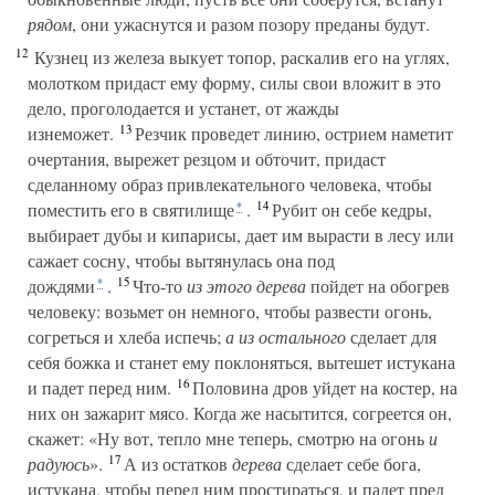
рядом
, они ужаснутся и разом позору преданы будут.
12
Кузнец из железа выкует топор, раскалив его на углях,
молотком придаст ему форму, силы свои вложит в это
дело, проголодается и устанет, от жажды
13
изнеможет.
Резчик проведет линию, острием наметит
очертания, вырежет резцом и обточит, придаст
сделанному образ привлекательного человека, чтобы
14
поместить его в святилище
.
Рубит он себе кедры,
*
выбирает дубы и кипарисы, дает им вырасти в лесу или
сажает сосну, чтобы вытянулась она под
15
дождями
.
Что-то
из этого дерева
пойдет на обогрев
*
человеку: возьмет он немного, чтобы развести огонь,
согреться и хлеба испечь;
а из остального
сделает для
себя божка и станет ему поклоняться, вытешет истукана
16
и падет перед ним.
Половина дров уйдет на костер, на
них он зажарит мясо. Когда же насытится, согреется он,
скажет: «Ну вот, тепло мне теперь, смотрю на огонь
и
17
радуюсь
».
А из остатков
дерева
сделает себе бога,
истукана, чтобы перед ним простираться, и падет пред