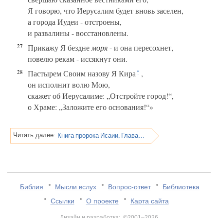
Я говорю, что Иерусалим будет вновь заселен,
а города Иудеи - отстроены,
и развалины - восстановлены.
27
Прикажу Я бездне
моря
- и она пересохнет,
повелю рекам - иссякнут они.
28
Пастырем Своим назову Я Кира
,
*
он исполнит волю Мою,
скажет об Иерусалиме: „Отстройте город!“,
о Храме: „Заложите его основания!“»
Книга пророка Исаии, Глава 45
Читать далее:
Библия
Мысли вслух
Вопрос-ответ
Библиотека
Ссылки
О проекте
Карта сайта
Дизайн и разработка: ©2001–2026