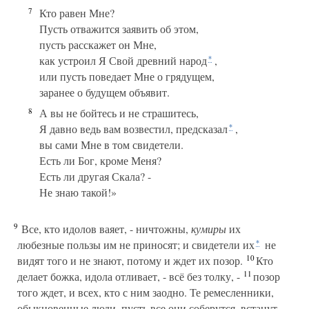
7
Кто равен Мне?
Пусть отважится заявить об этом,
пусть расскажет он Мне,
как устроил Я Свой древний народ
,
*
или пусть поведает Мне о грядущем,
заранее о будущем объявит.
8
А вы не бойтесь и не страшитесь,
Я давно ведь вам возвестил, предсказал
,
*
вы сами Мне в том свидетели.
Есть ли Бог, кроме Меня?
Есть ли другая Скала? -
Не знаю такой!»
9
Все, кто идолов ваяет, - ничтожны,
кумиры
их
любезные пользы им не приносят; и свидетели их
не
*
10
видят того и не знают, потому и ждет их позор.
Кто
11
делает божка, идола отливает, - всё без толку, -
позор
того ждет, и всех, кто с ним заодно. Те ремесленники,
обыкновенные люди, пусть все они соберутся, встанут