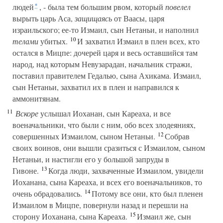
людей
, - была тем большим рвом, который
повелел
*
вырыть царь Аса,
защищаясь
от Ваасы, царя
израильского; ее-то Измаил, сын Нетаньи, и наполнил
10
телами
убитых.
И захватил Измаил в плен всех, кто
остался в Мицпе: дочерей царя и весь оставшийся там
народ, над которым Невузарадан, начальник стражи,
поставил правителем Гедалью, сына Ахикама. Измаил,
сын Нетаньи, захватил их в плен и направился к
аммонитянам.
11
Вскоре
услышал Иоханан, сын Кареаха, и все
военачальники, что были с ним, обо всех злодеяниях,
12
совершенных Измаилом, сыном Нетаньи.
Собрав
своих воинов, они вышли сразиться с Измаилом, сыном
Нетаньи, и настигли его у большой запруды в
13
Гивоне.
Когда люди, захваченные Измаилом, увидели
Иоханана, сына Кареаха, и всех его военачальников, то
14
очень обрадовались.
Потому все они, кто был пленен
Измаилом в Мицпе, повернули назад и перешли на
15
сторону Иоханана, сына Кареаха.
Измаил же, сын