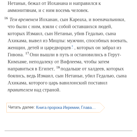
Нетаньи, бежал от Иоханана и направился к
аммонитянам, и с ним восемь человек.
16
Тем временем
Иоханан, сын Кареаха, и военачальники,
что были с ним, взяли с собой оставшихся людей,
которых Измаил, сын Нетаньи, убив Гедалью, сына
Ахикама, вывел из Мицпы: мужчин, способных воевать,
женщин, детей и царедворцев
, которых он забрал из
*
17
Гивона.
Они вышли в путь и остановились в Герут-
Кимхаме, неподалеку от Вифлеема, чтобы затем
18
направиться в Египет,
подальше от халдеев, которых
боялись, ведь Измаил, сын Нетаньи, убил Гедалью, сына
Ахикама, которого царь вавилонский поставил
правителем
над страной.
Книга пророка Иеремии, Глава 42
Читать далее: