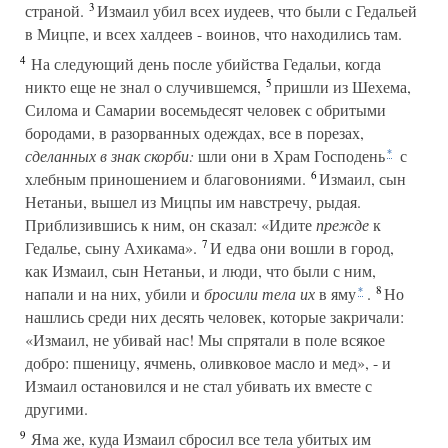
3
страной.
Измаил убил всех иудеев, что были с Гедальей
в Мицпе, и всех халдеев - воинов, что находились там.
4
На следующий день после убийства Гедальи, когда
5
никто еще не знал о случившемся,
пришли из Шехема,
Силома и Самарии восемьдесят человек с обритыми
бородами, в разорванных одеждах, все в порезах,
сделанных в знак скорби:
шли они в Храм Господень
с
*
6
хлебным приношением и благовониями.
Измаил, сын
Нетаньи, вышел из Мицпы им навстречу, рыдая.
Приблизившись к ним, он сказал: «Идите
прежде
к
7
Гедалье, сыну Ахикама».
И едва они вошли в город,
как Измаил, сын Нетаньи, и люди, что были с ним,
8
напали и на них, убили и
бросили тела
их
в яму
.
Но
*
нашлись среди них десять человек, которые закричали:
«Измаил, не убивай нас! Мы спрятали в поле всякое
добро: пшеницу, ячмень, оливковое масло и мед», - и
Измаил остановился и не стал убивать их вместе с
другими.
9
Яма же, куда Измаил сбросил все тела убитых им