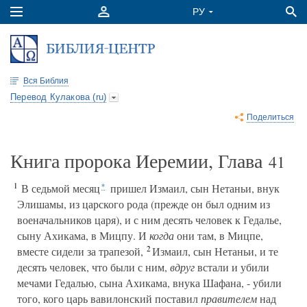
Вся Библия
Перевод Кулакова (ru)
Поделиться
Книга пророка Иеремии, Глава
41
1
В седьмой месяц
пришел Измаил, сын Нетаньи, внук
*
Элишамы, из царского рода (прежде он был одним из
военачальников царя), и с ним десять человек к Гедалье,
сыну Ахикама, в Мицпу. И
когда
они там, в Мицпе,
2
вместе сидели за трапезой,
Измаил, сын Нетаньи, и те
десять человек, что были с ним,
вдруг
встали и убили
мечами Гедалью, сына Ахикама, внука Шафана, - убили
того, кого царь вавилонский поставил
правителем
над