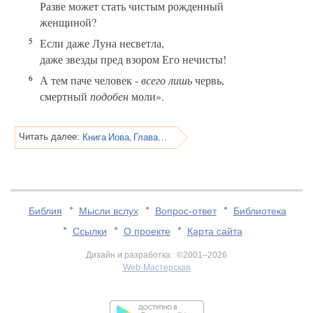
Разве может стать чистым рожденный
женщиной?
5
Если даже Луна несветла,
даже звезды пред взором Его нечисты!
6
А тем паче человек -
всего лишь
червь,
смертный
подобен
моли».
Книга Иова, Глава 26
Читать далее:
Библия
Мысли вслух
Вопрос-ответ
Библиотека
Ссылки
О проекте
Карта сайта
Дизайн и разработка: ©2001–2026
Web-Мастерская
v:2.0.3.107