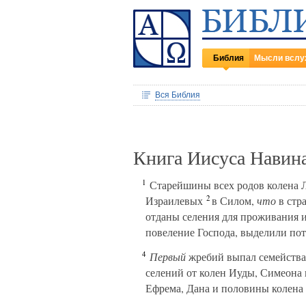
Библия
Мысли вслу
Вся Библия
Книга Иисуса Навина
1
Старейшины всех родов колена Л
2
Израилевых
в Силом,
что
в стра
отданы селения для проживания
повеление Господа, выделили по
4
Первый
жребий выпал семейства
селений от колен Иуды, Симеона
Ефрема, Дана и половины колена