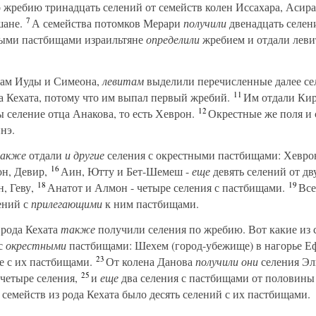
 жребию тринадцать селений от семейств колен Иссахара, Асир
7
ане.
А семейства потомков Мерари
получили
двенадцать селени
ными пастбищами израильтяне
определили
жребием и отдали левит
ам Иуды и Симеона,
левитам
выделили перечисленные далее се
11
а Кехата, потому что им выпал первый жребий.
Им отдали Кир
12
 селение отца Анакова, то есть Хеврон.
Окрестные же поля и 
нэ.
акже
отдали
и
другие
селения с окрестными пастбищами: Хевро
16
н, Девир,
Аин, Ютту и Бет-Шемеш -
еще
девять селений от дв
18
19
, Геву,
Анатот и Алмон - четыре селения с пастбищами.
Все
ений с
прилегающими
к ним пастбищами.
 рода Кехата
также
получили селения по жребию. Вот какие из
 с
окрестными
пастбищами: Шехем (город-убежище) в нагорье Еф
23
е с их пастбищами.
От колена Данова
получили они
селения Эль
25
четыре селения,
и
еще
два селения с пастбищами от половины 
семейств из рода Кехата было десять селений с их пастбищами.