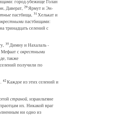
бищами: город-убежище Голан
29
н, Даверат,
Ярмут и Эн-
31
стные
пастбища,
Хелькат и
окрестными
пастбищами:
а тринадцать селений с
35
у,
Димну и Нахалаль -
 Мефаат с
окрестными
де, также
 селений получили по
42
.
Каждое из этих селений и
 этой
страной
, израильтяне
 праотцам их. Никакой враг
олненным ни одно из