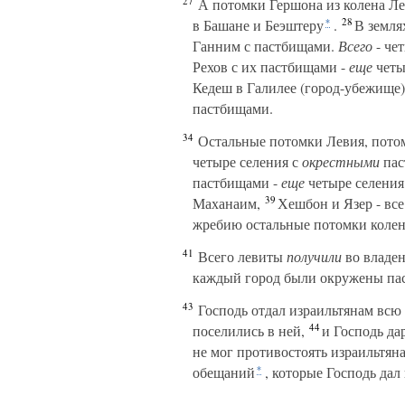
27
А потомки Гершона из колена Л
28
в Башане и Беэштеру
.
В земля
*
Ганним с пастбищами.
Всего
- че
Рехов с их пастбищами -
еще
четы
Кедеш в Галилее (город-убежище)
пастбищами.
34
Остальные потомки Левия, пото
четыре селения с
окрестными
пас
пастбищами -
еще
четыре селения
39
Маханаим,
Хешбон и Язер - все
жребию остальные потомки колен
41
Всего левиты
получили
во владен
каждый город были окружены па
43
Господь отдал израильтянам всю 
44
поселились в ней,
и Господь да
не мог противостоять израильтяна
обещаний
, которые Господь да
*