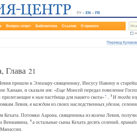
РУ
EN
FR
х
Вопрос-ответ
Библиотека
Ссылки
О проекте
и
Перевод Кулакова
, Глава
21
евия пришли к Элеазару-священнику, Иисусу Навину и старей
не Ханаан, и сказали им: «
Еще
Моисей передал повеление Госпо
3
 и прилегающие
к ним
пастбища для нашего скота»
.
И
тогда
из
*
томкам Левия,
в каждом
из своих наследственных
уделов,
селени
м Кехата. Потомки Аарона, священника из
колена
Левия, получи
5
 и Вениамина,
а остальные сыны Кехата десять селений,
принад
 Манассии.