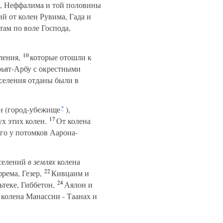
а, Неффалима и той половины
й от колен Рувима, Гада и
ам по воле Господа,
10
ления,
которые отошли к
ьят-Арбу с окрестными
селения отданы были в
н (город-убежище
),
*
17
ух этих колен.
От колена
го у потомков Аарона-
 селений
в землях
колена
22
рема, Гезер,
Кивцаим и
24
теке, Гиббетон,
Аялон и
колена Манассии - Таанах и