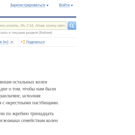
Зарегистрироваться
Войти
скать в текущем разделе [Библия]
 (ru)
Поделиться
шинам остальных колен
дне о том, чтобы нам были
раильтяне,
исполняя
я с окрестными пастбищами.
ли по жребию тринадцать
лежавших
семействам колен