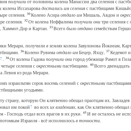
евия
получили
от половины колена Манассии два селения с паст
х колена Иссахарова
достались им
селения
с пастбищами Кишьйо
30
тыре селения.
Колено Асира
отдало им
Мишаль, Авдон и
окре
32
ре селения.
От колена Неффалима
получили они
три селения с
33
, Хаммот-Дор и Картан.
Всего
было отдано
семействам Гершон
мки Мерари, получили
в землях
колена Завулонова Йокнеам, Карт
36
37
тбищами.
Колено Рувима
отдало им
Бецер, Яхцу,
Кедемот и
38
.
От колена Гадова
получили они
город-убежище Рамот в Гила
*
40
 четыре селения с
окрестными
пастбищами.
Всего двенадцать
а Левия из рода Мерари.
иях израильтян сорок восемь селений с
окрестными
пастбищами
стбищными угодьями.
ту страну, которую Он клятвенно обещал праотцам их. Завладев
ровал им покой
во всех
их владениях
, как Он клятвенно обещал
*
45
м - Господь отдал всех врагов в их руки.
И не осталось не исп
л потомкам Израиля - всё исполнилось
в точности
.