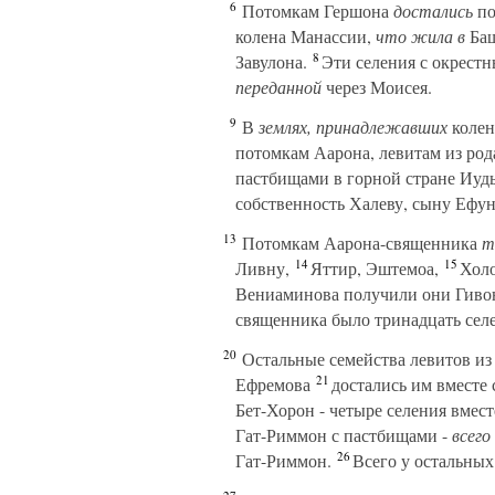
6
Потомкам Гершона
достались
по
колена Манассии,
что жила в
Баш
8
Завулона.
Эти селения с окрест
переданной
через Моисея.
9
В
землях, принадлежавших
колен
потомкам Аарона, левитам из род
пастбищами в горной стране Иуды
собственность Халеву, сыну Ефун
13
Потомкам Аарона-священника
т
14
15
Ливну,
Яттир, Эштемоа,
Холо
Вениаминова получили они Гивон
священника было тринадцать сел
20
Остальные семейства левитов из
21
Ефремова
достались им вместе
Бет-Хорон - четыре селения вмест
Гат-Риммон с пастбищами -
всего
26
Гат-Риммон.
Всего у остальных 