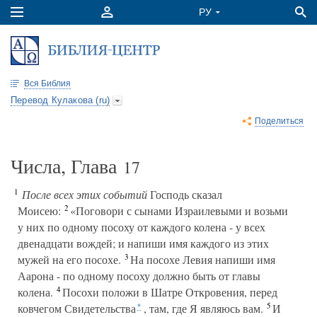
Вся Библия
Перевод Кулакова (ru)
Поделиться
Числа, Глава
17
1
После всех этих событий
Господь сказал
2
Моисею:
«Поговори с сынами Израилевыми и возьми
у них по одному посоху от каждого колена - у всех
двенадцати вождей; и напиши имя каждого из этих
3
мужей на его посохе.
На посохе Левия напиши имя
Аарона - по одному посоху должно быть от главы
4
колена.
Посохи положи в Шатре Откровения, перед
5
ковчегом Свидетельства
, там, где Я являюсь вам.
И
*