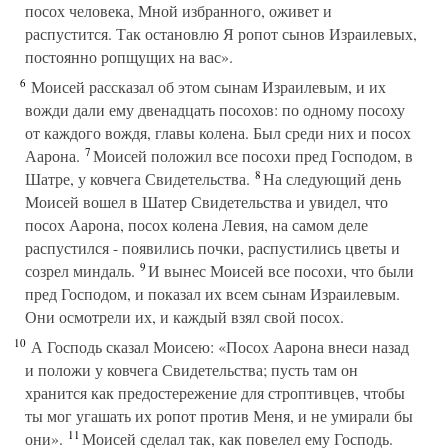
посох человека, Мной избранного, оживет и
распустится. Так остановлю Я ропот сынов Израилевых,
постоянно ропщущих на вас».
6
Моисей рассказал об этом сынам Израилевым, и их
вожди дали ему двенадцать посохов: по одному посоху
от каждого вождя, главы колена. Был среди них и посох
7
Аарона.
Моисей положил все посохи пред Господом, в
8
Шатре, у ковчега Свидетельства.
На следующий день
Моисей вошел в Шатер Свидетельства и увидел, что
посох Аарона, посох колена Левия, на самом деле
распустился - появились почки, распустились цветы и
9
созрел миндаль.
И вынес Моисей все посохи, что были
пред Господом, и показал их всем сынам Израилевым.
Они осмотрели их, и каждый взял свой посох.
10
А Господь сказал Моисею: «Посох Аарона внеси назад
и положи у ковчега Свидетельства; пусть там он
хранится как предостережение для строптивцев, чтобы
ты мог угашать их ропот против Меня, и не умирали бы
11
они».
Моисей сделал так, как повелел ему Господь.