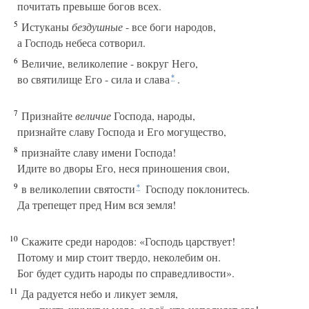
почитать превыше богов всех.
5
Истуканы
бездушные
- все боги народов,
а Господь небеса сотворил.
6
Величие, великолепие - вокруг Него,
во святилище Его - сила и слава
.
*
7
Признайте
величие
Господа, народы,
признайте славу Господа и Его могущество,
8
признайте славу имени Господа!
Идите во дворы Его, неся приношения свои,
9
в великолепии святости
Господу поклонитесь.
*
Да трепещет пред Ним вся земля!
10
Скажите среди народов: «Господь царствует!
Потому и мир стоит твердо, неколебим он.
Бог будет судить народы по справедливости».
11
Да радуется небо и ликует земля,