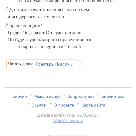
пусть шумит и море, и всё, что наполняет его!
12
Да торжествует поле и всё, что на нем,
и все деревья в лесу ликуют
13
пред Господом!
Грядет Он, грядет Он судить землю.
Он будет судить мир по справедливости
и народы - в верности
Своей.
*
Псалтирь, Псалом 96
Читать далее:
Библия
Мысли вслух
Вопрос-ответ
Библиотека
Ссылки
О проекте
Карта сайта
Дизайн и разработка: ©2001–2026
Web-Мастерская
v:2.0.3.107