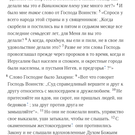
4
делали мы это
в Вавилонском плену
уже много лет?»
И
5
было мне
такое
слово от Господа Воинств:
«Спроси у
всего народа этой страны и у священников: „Когда
скорбели и постились вы в пятом и седьмом месяце все
последние семьдесят лет, для Меня ли вы это
6
делали?
А когда,
празднуя
, вы ели и пили, не в свое ли
7
удовольствие делали это?
Разве не эти слова Господь
провозглашал прежде через пророков в то время, когда и
Иерусалим был населен и спокоен, и окрестные города
были населены, и пустыня Негев, и предгорья
?“»
*
8
9
Слово Господне было Захарии:
«Вот что говорит
Господь Воинств: „Суд справедливый вершите и друг к
10
другу относитесь с милосердием и дружелюбием.
Не
притесняйте ни вдов, ни сирот, ни пришлых людей, ни
бедняков
; зла друг против друга не
*
11
замышляйте“».
Но они не пожелали внять, упрямство
12
свое выказали, уши затыкали, чтобы не слышать.
С
окамененным жестокосердием
они противились
*
Закону и не слышали вдохновленные Духом Божьим