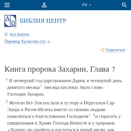
Вся Библия
Перевод Кулакова (ru)
Поделиться
Книга пророка Захарии, Глава
7
1
В четвертый год царствования Дария, в четвертый день
девятого месяца
(месяца кислева), было слово
*
Господне Захарии.
2
Жители Бет-Эля послали в ту пору
в Иерусалим
Сар-
Эцера и Регем-Мелеха вместе со своими людьми
3
помолиться о благословении Господнем
и спросить у
*
священников в Храме Господа Воинств и у пророков:
«Должно ли скорбеть и поститься в пятый месяц, как