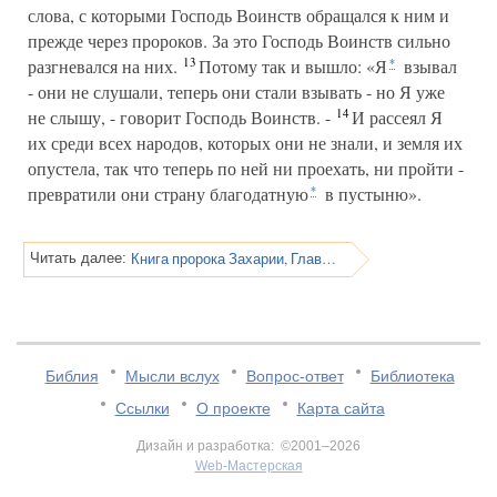
слова, с которыми Господь Воинств обращался к ним и
прежде через пророков. За это Господь Воинств сильно
13
разгневался на них.
Потому так и вышло: «Я
взывал
*
- они не слушали, теперь они стали взывать - но Я уже
14
не слышу, - говорит Господь Воинств. -
И рассеял Я
их среди всех народов, которых они не знали, и земля их
опустела, так что теперь по ней ни проехать, ни пройти -
превратили они страну благодатную
в пустыню».
*
Книга пророка Захарии, Глава 8
Читать далее:
Библия
Мысли вслух
Вопрос-ответ
Библиотека
Ссылки
О проекте
Карта сайта
Дизайн и разработка: ©2001–2026
Web-Мастерская
v:2.0.3.107