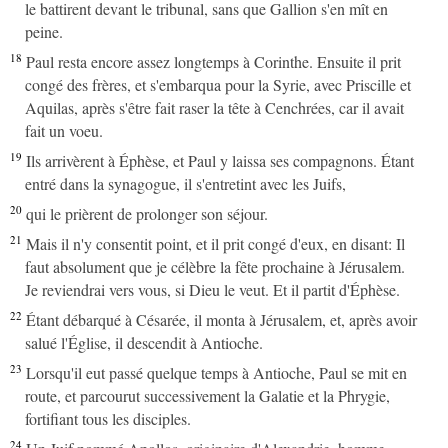
le battirent devant le tribunal, sans que Gallion s'en mît en
peine.
18
Paul resta encore assez longtemps à Corinthe. Ensuite il prit
congé des frères, et s'embarqua pour la Syrie, avec Priscille et
Aquilas, après s'être fait raser la tête à Cenchrées, car il avait
fait un voeu.
19
Ils arrivèrent à Éphèse, et Paul y laissa ses compagnons. Étant
entré dans la synagogue, il s'entretint avec les Juifs,
20
qui le prièrent de prolonger son séjour.
21
Mais il n'y consentit point, et il prit congé d'eux, en disant: Il
faut absolument que je célèbre la fête prochaine à Jérusalem.
Je reviendrai vers vous, si Dieu le veut. Et il partit d'Éphèse.
22
Étant débarqué à Césarée, il monta à Jérusalem, et, après avoir
salué l'Église, il descendit à Antioche.
23
Lorsqu'il eut passé quelque temps à Antioche, Paul se mit en
route, et parcourut successivement la Galatie et la Phrygie,
fortifiant tous les disciples.
24