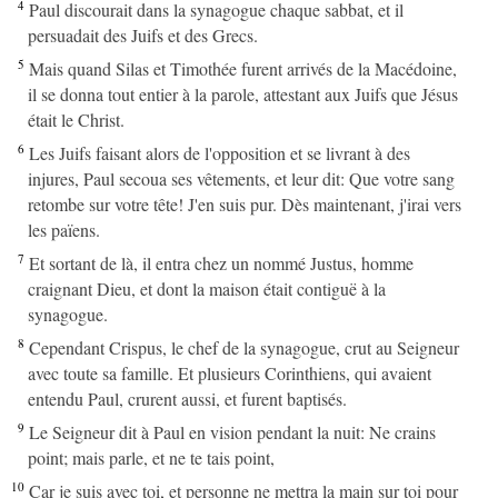
4
Paul discourait dans la synagogue chaque sabbat, et il
persuadait des Juifs et des Grecs.
5
Mais quand Silas et Timothée furent arrivés de la Macédoine,
il se donna tout entier à la parole, attestant aux Juifs que Jésus
était le Christ.
6
Les Juifs faisant alors de l'opposition et se livrant à des
injures, Paul secoua ses vêtements, et leur dit: Que votre sang
retombe sur votre tête! J'en suis pur. Dès maintenant, j'irai vers
les païens.
7
Et sortant de là, il entra chez un nommé Justus, homme
craignant Dieu, et dont la maison était contiguë à la
synagogue.
8
Cependant Crispus, le chef de la synagogue, crut au Seigneur
avec toute sa famille. Et plusieurs Corinthiens, qui avaient
entendu Paul, crurent aussi, et furent baptisés.
9
Le Seigneur dit à Paul en vision pendant la nuit: Ne crains
point; mais parle, et ne te tais point,
10
Car je suis avec toi, et personne ne mettra la main sur toi pour