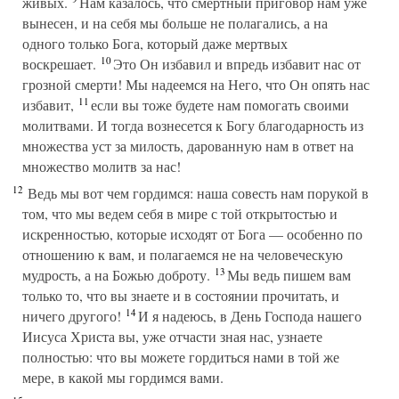
живых.
Нам казалось, что смертный приговор нам уже
вынесен, и на себя мы больше не полагались, а на
одного только Бога, который даже мертвых
10
воскрешает.
Это Он избавил и впредь избавит нас от
грозной смерти! Мы надеемся на Него, что Он опять нас
11
избавит,
если вы тоже будете нам помогать своими
молитвами. И тогда вознесется к Богу благодарность из
множества уст за милость, дарованную нам в ответ на
множество молитв за нас!
12
Ведь мы вот чем гордимся: наша совесть нам порукой в
том, что мы ведем себя в мире с той открытостью и
искренностью, которые исходят от Бога — особенно по
отношению к вам, и полагаемся не на человеческую
13
мудрость, а на Божью доброту.
Мы ведь пишем вам
только то, что вы знаете и в состоянии прочитать, и
14
ничего другого!
И я надеюсь, в День Господа нашего
Иисуса Христа вы, уже отчасти зная нас, узнаете
полностью: что вы можете гордиться нами в той же
мере, в какой мы гордимся вами.