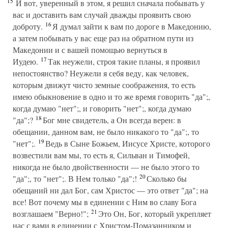
15
И вот, уверенный в этом, я решил сначала побывать у
вас и доставить вам случай дважды проявить свою
16
доброту.
Я думал зайти к вам по дороге в Македонию,
а затем побывать у вас еще раз на обратном пути из
Македонии и с вашей помощью вернуться в
17
Иудею.
Так неужели, строя такие планы, я проявил
непостоянство? Неужели я себя веду, как человек,
которым движут чисто земные соображения, то есть
имею обыкновение в одно и то же время говорить "да";,
когда думаю "нет";, и говорить "нет";, когда думаю
18
"да";?
Бог мне свидетель, а Он всегда верен: в
обещании, данном вам, не было никакого то "да";, то
19
"нет";.
Ведь в Сыне Божьем, Иисусе Христе, которого
возвестили вам мы, то есть я, Сильван и Тимофей,
никогда не было двойственности — не было этого то
20
"да";, то "нет";. В Нем только "да";!
Сколько бы
обещаний ни дал Бог, сам Христос — это ответ "да"; на
все! Вот почему мы в единении с Ним во славу Бога
21
возглашаем "Верно!";
Это Он, Бог, который укрепляет
нас с вами в единении с Христом-Помазанником и