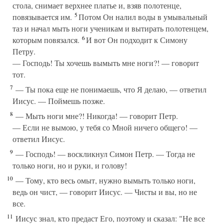
стола, снимает верхнее платье и, взяв полотенце,
5
повязывается им.
Потом Он налил воды в умывальный
таз и начал мыть ноги ученикам и вытирать полотенцем,
6
которым повязался.
И вот Он подходит к Симону
Петру.
— Господь! Ты хочешь вымыть мне ноги?! — говорит
тот.
7
— Ты пока еще не понимаешь, что Я делаю, — ответил
Иисус. — Поймешь позже.
8
— Мыть ноги мне?! Никогда! — говорит Петр.
— Если не вымою, у тебя со Мной ничего общего! —
ответил Иисус.
9
— Господь! — воскликнул Симон Петр. — Тогда не
только ноги, но и руки, и голову!
10
— Тому, кто весь омыт, нужно вымыть только ноги,
ведь он чист, — говорит Иисус. — Чисты и вы, но не
все.
11
Иисус знал, кто предаст Его, поэтому и сказал: "Не все