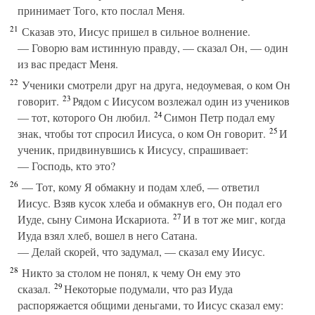
принимает Того, кто послал Меня.
21
Сказав это, Иисус пришел в сильное волнение.
— Говорю вам истинную правду, — сказал Он, — один
из вас предаст Меня.
22
Ученики смотрели друг на друга, недоумевая, о ком Он
23
говорит.
Рядом с Иисусом возлежал один из учеников
24
— тот, которого Он любил.
Симон Петр подал ему
25
знак, чтобы тот спросил Иисуса, о ком Он говорит.
И
ученик, придвинувшись к Иисусу, спрашивает:
— Господь, кто это?
26
— Тот, кому Я обмакну и подам хлеб, — ответил
Иисус. Взяв кусок хлеба и обмакнув его, Он подал его
27
Иуде, сыну Симона Искариота.
И в тот же миг, когда
Иуда взял хлеб, вошел в него Сатана.
— Делай скорей, что задумал, — сказал ему Иисус.
28
Никто за столом не понял, к чему Он ему это
29
сказал.
Некоторые подумали, что раз Иуда
распоряжается общими деньгами, то Иисус сказал ему: