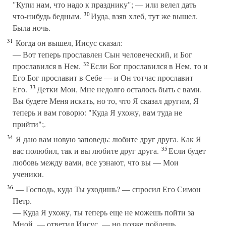
"Купи нам, что надо к празднику"; — или велел дать
30
что-нибудь бедным.
Иуда, взяв хлеб, тут же вышел.
Была ночь.
31
Когда он вышел, Иисус сказал:
— Вот теперь прославлен Сын человеческий, и Бог
32
прославился в Нем.
Если Бог прославился в Нем, то и
Его Бог прославит в Себе — и Он тотчас прославит
33
Его.
Детки Мои, Мне недолго осталось быть с вами.
Вы будете Меня искать, но то, что Я сказал другим, Я
теперь и вам говорю: "Куда Я ухожу, вам туда не
прийти";.
34
Я даю вам новую заповедь: любите друг друга. Как Я
35
вас полюбил, так и вы любите друг друга.
Если будет
любовь между вами, все узнают, что вы — Мои
ученики.
36
— Господь, куда Ты уходишь? — спросил Его Симон
Петр.
— Куда Я ухожу, ты теперь еще не можешь пойти за
Мной, — ответил Иисус, — но позже пойдешь.