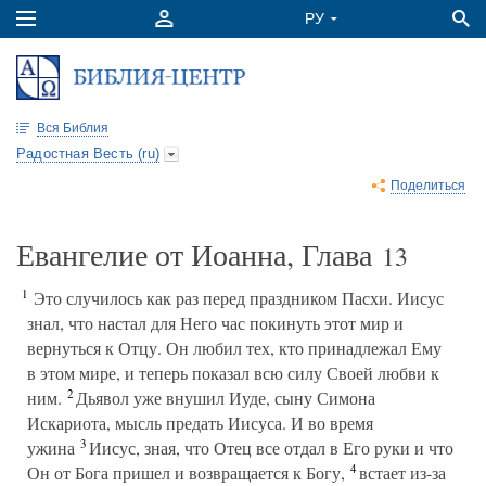
Вся Библия
Радостная Весть (ru)
Поделиться
Евангелие от Иоанна, Глава
13
1
Это случилось как раз перед праздником Пасхи. Иисус
знал, что настал для Него час покинуть этот мир и
вернуться к Отцу. Он любил тех, кто принадлежал Ему
в этом мире, и теперь показал всю силу Своей любви к
2
ним.
Дьявол уже внушил Иуде, сыну Симона
Искариота, мысль предать Иисуса. И во время
3
ужина
Иисус, зная, что Отец все отдал в Его руки и что
4
Он от Бога пришел и возвращается к Богу,
встает из-за