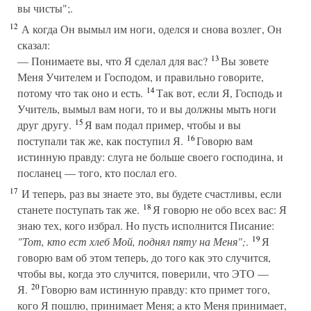
вы чисты";.
12
А когда Он вымыл им ноги, оделся и снова возлег, Он
сказал:
13
— Понимаете вы, что Я сделал для вас?
Вы зовете
Меня Учителем и Господом, и правильно говорите,
14
потому что так оно и есть.
Так вот, если Я, Господь и
Учитель, вымыл вам ноги, то и вы должны мыть ноги
15
друг другу.
Я вам подал пример, чтобы и вы
16
поступали так же, как поступил Я.
Говорю вам
истинную правду: слуга не больше своего господина, и
посланец — того, кто послал его.
17
И теперь, раз вы знаете это, вы будете счастливы, если
18
станете поступать так же.
Я говорю не обо всех вас: Я
знаю тех, кого избрал. Но пусть исполнится Писание:
19
"Тот, кто ест хлеб Мой, поднял пяту на Меня";
.
Я
говорю вам об этом теперь, до того как это случится,
чтобы вы, когда это случится, поверили, что ЭТО —
20
Я.
Говорю вам истинную правду: кто примет того,
кого Я пошлю, принимает Меня; а кто Меня принимает,