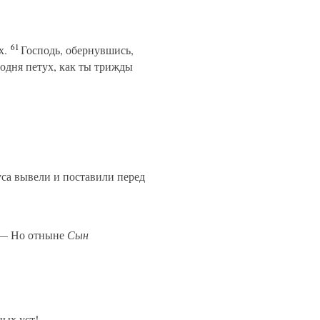
61
х.
Господь, обернувшись,
годня петух, как ты трижды
уса вывели и поставили перед
 Но отныне
Сын
ных уст!