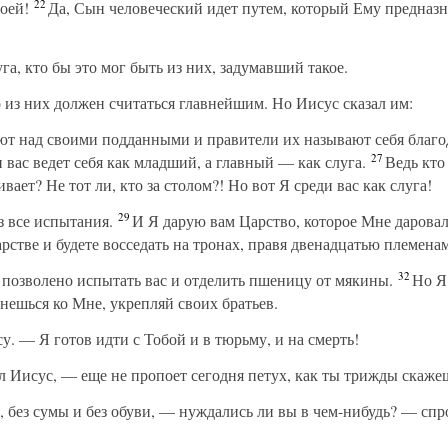
22
оей!
Да, Сын человеческий идет путем, который Ему предназна
а, кто бы это мог быть из них, задумавший такое.
 из них должен считаться главнейшим. Но Иисус сказал им:
т над своими подданными и правители их называют себя благо
27
и вас ведет себя как младший, а главный — как слуга.
Ведь кто 
вает? Не тот ли, кто за столом?! Но вот Я среди вас как слуга!
29
 все испытания.
И Я дарую вам Царство, которое Мне дарова
рстве и будете восседать на тронах, правя двенадцатью племена
32
 позволено испытать вас и отделить пшеницу от мякины.
Но Я 
нешься ко Мне, укрепляй своих братьев.
. — Я готов идти с Тобой и в тюрьму, и на смерть!
 Иисус, — еще не пропоет сегодня петух, как ты трижды скажеш
, без сумы и без обуви, — нуждались ли вы в чем-нибудь? — спр