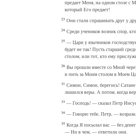
предает Меня, на одном столе с М
который Его предает!
23
Они стали спрашивать друг у друг
24
Среди учеников возник спор, кто
25
— Цари у язычников господствую
будет не так! Пусть старший сред
столом, или тот, кто ему прислужи
28
Вы прошли вместе со Мной через
и пить за Моим столом в Моем Ца
31
Симон, Симон, берегись! Сатане
лишился веры. А потом, когда вер
33
— Господь! — сказал Петр Иисусу
34
— Говорю тебе, Петр, — возразил
35
Когда Я посылал вас — без денег
— Ни в чем, — ответили они.