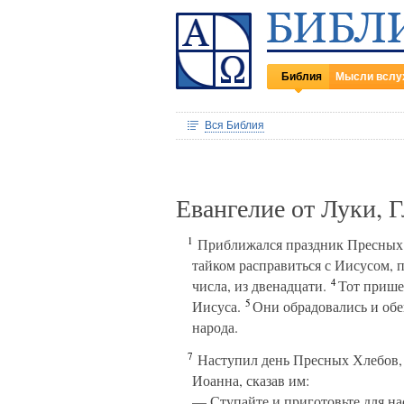
Библия
Мысли вслу
Вся Библия
Евангелие от Луки, 
1
Приближался праздник Пресных 
тайком расправиться с Иисусом, п
4
числа, из двенадцати.
Тот пришел
5
Иисуса.
Они обрадовались и обе
народа.
7
Наступил день Пресных Хлебов, 
Иоанна, сказав им:
— Ступайте и приготовьте для на