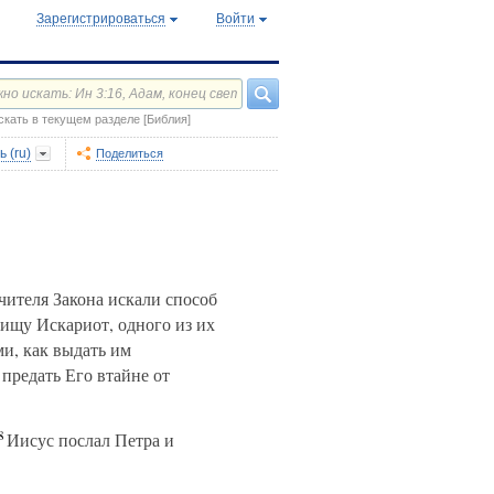
Зарегистрироваться
Войти
скать в текущем разделе [Библия]
 (ru)
Поделиться
ителя Закона искали способ
ищу Искариот, одного из их
и, как выдать им
 предать Его втайне от
8
Иисус послал Петра и