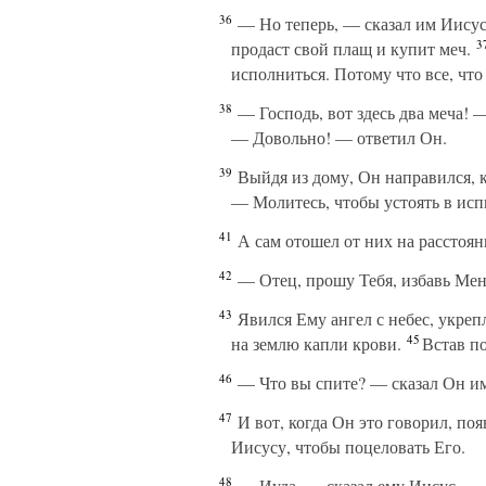
36
— Но теперь, — сказал им Иисус, —
3
продаст свой плащ и купит меч.
исполниться. Потому что все, что
38
— Господь, вот здесь два меча! —
— Довольно! — ответил Он.
39
Выйдя из дому, Он направился, 
— Молитесь, чтобы устоять в ис
41
А сам отошел от них на расстоян
42
— Отец, прошу Тебя, избавь Меня
43
Явился Ему ангел с небес, укреп
45
на землю капли крови.
Встав по
46
— Что вы спите? — сказал Он им
47
И вот, когда Он это говорил, поя
Иисусу, чтобы поцеловать Его.
48
— Иуда, — сказал ему Иисус, — 