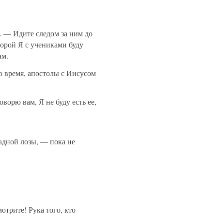
. — Идите следом за ним до
торой Я с учениками буду
ам.
о время, апостолы с Иисусом
ворю вам, Я не буду есть ее,
адной лозы, — пока не
отрите! Рука того, кто