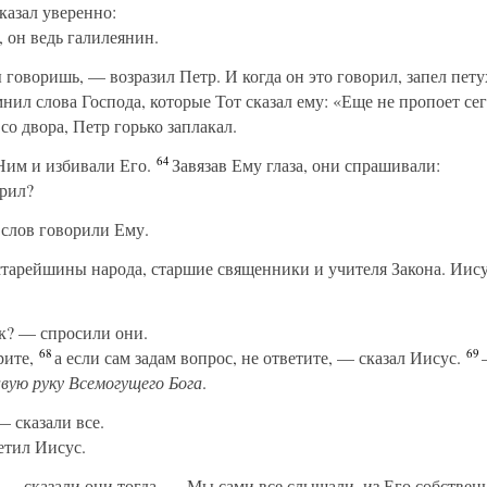
казал уверенно:
 он ведь галилеянин.
говоришь, — возразил Петр. И когда он это говорил, запел пету
нил слова Господа, которые Тот сказал ему: «Еще не пропоет се
со двора, Петр горько заплакал.
64
Ним и избивали Его.
Завязав Ему глаза, они спрашивали:
арил?
слов говорили Ему.
старейшины народа, старшие священники и учителя Закона. Иис
? — спросили они.
68
69
рите,
а если сам задам вопрос, не ответите, — сказал Иисус.
—
авую руку Всемогущего Бога
.
 сказали все.
етил Иисус.
— сказали они тогда. — Мы сами все слышали, из Его собствен