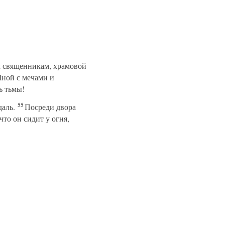
 священникам, храмовой
Мной с мечами и
ь тьмы!
55
аль.
Посреди двора
что он сидит у огня,