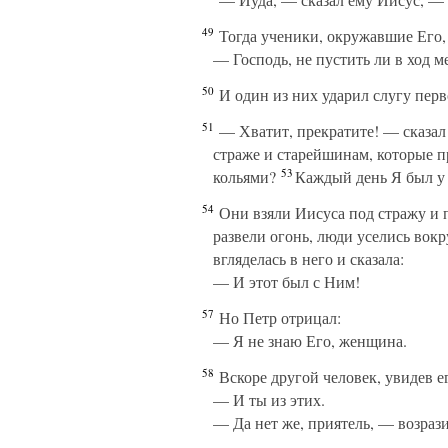
49
Тогда ученики, окружавшие Его, п
— Господь, не пустить ли в ход м
50
И один из них ударил слугу перв
51
— Хватит, прекратите! — сказал 
страже и старейшинам, которые п
53
кольями?
Каждый день Я был у в
54
Они взяли Иисуса под стражу и 
развели огонь, люди уселись вокр
вгляделась в него и сказала:
— И этот был с Ним!
57
Но Петр отрицал:
— Я не знаю Его, женщина.
58
Вскоре другой человек, увидев ег
— И ты из этих.
— Да нет же, приятель, — возраз