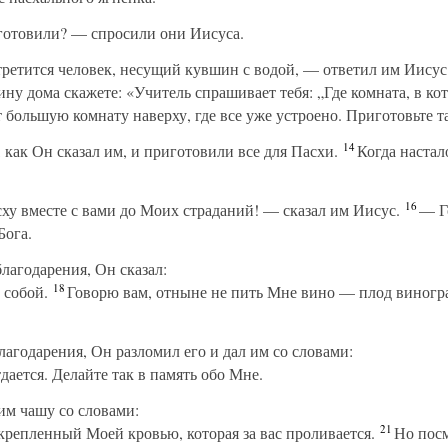
готовили? — спросили они Иисуса.
третится человек, несущий кувшин с водой, — ответил им Иисус
ну дома скажете: «Учитель спрашивает тебя: „Где комната, в ко
большую комнату наверху, где все уже устроено. Приготовьте т
14
 как Он сказал им, и приготовили все для Пасхи.
Когда настал
16
ху вместе с вами до Моих страданий! — сказал им Иисус.
— Го
Бога.
лагодарения, Он сказал:
18
 собой.
Говорю вам, отныне не пить Мне вино — плод виногр
лагодарения, Он разломил его и дал им со словами:
дается. Делайте так в память обо Мне.
им чашу со словами:
21
репленный Моей кровью, которая за вас проливается.
Но посм