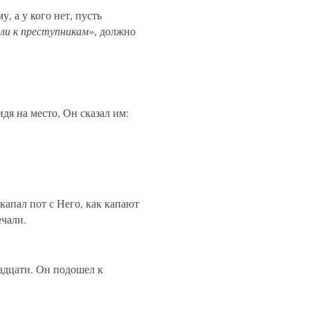
, а у кого нет, пусть
или к преступникам»
, должно
дя на место, Он сказал им:
апал пот с Него, как капают
ечали.
надцати. Он подошел к