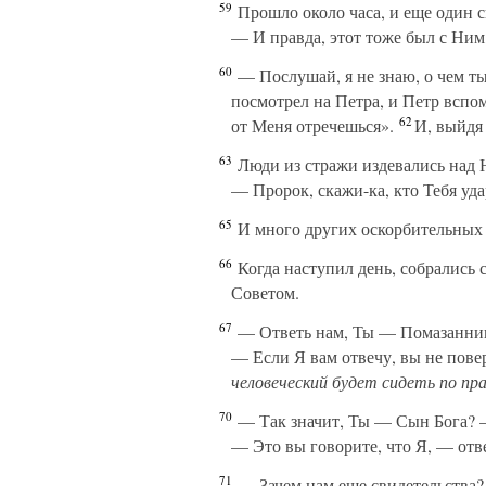
59
Прошло около часа, и еще один с
— И правда, этот тоже был с Ним,
60
— Послушай, я не знаю, о чем ты 
посмотрел на Петра, и Петр вспом
62
от Меня отречешься».
И, выйдя 
63
Люди из стражи издевались над 
— Пророк, скажи-ка, кто Тебя уд
65
И много других оскорбительных 
66
Когда наступил день, собрались 
Советом.
67
— Ответь нам, Ты — Помазанник
— Если Я вам отвечу, вы не пове
человеческий будет сидеть по пр
70
— Так значит, Ты — Сын Бога? —
— Это вы говорите, что Я, — отв
71
— Зачем нам еще свидетельства? 