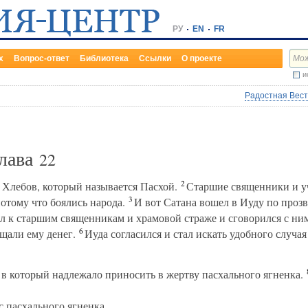
РУ
EN
FR
х
Вопрос-ответ
Библиотека
Ссылки
О проекте
и
Радостная Весть
Глава
22
2
Хлебов, который называется Пасхой.
Старшие священники и уч
3
отому что боялись народа.
И вот Сатана вошел в Иуду по прозв
 к старшим священникам и храмовой страже и сговорился с ним
6
щали ему денег.
Иуда согласился и стал искать удобного случая
в который надлежало приносить в жертву пасхального ягненка.
с пасхального ягненка.