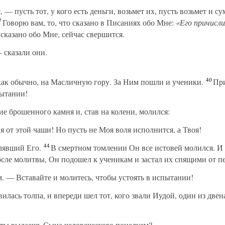
 пусть тот, у кого есть деньги, возьмет их, пусть возьмет и суму
7
Говорю вам, то, что сказано в Писаниях обо Мне:
«Его причисл
 сказано обо Мне, сейчас свершится.
 сказали они.
40
как обычно, на Масличную гору. За Ним пошли и ученики.
При
пытании!
ие брошенного камня и, став на колени, молился:
 от этой чаши! Но пусть не Моя воля исполнится, а Твоя!
44
лявший Его.
В смертном томлении Он все истовей молился. И к
сле молитвы, Он подошел к ученикам и застал их спящими от п
. — Вставайте и молитесь, чтобы устоять в испытании!
вилась толпа, и впереди шел тот, кого звали Иудой, один из две
ты выдаешь Сына человеческого поцелуем?