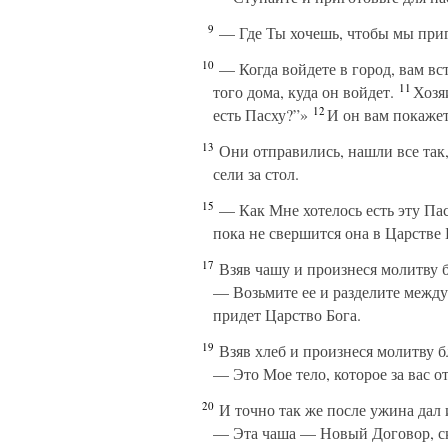
9
— Где Ты хочешь, чтобы мы при
10
— Когда войдете в город, вам вс
11
того дома, куда он войдет.
Хозяи
12
есть Пасху?”»
И он вам покажет 
13
Они отправились, нашли все так,
сели за стол.
15
— Как Мне хотелось есть эту Пас
пока не свершится она в Царстве 
17
Взяв чашу и произнеся молитву б
— Возьмите ее и разделите между
придет Царство Бога.
19
Взяв хлеб и произнеся молитву б
— Это Мое тело, которое за вас от
20
И точно так же после ужина дал 
— Эта чаша — Новый Договор, ск