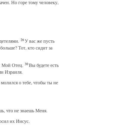
чен. Но горе тому человеку,
26
детелями.
У вас же пусть
больше? Тот, кто сидит за
30
л Мой Отец.
Вы будете есть
ми Израиля.
молился о тебе, чтобы ты не
ь, что не знаешь Меня.
осил их Иисус.