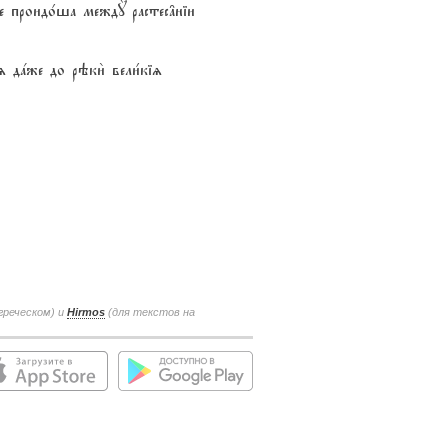
е проидо1ша междY растес†ніи
 дaже до рэки2 вели1кіz
греческом) и
Hirmos
(для текстов на