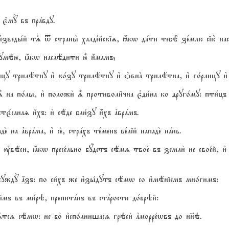
 є3мY въ прaвду.
ъ и3зведы1й тS t страны2 халде1йскіz, ћкw дaти тебЁ зе1млю сію2 н
азумёю, ћкw наслёдити ю5 и4мамъ;
цу трилётну и3 ко1зу трилётну и3 nвнA трилётна, и3 го1рлицу и3 
на по1лы, и3 положи2 | противоли6чна є3ди1на ко друго1му: пти1цъ 
1санаz и4хъ: и3 сёде бли1зу и4хъ ґврaмъ.
на ґврaма, и3 се2, стрaхъ те1менъ ве1лій нападе2 нaнь.
й ўвёси, ћкw пресе1льно бyдетъ сёмz твое2 въ земли2 не свое1й, и
суждY ѓзъ: по си1хъ же и3зы1дутъ сёмw со и3мёніемъ мно1гимъ:
мъ въ ми1рэ, препитaнъ въ стaрости до1брэй:
сz сёмw: не бо2 и3спо1лнишасz грэси2 ґморре1wвъ до нн7э.