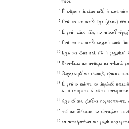
твое2.
6
И# вёрова ґврaмъ бг7у, и3 вмэни1сz
7
Рече1 же къ немY: ѓзъ (є4смь) бг7
8
И# рече2: вLко гDи, по чесомY ўр
9
Рече1 же къ немY: возми2 мнЁ ю4ни
10
Взs же џнъ вс‰ сі‰ и3 раздэли2 | 
11
Слетёша же пти6цы на тэлесA растє
12
Заходsщу же со1лнцу, ќжасъ нападе2 
13
И# рече1но бы1сть ко ґврaму: вёды
|, и3 смирsтъ | лётъ четы1риста:
14
kзы1ку же, є3мyже порабо1таютъ, 
15
ты1 же tи1деши ко nтцє1мъ твои6
16
въ четве1ртэмъ же ро1дэ возвратsт