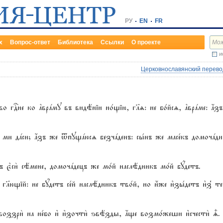
РУ
EN
FR
х
Вопрос-ответ
Библиотека
Ссылки
О проекте
и
Церковнославянский перевод
ло1во гDне ко ґврaму въ видёніи но1щію, гlz: не бо1йсz, ґврaме
1 ми дaси; ѓзъ же tпущaюсz безчaденъ: сы1нъ же масе1къ домочaди
лъ є3си2 сёмене, домочaдецъ же мо1й наслёдникъ мо1й бyдетъ.
, гlющій: не бyдетъ се1й наслёдникъ тво1й, но и4же и3зы1детъ и3з8 т
мY: воззри2 на не1бо и3 и3зочти2 ѕвёзды, ѓще возмо1жеши и3счести2 |