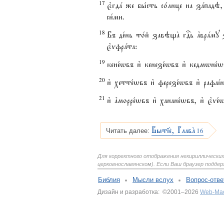
17
є3гдa же бы1сть со1лнце на зaпадэ
си1ми.
18
Въ де1нь то1й завэщA гDь ґврaму 
є3vфрaта:
19
кене1wвъ и3 кенезе1wвъ и3 кедмwне1w
20
и3 хетте1wвъ и3 ферезе1wвъ и3 рафаj
21
и3 ґморре1wвъ и3 ханане1wвъ, и3 є3vе1w
Бытіе2, ГлавA
16
Читать далее:
Для корректного отображения некирилличес
церковнославянском). Если Ваш браузер подд
Библия
Мысли вслух
Вопрос-отве
Дизайн и разработка: ©2001–2026
Web-Ма