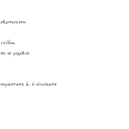
аслёдствовати.
го1лубz.
же не раздэли2.
3 порабо1тzтъ |, и3 њѕло1бzтъ