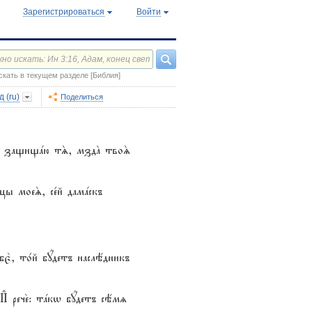
Зарегистрироваться
Войти
скать в текущем разделе [Библия]
 (ru)
Поделиться
: ѓзъ защищaю тS, мздA твоS
цы моеS, се1й дамaскъ
ебє2, то1й бyдетъ наслёдникъ
. И# рече2: тaкw бyдетъ сёмz