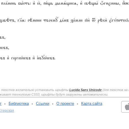
, плaмень бы1сть: и3 се2, пе1щь дымsщисz, и3 свэщы2 џгнєнны, ±ж
завётъ, гlz: сёмени твоемY дaмъ зе1млю сію2 t рэки2 є3гv1петскіz
въ,
нwвъ,
въ и3 гергесе1wвъ и3 їевусе1wвъ.
ких текстов желательно установить шрифты
Lucida Sans Unicode
(для текстов на 
ерживает технологию CSS3, шрифты будут загружены автоматически.
т
Библиотека
Ссылки
О проекте
Карта сайта
стерская
v:2.0.3.107