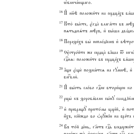
њбличaющаго.
16
И# нн7э положи1те на сердцaхъ вaш
17
Кто2 бы1сте, є3гдA влагaсте въ мёх
пzтьдесsтъ мёръ, и3 бы1ша двaдес
18
Порази1хъ вы2 непло1діемъ и3 вэтр
19
Ўстро1йте же сердцA в†ша t сегw2 
гDнz: положи1те въ сердцaхъ вaши
20
ѓще є3ще2 познaетсz на гумнЁ, и3 
блгcвлю2.
21
И# бы1сть сло1во гDне втори1цею ко 
22
рцы2 къ зоровaвелю сы1ну салаfіи1л
23
и3 превращY престо1лы царе1й, и3 по
и4хъ, кjйждо во nрyжіи на брaта св
24
Въ то1й де1нь, гlетъ гDь вседержи
поне1же тS и3збрaхъ, гlетъ гDь все