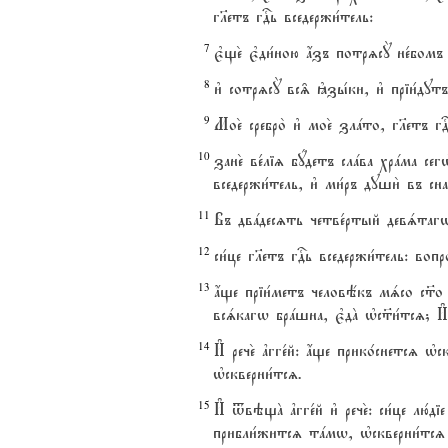
гlетъ гDь вседержи1тель:
7
є3ще2 є3ди1ною ѓзъ потрzсY не1бомъ 
8
и3 сотрzсY вс‰ kзы1ки, и3 пріи1дут
9
Мое2 сребро2 и3 мое2 злaто, гlетъ гD
10
зане2 ве1ліz бyдетъ слaва хрaма се
вседержи1тель, и3 ми1ръ души2 въ с
11
Въ двaдесzть четве1ртый девsтагw м
12
си1це гlетъ гDь вседержи1тель: вопро
13
ѓще пріи1метъ человёкъ мsсо с™о вск
всsкагw брaшна, є3дA њс™и1тсz; 
14
И# рече2 ґгге1й: ѓще прико1снетсz 
њскверни1тсz.
15
И# tвэщA ґгге1й и3 рече2: си1це лю1д
прибли1житсz тaмw, њскверни1тсz