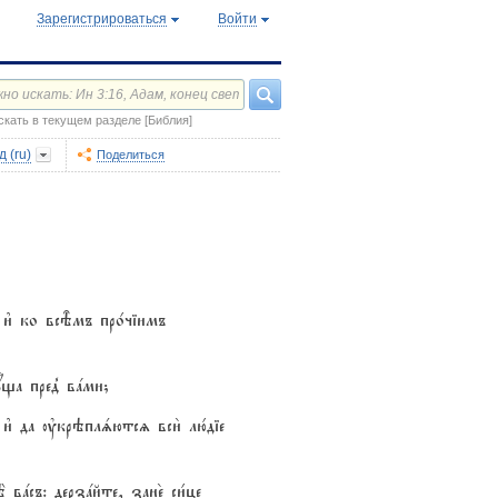
Зарегистрироваться
Войти
скать в текущем разделе [Библия]
 (ru)
Поделиться
, и3 ко всBмъ про1чіимъ
yща пред8 вaми;
 и3 да ўкрэплsютсz вси2 лю1діе
 вaсъ: дерзaйте, зане2 си1це