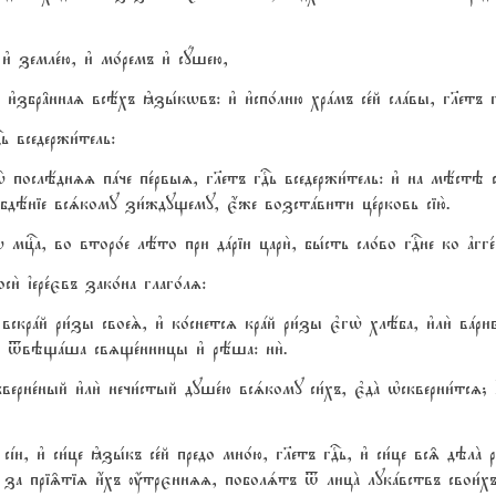
и3 земле1ю, и3 мо1ремъ и3 сyшею,
ъ и3збр†ннаz всёхъ kзы1кwвъ: и3 и3спо1лню хрaмъ се1й слaвы, гlетъ г
ь вседержи1тель:
гw2 послёднzz пaче пе1рвыz, гlетъ гDь вседержи1тель: и3 на мёстэ с
набдёніе всsкому зи1ждущему, є4же возстaвити це1рковь сію2.
цcа, во второ1е лёто при дaріи цари2, бы1сть сло1во гDне ко ґгге1ю
си2 їере1євъ зако1на глаго1лz:
рaй ри1зы своеS, и3 ко1снетсz крaй ри1зы є3гw2 хлёба, и3ли2 вaрива, и
И# tвэщaша свzще1нницы и3 рёша: ни2.
њскверне1ный и3ли2 нечи1стый душе1ю всsкому си1хъ, є3дA њскверни1тс
іе сjи, и3 си1це kзы1къ се1й предо мно1ю, гlетъ гDь, и3 си1це вс‰ дэлA 
 за прі‰тіz и4хъ ќтрєннzz, поболsтъ t лицA лукaвствъ свои1хъ,