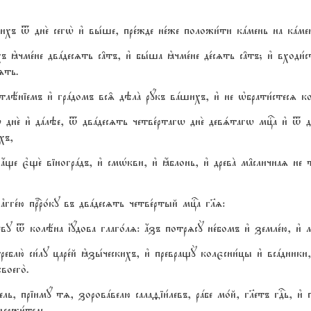
ихъ t дне2 сегw2 и3 вы1ше, пре1жде не1же положи1ти кaмень на кaм
ъ kчме1не двaдесzть с†тъ, и3 бы1ша kчме1не де1сzть с†тъ; и3 входи1с
zть.
отлёніемъ и3 грaдомъ вс‰ дэлA рyкъ вaшихъ, и3 не њбрати1стесz к
дне2 и3 дaлэе, t двaдесzть четве1ртагw дне2 девsтагw мцcа и3 t дн
хъ,
ѓще є3ще2 віногрaдъ, и3 смHкви, и3 ћблонь, и3 древA м†сличнаz не
ґгге1ю прbро1ку въ двaдесzть четве1ртый мцcа гlz:
еву t колёна їyдова глаго1лz: ѓзъ потрzсY не1бомъ и3 земле1ю, и3 м
треблю2 си1лу царе1й kзы1ческихъ, и3 превращY колєсни1цы и3 всaдники
оего2.
1тель, пріимy тz, зоровaвелю салаfіи1левъ, рaбе мо1й, гlетъ гDь, 
держи1тель.