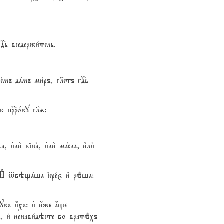
Dь вседержи1тель.
е1мъ дaмъ ми1ръ, гlетъ гDь
 прbро1ку гlz:
3ли2 вінA, и3ли2 мaсла, и3ли2
z; И# tвэщaша їере1є и3 рёша:
рyкъ и4хъ: и3 и4же ѓще
 и3 ненави1дэсте во вратёхъ