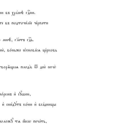
ени въ хрaмэ гDни.
те въ подточи1ліе че1рпати
о мнЁ, гlетъ гDь.
е2, во1ньже њсновaсz це1рковь
 твор‰щаz плодA; t дне2 сегw2
о1ремъ и3 сyшею,
, и3 сни1дутъ ко1ни и3 всaдницы
и3 положy тz ћкw печaть,