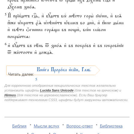
кро1вь їеrли1мску њчcтитъ t среды2 и4хъ дyхомъ судA и3
дyхомъ зно1z.
5
И# пріи1детъ гDь, и3 бyдетъ все2 мёсто горы2 сіHни, и3 вс‰
±же њ1крестъ є3S њсэни1тъ њ1блакъ во дни2, и3 ћкw ды1ма
и3 свёта џгненна горsща въ нощи2, все1ю слaвою
покры1етсz:
6
и3 бyдетъ въ сёнь t зно1z и3 въ покро1въ и3 въ сокрове1ніе
t же1стости и3 дождS.
Кни1га Проро1ка и3сaіи, ГлавA
Читать далее:
5
Для корректного отображения некириллических текстов желательно
установить шрифты
Lucida Sans Unicode
(для текстов на греческом) и
Hirmos
(для текстов на церковнославянском). Если Ваш браузер
поддерживает технологию CSS3, шрифты будут загружены автоматически.
Библия
Мысли вслух
Вопрос-ответ
Библиотека