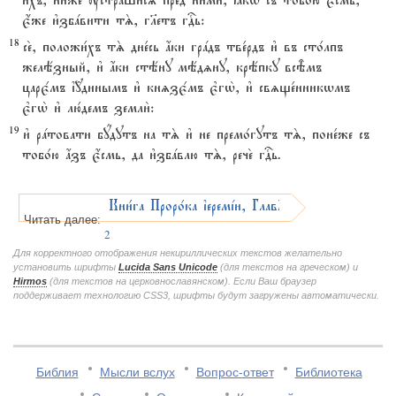
и4хъ, ниже2 ўстраши1сz пред8 ни1ми, ћкw съ тобо1ю є4смь,
є4же и3збaвити тS, гlетъ гDь:
18
се2, положи1хъ тS дне1сь ѓки грaдъ тве1рдъ и3 въ сто1лпъ
желёзный, и3 ѓки стёну мёдzну, крёпку всBмъ
царє1мъ ї{динымъ и3 кнzзє1мъ є3гw2, и3 свzще1нникwмъ
є3гw2 и3 лю1демъ земли2:
19
и3 рaтовати бyдутъ на тS и3 не премо1гутъ тS, поне1же съ
тобо1ю ѓзъ є4смь, да и3збaвлю тS, рече2 гDь.
Кни1га Проро1ка їеремjи, ГлавA
Читать далее:
2
Для корректного отображения некириллических текстов желательно
установить шрифты
Lucida Sans Unicode
(для текстов на греческом) и
Hirmos
(для текстов на церковнославянском). Если Ваш браузер
поддерживает технологию CSS3, шрифты будут загружены автоматически.
Библия
Мысли вслух
Вопрос-ответ
Библиотека