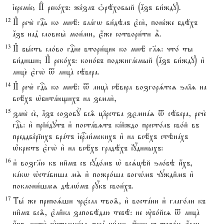
їеремjе; И# реко1хъ: же1злъ nрёховый (ѓзъ ви1жду).
12
И# рече2 гDь ко мнЁ: блaгw ви1дэлъ є3си2, поне1же бдёхъ
ѓзъ над8 словесы2 мои1ми, є4же сотвори1ти |.
13
И# бы1сть сло1во гDне втори1цею ко мнЁ гlz: что1 ты
ви1диши; И# реко1хъ: коно1бъ поджигaемый (ѓзъ ви1жду) и3
лице2 є3гw2 t лицA сёвера.
14
И# рече2 гDь ко мнЁ: t лицA сёвера возгорsтсz ѕл†z на
всёхъ њбитaющихъ на земли2,
15
зане2 се2, ѓзъ созовY вс‰ ц†рства зємнaz t сёвера, рече2
гDь: и3 пріи1дутъ и3 постaвzтъ кjйждо престо1лъ сво1й въ
преддве1ріихъ врaтъ їеrли1мскихъ и3 на всёхъ стэнaхъ
њ1крестъ є3гw2 и3 на всёхъ градёхъ їyдиныхъ:
16
и3 возгlю къ ни6мъ съ судо1мъ њ всsцэй ѕло1бэ и4хъ,
кaкw њстaвиша мS и3 пожро1ша богHмъ чужди6мъ и3
поклони1шасz дэлHмъ рyкъ свои1хъ.
17
Ты1 же препоsши чрє1сла тво‰, и3 востaни и3 глаго1ли къ
ни6мъ вс‰, є3ли6ка заповёдаю тебЁ: не ўбо1йсz t лицA