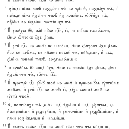
И# бы1сть сло1во гDне ко мнЁ гlz:
5
пре1жде не1же мнЁ создaти тS во чре1вэ, познaхъ тS, и3
пре1жде не1же и3зы1ти тебЁ и3з8 ложе1снъ, њс™и1хъ тS,
прbро1ка во kзы1ки постaвихъ тS.
6
И# реко1хъ: q, сы1й вLко гDи, се2, не вёмъ глаго1лати,
ћкw џтрокъ ѓзъ є4смь.
7
И# рече2 гDь ко мнЁ: не глаго1ли, ћкw џтрокъ ѓзъ є4смь,
и4бо ко всBмъ, къ ни6мже послю1 тz, по1йдеши, и3 вс‰,
є3ли6ка повелю2 тебЁ, возглаго1леши:
8
не ўбо1йсz t лицA и4хъ, ћкw съ тобо1ю ѓзъ є4смь, є4же
и3збaвити тS, гlетъ гDь.
9
И# простре2 гDь рyку свою2 ко мнЁ и3 прикоснyсz ўстHмъ
мои6мъ, и3 рече2 гDь ко мнЁ: се2, дaхъ словесA мо‰ во
ўстA тво‰:
10
се2, постaвихъ тS дне1сь над8 kзы6ки и3 над8 цaрствы, да
и3скорени1ши и3 разори1ши, и3 расточи1ши и3 разруши1ши, и3
пaки сози1ждеши и3 насади1ши.
11
И# бы1сть сло1во гDне ко мнЁ гlz: что1 ты ви1диши,