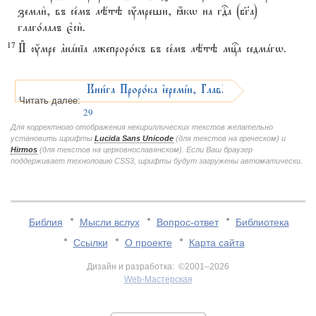
земли2, въ се1мъ лётэ ќмреши, ћкw на гDа (бг7а)
глаго1лалъ є3си2.
17
И# ќмре ґнaніа лжепроро1къ въ се1мъ лётэ мцcа седмaгw.
Кни1га Проро1ка їеремjи, ГлавA
Читать далее:
29
Для корректного отображения некириллических текстов желательно
установить шрифты
Lucida Sans Unicode
(для текстов на греческом) и
Hirmos
(для текстов на церковнославянском). Если Ваш браузер
поддерживает технологию CSS3, шрифты будут загружены автоматически.
Библия
Мысли вслух
Вопрос-ответ
Библиотека
Ссылки
О проекте
Карта сайта
Дизайн и разработка: ©2001–2026
Web-Мастерская
v:2.0.3.107