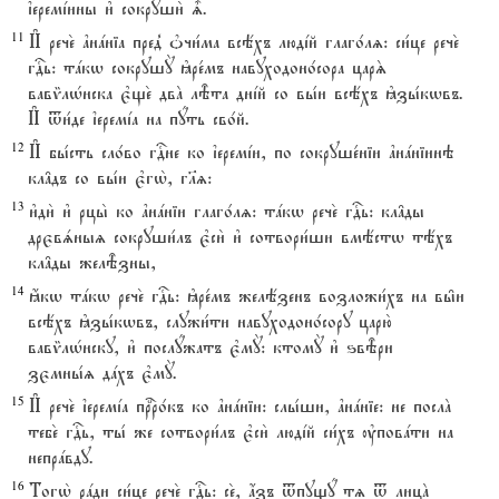
їеремjины и3 сокруши2 |.
11
И# рече2 ґнaніа пред8 nчи1ма всёхъ людjй глаго1лz: си1це рече2
гDь: тaкw сокрушY kре1мъ навуходоно1сора царS
вавmлHнска є3ще2 двA лBта днjй со вы1и всёхъ kзы1кwвъ.
И# tи1де їеремjа на пyть сво1й.
12
И# бы1сть сло1во гDне ко їеремjи, по сокруше1ніи ґнaніинэ
кл†дъ со вы1и є3гw2, гlz:
13
и3ди2 и3 рцы2 ко ґнaніи глаго1лz: тaкw рече2 гDь: кл†ды
дрєвsныz сокруши1лъ є3си2 и3 сотвори1ши вмёстw тёхъ
кл†ды желBзны,
14
ћкw тaкw рече2 гDь: kре1мъ желёзенъ возложи1хъ на вы6и
всёхъ kзы1кwвъ, служи1ти навуходоно1сору царю2
вавmлHнску, и3 послyжатъ є3мY: ктомY и3 ѕвBри
зємны1z дaхъ є3мY.
15
И# рече2 їеремjа прbро1къ ко ґнaніи: слы1ши, ґнaніе: не послA
тебе2 гDь, ты1 же сотвори1лъ є3си2 людjй си1хъ ўповaти на
непрaвду.
16
Тогw2 рaди си1це рече2 гDь: се2, ѓзъ tпущy тz t лицA