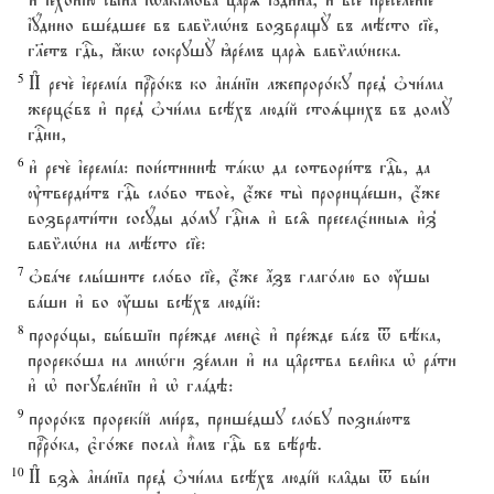
и3 їехонjю сы1на їwакjмова царS їyдина, и3 все2 преселе1ніе
їyдино вше1дшее въ вавmлHнъ возвращY въ мёсто сіе2,
гlетъ гDь, ћкw сокрушY kре1мъ царS вавmлHнска.
5
И# рече2 їеремjа прbро1къ ко ґнaніи лжепроро1ку пред8 nчи1ма
жерцє1въ и3 пред8 nчи1ма всёхъ людjй стоsщихъ въ домY
гDни,
6
и3 рече2 їеремjа: пои1стиннэ тaкw да сотвори1тъ гDь, да
ўтверди1тъ гDь сло1во твое2, є4же ты2 прорицaеши, є4же
возврати1ти сосyды до1му гDнz и3 вс‰ преселє1нныz и3з8
вавmлHна на мёсто сіе2:
7
nбaче слы1шите сло1во сіе2, є4же ѓзъ глаго1лю во ќшы
вaши и3 во ќшы всёхъ людjй:
8
проро1цы, бы1вшіи пре1жде менє2 и3 пре1жде вaсъ t вёка,
прореко1ша на мнHги зе1мли и3 на ц†рства вели6ка њ рaти
и3 њ погубле1ніи и3 њ глaдэ:
9
проро1къ прорекjй ми1ръ, прише1дшу сло1ву познaютъ
прbро1ка, є3го1же послA и5мъ гDь въ вёрэ.
10
И# взS ґнaніа пред8 nчи1ма всёхъ людjй кл†ды t вы1и