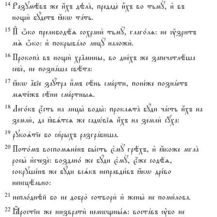
14
Разумёвъ же и4хъ дэлA, предаде2 и5хъ во тьмY, и3 въ
нощи2 бyдетъ ћкw тaть.
15
И# џко прелюбодёz сохрани2 тьмY, глаго1лz: не ќзритъ
мS џко: и3 покрывaло лицY наложи2.
16
ПрокопA въ нощи2 хр†мины, во дне1хъ же запечатлёша
себе2, не познaша свёта:
17
ћкw ѓбіе заyтра и5мъ сёнь сме1рти, поне1же познaетъ
мzте1жъ сёни сме1ртныz.
18
Лего1къ є4сть на лицы2 воды2: проклzтA бyди чaсть и4хъ на
земли2, да kвsтсz же садHвіz и4хъ на земли2 с{ха:
19
рукоsтіе бо си1рыхъ разгрaбиша.
20
Пото1мъ воспомzне1нъ бы1сть є3мY грёхъ, и3 ћкоже мглA
росы2 и3счезе2: воздано1 же бyди є3мY, є4же содёz,
сокруше1нъ же бyди всsкъ неправди1въ ћкw дре1во
неисцёльно:
21
непло1днэй бо не добро2 сотвори2 и3 жены2 не поми1лова.
22
Ћростію же низврати2 немwщны1z: востaвъ ў2бо не