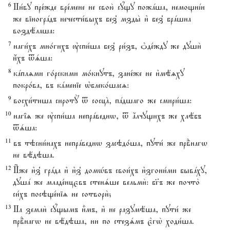
6
Ни1ву пре1жде вре1мене не свою2 сyщу пожaша, немощнjи
же віногрaдъ нечести1выхъ без8 мзды2 и3 без8 брaшна
воздёлаша:
7
наги1хъ мно1гихъ ўспи1ша без8 ри1зъ, nде1жду же души2
и4хъ tsша:
8
кaплzми го1рскими мо1кнутъ, зане1же не и3мёzху
покро1ва, въ кaменіе њблеко1шасz:
9
восхи1тиша сиротY t сосцA, пaдшаго же смири1ша:
10
наг‡z же ўспи1ша непрaведнw, t ѓлчущихъ же хлёбъ
tsша:
11
въ тэсни1нахъ непрaведнw засэдо1ша, пути1 же првdнагw
не вёдэша.
12
И%же и3з8 грaда и3 и3з8 домHвъ свои1хъ и3згони1ми бывaху,
душa же младе1нцєвъ стенsше вельми2: бг7ъ же почто2
си1хъ посэще1ніz не сотвори2;
13
На земли2 сyщымъ и5мъ, и3 не разумёша, пути1 же
првdнагw не вёдэша, ни по стезsмъ є3гw2 ходи1ша.