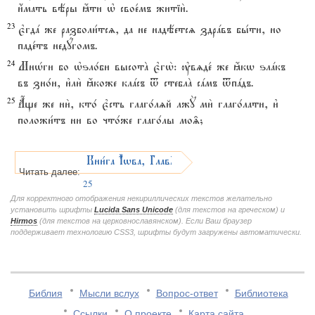
и4мать вёры ћти њ свое1мъ житіи2.
23
є3гдa же разболи1тсz, да не надёетсz здрaвъ бы1ти, но
паде1тъ недyгомъ.
24
МнHги бо њѕло1би высотA є3гw2: ўвzде1 же ћкw ѕлaкъ
въ зно1и, и3ли2 ћкоже клaсъ t стеблA сaмъ tпaдъ.
25
Ѓще же ни2, кто1 є3сть глаго1лzй лжY ми2 глаго1лати, и3
положи1тъ ни во что1же глаго1лы мо‰;
Кни1га І4wва, ГлавA
Читать далее:
25
Для корректного отображения некириллических текстов желательно
установить шрифты
Lucida Sans Unicode
(для текстов на греческом) и
Hirmos
(для текстов на церковнославянском). Если Ваш браузер
поддерживает технологию CSS3, шрифты будут загружены автоматически.
Библия
Мысли вслух
Вопрос-ответ
Библиотека
Ссылки
О проекте
Карта сайта