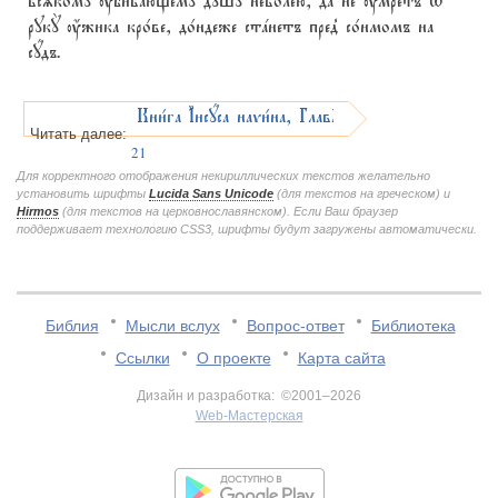
всsкому ўбивaющему дyшу нево1лею, да не ќмретъ t
рукY ќжика кро1ве, до1ндеже стaнетъ пред8 со1нмомъ на
сyдъ.
Кни1га І3исyса наvи1на, ГлавA
Читать далее:
21
Для корректного отображения некириллических текстов желательно
установить шрифты
Lucida Sans Unicode
(для текстов на греческом) и
Hirmos
(для текстов на церковнославянском). Если Ваш браузер
поддерживает технологию CSS3, шрифты будут загружены автоматически.
Библия
Мысли вслух
Вопрос-ответ
Библиотека
Ссылки
О проекте
Карта сайта
Дизайн и разработка: ©2001–2026
Web-Мастерская
v:2.0.3.107