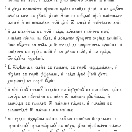
со1нмъ къ себЁ, и3 дадsтъ є3мY мёсто жи1ти съ ни1ми:
5
и3 є3гдA пожене1тъ ќжикъ кро1ве в8слёдъ є3гw2, и3 не дадyтъ
ўби1вшаго въ рyцэ є3гw2: ћкw не вёдый ўби2 бли1жнzго
своего2 и3 не ненави1дz то1й є3го2 t вчерA и3 тре1тіzгw дне2:
6
и3 да всели1тсz въ то1й грaдъ, до1ндеже стaнетъ пред8
лице1мъ со1нма на сyдъ, и3 до1ндеже ќмретъ жре1цъ вели1кій,
и4же бyдетъ въ ты6z дни6: тогдA да њбрати1тсz ўбjйца, и3
вни1детъ во грaдъ сво1й и3 въ до1мъ сво1й, и3 во грaдъ,
tню1дуже и3збэже2.
7
И# tдэли1ша кеде1съ въ галіле1и, въ горЁ нефfалjмли, и3
сmхе1мъ въ горЁ є3фре1мли, и3 грaдъ ґрво2 (*се1й є4сть
хеврHнъ) въ горЁ їyдэ:
8
и3 њб8 nнY странY їoрдaна ко їеріхHну на восто1къ, дaша
восо1ръ въ пусты1ни въ по1ли t пле1мене руви1млz, и3
рамHfъ въ галаaдэ t пле1мене гaдова, и3 гwлaнъ въ
васанjтідэ t пле1мене манассjина:
9
сjи грaды и3збр†ны бы1ша всBмъ сынHмъ ї}лєвымъ и3
прише1льцу прилежaщему въ ни1хъ, є4же ўбэжaти тaмw