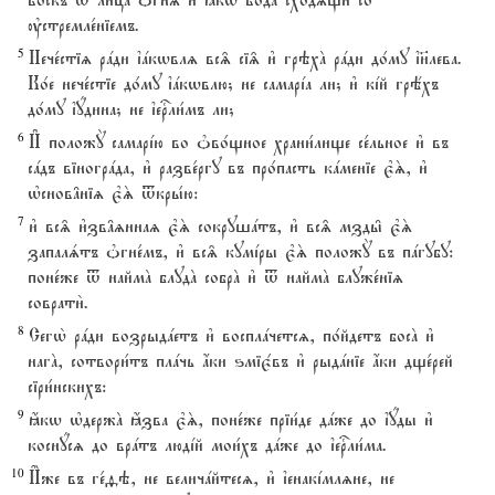
во1скъ t лицA nгнS и3 ћкw водA сходsщи со
ўстремле1ніемъ.
5
Нече1стіz рaди їaкwвлz вс‰ сі‰ и3 грэхA рaди до1му ї}лева.
Ко1е нече1стіе до1му їaкwвлю; не самарjа ли; и3 кjй грёхъ
до1му їyдина; не їеrли1мъ ли;
6
И# положY самарjю во nво1щное храни1лище се1льное и3 въ
сaдъ віногрaда, и3 разве1ргу въ про1пасть кaменіе є3S, и3
њснов†ніz є3S tкры1ю:
7
и3 вс‰ и3зв†zннаz є3S сокрушaтъ, и3 вс‰ мзды6 є3S
запалsтъ nгне1мъ, и3 вс‰ кумjры є3S положY въ пaгубу:
поне1же t наймA блудA собрA и3 t наймA блуже1ніz
соврати2.
8
Сегw2 рaди возрыдaетъ и3 восплaчетсz, по1йдетъ босA и3
нагA, сотвори1тъ плaчь ѓки ѕміє1въ и3 рыдaніе ѓки дще1рей
сіри1нскихъ:
9
ћкw њдержA ћзва є3S, поне1же пріи1де дaже до їyды и3
коснyсz до врaтъ людjй мои1хъ дaже до їеrли1ма.
10
И%же въ ге1fэ, не величaйтесz, и3 їенакjмлzне, не