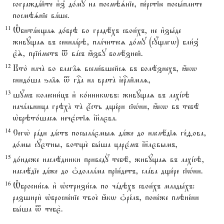
сограждaйте и3з8 до1му на посмэsніе, пе1рстію посы1плите
посмэsніе вaше.
11
Њбитaющаz до1брэ во градёхъ свои1хъ, не и3зы1де
живyщаz въ сеннаaрэ, плaчитесz до1му (сyщагw) бли1з8
є3S, пріи1метъ t вaсъ ћзву болёзней.
12
Кто2 начA во благ†z всели1вшейсz въ болёзнехъ, ћкw
снидо1ша ѕл†z t гDа на вратA їеrли6млz,
13
шyмъ колесни1цъ и3 ко1нникwвъ: живyщаz въ лахjсэ
начaльница грэхA тA є4сть дще1ри сіHни, ћкw въ тебЁ
њбрэто1шасz нечє1стіz ї}лєва.
14
Сегw2 рaди дaстъ посылaємыz дaже до наслёдіz ге1fова,
до1мы сyєтны, вотще2 бы1ша царє1мъ ї}лєвымъ,
15
до1ндеже наслёдники приведY тебЁ, живyщаz въ лахjсэ,
наслёдіе дaже до nдоллaма пріи1детъ, слaва дще1ре сіHни.
16
Њбросни1сz и3 њстризи1сz по чaдэхъ свои1хъ млады1хъ:
разшири2 њбросне1ніе твое2 ћкw nре1лъ, поне1же плэне1ни
бы1ша t тебє2.