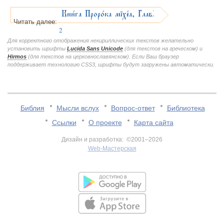
Кни1га Проро1ка міхе1а, ГлавA
Читать далее:
2
Для корректного отображения некириллических текстов желательно
установить шрифты
Lucida Sans Unicode
(для текстов на греческом) и
Hirmos
(для текстов на церковнославянском). Если Ваш браузер
поддерживает технологию CSS3, шрифты будут загружены автоматически.
Библия
Мысли вслух
Вопрос-ответ
Библиотека
Ссылки
О проекте
Карта сайта
Дизайн и разработка: ©2001–2026
Web-Мастерская
v:2.0.3.107