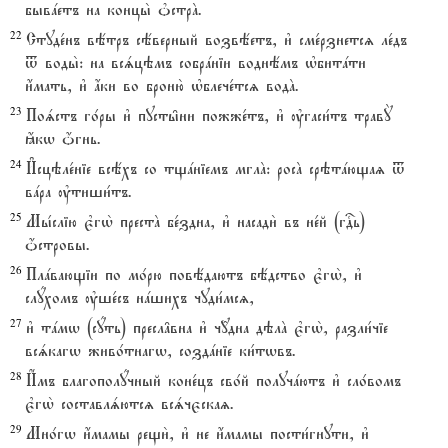
бывaетъ на концы2 nстрA.
22
Студе1нъ вётръ сёверный возвёетъ, и3 сме1рзнетсz ле1дъ
t воды2: на всsцэмъ собрaніи воднёмъ њбитaти
и4мать, и3 ѓки во броню2 њблече1тсz водA.
23
Поsстъ го1ры и3 пусты6ни пожже1тъ, и3 ўгаси1тъ травY
ћкw џгнь.
24
И#сцэле1ніе всёхъ со тщaніемъ мглA: росA срэтaющаz t
вaра ўтиши1тъ.
25
Мы1слію є3гw2 престA бе1здна, и3 насади2 въ не1й (гDь)
џстровы.
26
Плaвающіи по мо1рю повёдаютъ бёдство є3гw2, и3
слyхомъ ўше1съ нaшихъ чуди1мсz,
27
и3 тaмw (сyть) пресл†вна и3 ч{дна дэлA є3гw2, разли1чіе
всsкагw живо1тнагw, создaніе ки1тwвъ.
28
И$мъ благополyчный коне1цъ сво1й получaютъ и3 сло1вомъ
є3гw2 составлsютсz всsчєскаz.
29
Мно1гw и4мамы рещи2, и3 не и4мамы пости1гнути, и3