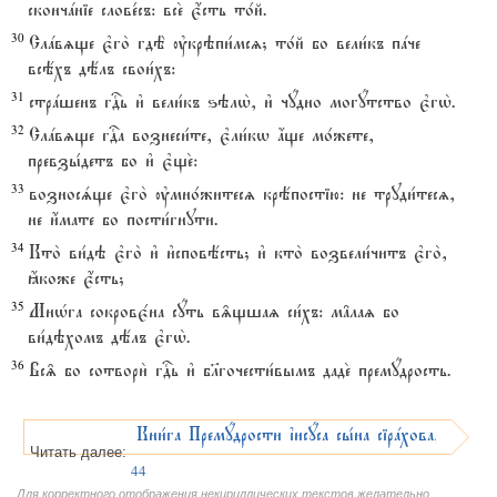
скончaніе слове1съ: все2 є4сть то1й.
30
Слaвzще є3го2 гдЁ ўкрэпи1мсz; то1й бо вели1къ пaче
всёхъ дёлъ свои1хъ:
31
стрaшенъ гDь и3 вели1къ ѕэлw2, и3 чyдно могyтство є3гw2.
32
Слaвzще гDа вознеси1те, є3ли1кw ѓще мо1жете,
превзы1детъ бо и3 є3ще2:
33
возносsще є3го2 ўмно1житесz крёпостію: не труди1тесz,
не и4мате бо пости1гнути.
34
Кто2 ви1дэ є3го2 и3 и3сповёсть; и3 кто2 возвели1читъ є3го2,
ћкоже є4сть;
35
МнHга сокровє1на сyть в‰щшаz си1хъ: м†лаz бо
ви1дэхомъ дёлъ є3гw2.
36
Вс‰ бо сотвори2 гDь и3 бlгочести1вымъ даде2 премyдрость.
Кни1га Премyдрости їисyса сы1на сірaхова, ГлавA
Читать далее:
44
Для корректного отображения некириллических текстов желательно