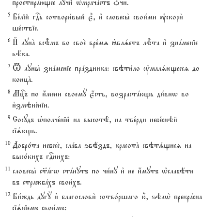
простирaющее лучи6 њмрачaетъ џчи.
5
Ве1лій гDь сотвори1вый є5, и3 словесы2 свои1ми ўскори2
ше1ствіе.
6
И# лунA всBмъ во свое2 вре1мz kвлsетъ лBта и3 знaменіе
вёка.
7
T луны2 знaменіе прaздника: свэти1ло ўмалsющеесz до
концA.
8
Мцcъ по и4мени своемY є4сть, возрастaющь ди1внw во
и3змэне1ніи.
9
Сосyдъ њполче1ній на высотЁ, на тве1рди небе1снэй
сіsющь.
10
Добро1та небесе2, слaва ѕвёздъ, красотA свэтsщисz на
высо1кихъ гDнихъ:
11
словесы2 с™aгw стaнутъ по чи1ну и3 не и4мутъ њслабёти
въ стражбaхъ свои1хъ.
12
Ви1ждь дугY и3 благослови2 сотво1ршаго ю5, ѕэлw2 прекрaсна
сіsніемъ свои1мъ: