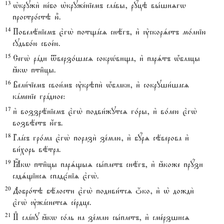
13
њкружи2 не1бо њкруже1ніемъ слaвы, рyцэ вы1шнzгw
простро1стэ ю5.
14
Повелёніемъ є3гw2 потщaсz снёгъ, и3 ўскорsетъ мо1лнію
судьбо1ю свое1ю.
15
Сегw2 рaди tверзо1шасz сокрHвища, и3 парsтъ њ1блацы
ћкw пти6цы.
16
Вели1чіемъ свои1мъ ўкрэпи2 њ1блаки, и3 сокруши1шасz
кaменіе грaдное:
17
и3 воззрёніемъ є3гw2 подви1жутсz го1ры, и3 во1лею є3гw2
возвёетъ ю4гъ.
18
Глaсъ гро1ма є3гw2 порази2 зе1млю, и3 бyрz сёверова и3
ви1хорь вётра.
19
Ћкw пти6цы парsщыz сы1плетъ снёгъ, и3 ћкоже прyзи
садsщіисz спадє1ніz є3гw2.
20
Добро1тэ бёлости є3гw2 подиви1тсz џко, и3 њ дожди2
є3гw2 ўжaснетсz се1рдце.
21
И# слaну ћкw со1ль на зе1млю сы1плетъ, и3 сме1рзшисz