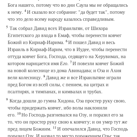
Бога нашего, потому что во дни Саула мы не обращались
4
к нему.
И сказало все собрание: "да будет так", потому
что это дело всему народу казалось справедливым.
5
Так собрал Давид всех Израильтян, от Шихора
Египетского до входа в Емаф, чтобы перенести ковчег
6
Божий из Кириаф-Иарима.
И пошел Давид и весь
Израиль в Кириаф-Иарим, что в Иудее, чтобы перенести
оттуда ковчег Бога, Господа, седящего на Херувимах, на
7
котором нарицается имя
Его
.
И повезли ковчег Божий
на новой колеснице из дома Авинадава; и Оза и Ахия
8
вели колесницу.
Давид же и все Израильтяне играли
пред Богом из всей силы, с пением, на цитрах и
псалтирях, и тимпанах, и кимвалах и трубах.
9
Когда дошли до гумна Хидона, Оза простер руку свою,
чтобы придержать ковчег, ибо волы наклонили
10
его.
Но Господь разгневался на Озу, и поразил его за
то, что он простер руку свою к ковчегу; и он умер тут же
11
пред лицем Божиим.
И опечалился Давид, что Господь
поразил Озу. И назвал то место поражением Озы; так