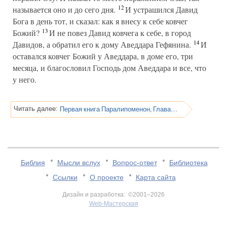
12
называется оно и до сего дня.
И устрашился Давид
Бога в день тот, и сказал: как я внесу к себе ковчег
13
Божий?
И не повез Давид ковчега к себе, в город
14
Давидов, а обратил его к дому Аведдара Гефянина.
И
оставался ковчег Божий у Аведдара, в доме его, три
месяца, и благословил Господь дом Аведдара и все, что
у него.
Первая книга Паралипоменон, Глава 14
Читать далее:
Библия
Мысли вслух
Вопрос-ответ
Библиотека
Ссылки
О проекте
Карта сайта
Дизайн и разработка: ©2001–2026
Web-Мастерская
v:2.0.3.107