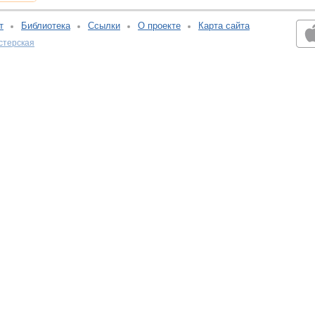
т
Библиотека
Ссылки
О проекте
Карта сайта
стерская
v:2.0.3.107