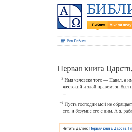
Библия
Мысли вслу
Вся Библия
Первая книга Царств
3
Имя человека того — Навал, а и
жестокий и злой нравом; он был и
...
25
Пусть господин мой не обращает в
его, и безумие его с ним. А я, ра
Первая книга Царств, Г
Читать далее: