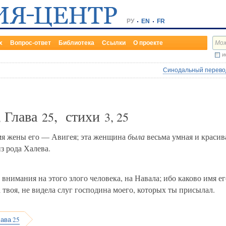
РУ
EN
FR
х
Вопрос-ответ
Библиотека
Ссылки
О проекте
и
Синодальный перевод
, Глава
, стихи
25
3, 25
мя жены его — Авигея; эта женщина
была
весьма умная и красив
з рода Халева.
нимания на этого злого человека, на Навала; ибо каково имя ег
ба твоя, не видела слуг господина моего, которых ты присылал.
лава 25