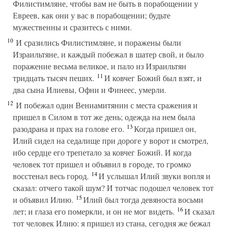
Филистимляне, чтобы вам не быть в порабощении у
Евреев, как они у вас в порабощении; будьте
мужественны и сразитесь с ними.
10
И сразились Филистимляне, и поражены были
Израильтяне, и каждый побежал в шатер свой, и было
поражение весьма великое, и пало из Израильтян
11
тридцать тысяч пеших.
И ковчег Божий был взят, и
два сына Илиевы, Офни и Финеес, умерли.
12
И побежал один Вениамитянин с места сражения и
пришел в Силом в тот же день; одежда на нем была
13
разодрана и прах на голове его.
Когда пришел он,
Илий сидел на седалище при дороге у ворот и смотрел,
ибо сердце его трепетало за ковчег Божий. И когда
человек тот пришел и объявил в городе, то громко
14
восстенал весь город.
И услышал Илий звуки вопля и
сказал: отчего такой шум? И тотчас подошел человек тот
15
и объявил Илию.
Илий был тогда девяноста восьми
16
лет; и глаза его померкли, и он не мог видеть.
И сказал
тот человек Илию: я пришел из стана, сегодня же бежал