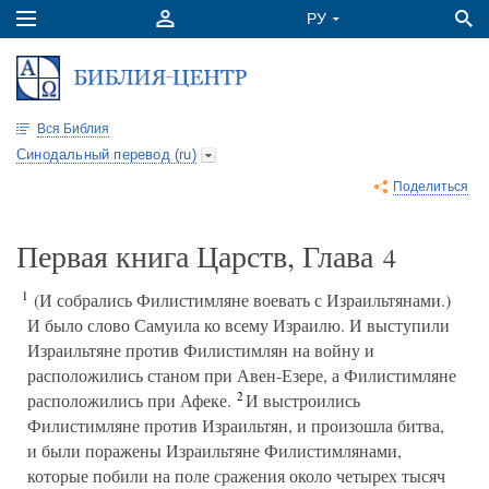
Вся Библия
Синодальный перевод (ru)
Поделиться
Первая книга Царств, Глава
4
1
(И собрались Филистимляне воевать с Израильтянами.)
И было слово Самуила ко всему Израилю. И выступили
Израильтяне против Филистимлян на войну и
расположились станом при Авен-Езере, а Филистимляне
2
расположились при Афеке.
И выстроились
Филистимляне против Израильтян, и произошла битва,
и были поражены Израильтяне Филистимлянами,
которые побили на поле сражения около четырех тысяч