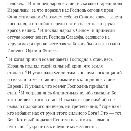
3
человек.
И пришел народ в стан; и сказали старейшины
Израилевы: за что поразил нас Господь сегодня пред
Филистимлянами? возьмем себе из Силома ковчег завета
Господня, и он пойдет среди нас и спасет нас от руки
4
врагов наших.
И послал народ в Силом, и принесли
оттуда ковчег завета Господа Саваофа, седящего на
херувимах; а при ковчеге завета Божия были и два сына
Илиевы, Офни и Финеес.
5
И когда прибыл ковчег завета Господня в стан, весь
Израиль поднял такой сильный крик, что земля
6
стонала.
И услышали Филистимляне шум восклицаний
и сказали: отчего такие громкие восклицания в стане
Евреев? И узнали, что ковчег Господень прибыл в
7
стан.
И устрашились Филистимляне, ибо сказали: Бог
тот пришел к ним в стан. И сказали: горе нам! ибо не
8
бывало подобного ни вчера, ни третьего дня;
горе нам!
кто избавит нас от руки этого сильного Бога? Это — тот
Бог, Который поразил Египтян всякими казнями в
9
пустыне;
укрепитесь и будьте мужественны,