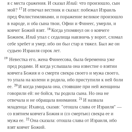
я с места сражения. И сказал
Илий:
что произошло, сын
17
мой?
И отвечал вестник и сказал: побежал Израиль
пред Филистимлянами, и поражение великое произошло
в народе, и оба сына твои, Офни и Финеес, умерли, и
18
ковчег Божий взят.
Когда упомянул он о ковчеге
Божием,
Илий
упал с седалища навзничь у ворот, сломал
себе хребет и умер; ибо он
был
стар и тяжел. Был же он
судьею Израиля сорок лет.
19
Невестка его, жена Финеесова, была беременна уже
пред родами. И когда услышала она известие о взятии
ковчега Божия и о смерти свекра своего и мужа своего,
то упала на колени и родила, ибо приступили к ней боли
20
ее.
И когда умирала она, стоявшие при ней женщины
говорили ей: не бойся, ты родила сына. Но она не
21
отвечала и не обращала внимания.
И назвала
младенца: Ихавод, сказав: "отошла слава от Израиля" —
со взятием ковчега Божия и (со смертью) свекра ее и
22
мужа ее.
Она сказала: отошла слава от Израиля, ибо
взят ковчег Божий.