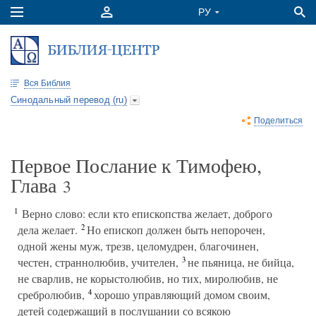
Вся Библия
Синодальный перевод (ru)
Поделиться
Первое Послание к Тимофею,
Глава
3
1
Верно слово: если кто епископства желает, доброго
2
дела желает.
Но епископ должен быть непорочен,
одной жены муж, трезв, целомудрен, благочинен,
3
честен, страннолюбив, учителен,
не пьяница, не бийца,
не сварлив, не корыстолюбив, но тих, миролюбив, не
4
сребролюбив,
хорошо управляющий домом своим,
детей содержащий в послушании со всякою