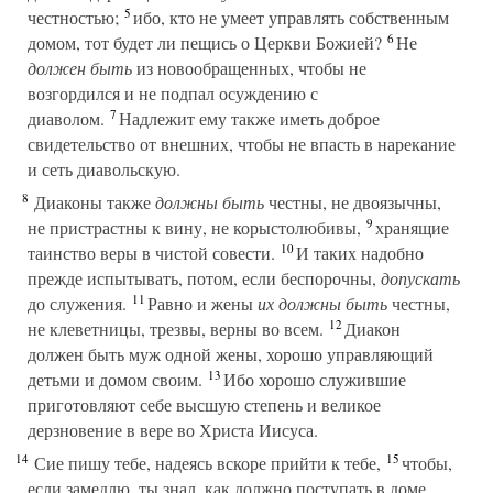
5
честностью;
ибо, кто не умеет управлять собственным
6
домом, тот будет ли пещись о Церкви Божией?
Не
должен быть
из новообращенных, чтобы не
возгордился и не подпал осуждению с
7
диаволом.
Надлежит ему также иметь доброе
свидетельство от внешних, чтобы не впасть в нарекание
и сеть диавольскую.
8
Диаконы также
должны быть
честны, не двоязычны,
9
не пристрастны к вину, не корыстолюбивы,
хранящие
10
таинство веры в чистой совести.
И таких надобно
прежде испытывать, потом, если беспорочны,
допускать
11
до служения.
Равно и жены
их должны быть
честны,
12
не клеветницы, трезвы, верны во всем.
Диакон
должен быть муж одной жены, хорошо управляющий
13
детьми и домом своим.
Ибо хорошо служившие
приготовляют себе высшую степень и великое
дерзновение в вере во Христа Иисуса.
14
15
Сие пишу тебе, надеясь вскоре прийти к тебе,
чтобы,
если замедлю, ты знал, как должно поступать в доме