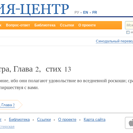
РУ
EN
FR
х
Вопрос-ответ
Библиотека
Ссылки
О проекте
и
Синодальный перевод
ра, Глава
, стих
2
13
оние, ибо они полагают удовольствие во вседневной роскоши; с
пиршествуя с вами.
 Глава 2
т
Библиотека
Ссылки
О проекте
Карта сайта
стерская
v:2.0.3.107