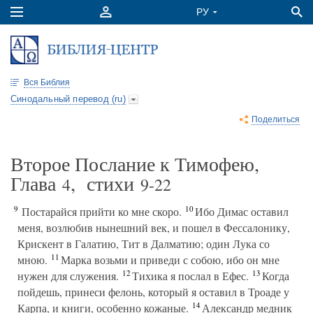
Вся Библия
Синодальный перевод (ru)
Поделиться
Второе Послание к Тимофею,
Глава
, стихи
4
9-22
9
10
Постарайся прийти ко мне скоро.
Ибо Димас оставил
меня, возлюбив нынешний век, и пошел в Фессалонику,
Крискент в Галатию, Тит в Далматию; один Лука со
11
мною.
Марка возьми и приведи с собою, ибо он мне
12
13
нужен для служения.
Тихика я послал в Ефес.
Когда
пойдешь, принеси фелонь, который я оставил в Троаде у
14
Карпа, и книги, особенно кожаные.
Александр медник