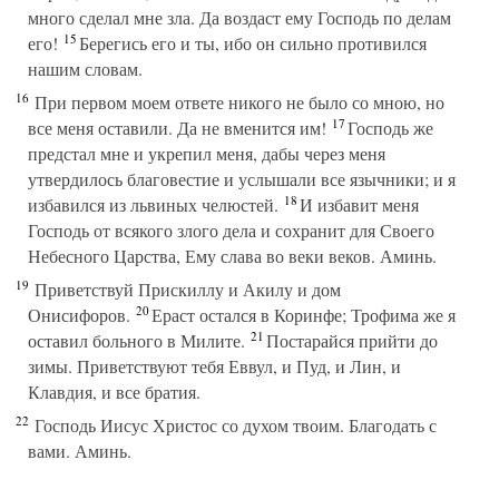
много сделал мне зла. Да воздаст ему Господь по делам
15
его!
Берегись его и ты, ибо он сильно противился
нашим словам.
16
При первом моем ответе никого не было со мною, но
17
все меня оставили. Да не вменится им!
Господь же
предстал мне и укрепил меня, дабы через меня
утвердилось благовестие и услышали все язычники; и я
18
избавился из львиных челюстей.
И избавит меня
Господь от всякого злого дела и сохранит для Своего
Небесного Царства, Ему слава во веки веков. Аминь.
19
Приветствуй Прискиллу и Акилу и дом
20
Онисифоров.
Ераст остался в Коринфе; Трофима же я
21
оставил больного в Милите.
Постарайся прийти до
зимы. Приветствуют тебя Еввул, и Пуд, и Лин, и
Клавдия, и все братия.
22
Господь Иисус Христос со духом твоим. Благодать с
вами. Аминь.