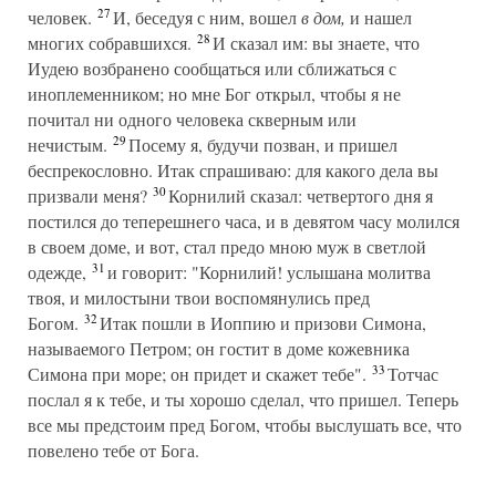
27
человек.
И, беседуя с ним, вошел
в дом,
и нашел
28
многих собравшихся.
И сказал им: вы знаете, что
Иудею возбранено сообщаться или сближаться с
иноплеменником; но мне Бог открыл, чтобы я не
почитал ни одного человека скверным или
29
нечистым.
Посему я, будучи позван, и пришел
беспрекословно. Итак спрашиваю: для какого дела вы
30
призвали меня?
Корнилий сказал: четвертого дня я
постился до теперешнего часа, и в девятом часу молился
в своем доме, и вот, стал предо мною муж в светлой
31
одежде,
и говорит: "Корнилий! услышана молитва
твоя, и милостыни твои воспомянулись пред
32
Богом.
Итак пошли в Иоппию и призови Симона,
называемого Петром; он гостит в доме кожевника
33
Симона при море; он придет и скажет тебе".
Тотчас
послал я к тебе, и ты хорошо сделал, что пришел. Теперь
все мы предстоим пред Богом, чтобы выслушать все, что
повелено тебе от Бога.