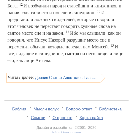
12
Бога.
И возбудили народ и старейшин и книжников и,
13
напав, схватили его и повели в синедрион.
И
представили ложных свидетелей, которые говорили:
этот человек не перестает говорить хульные слова на
14
святое место сие и на закон.
Ибо мы слышали, как он
говорил, что Иисус Назорей разрушит место сие и
15
переменит обычаи, которые передал нам Моисей.
И
все, сидящие в синедрионе, смотря на него, видели лице
его, как лице Ангела.
Деяния Святых Апостолов, Глава 7
Читать далее:
Библия
Мысли вслух
Вопрос-ответ
Библиотека
Ссылки
О проекте
Карта сайта
Дизайн и разработка: ©2001–2026