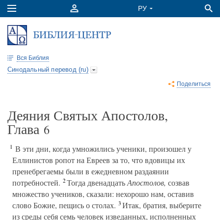
Вся Библия
Синодальный перевод (ru)
Поделиться
Деяния Святых Апостолов,
Глава
6
1
В эти дни, когда умножились ученики, произошел у
Еллинистов ропот на Евреев за то, что вдовицы их
пренебрегаемы были в ежедневном раздаянии
2
потребностей.
Тогда двенадцать
Апостолов,
созвав
множество учеников, сказали: нехорошо нам, оставив
3
слово Божие, пещись о столах.
Итак, братия, выберите
из среды себя семь человек изведанных, исполненных