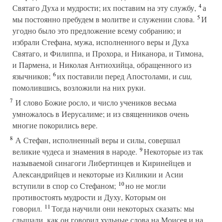
4
Святаго Духа и мудрости; их поставим на эту службу,
а
5
мы постоянно пребудем в молитве и служении слова.
И
угодно было это предложение всему собранию; и
избрали Стефана, мужа, исполненного веры и Духа
Святаго, и Филиппа, и Прохора, и Никанора, и Тимона,
и Пармена, и Николая Антиохийца, обращенного из
6
язычников;
их поставили перед Апостолами, и
сии,
помолившись, возложили на них руки.
7
И слово Божие росло, и число учеников весьма
умножалось в Иерусалиме; и из священников очень
многие покорились вере.
8
А Стефан, исполненный веры и силы, совершал
9
великие чудеса и знамения в народе.
Некоторые из так
называемой синагоги Либертинцев и Киринейцев и
Александрийцев и некоторые из Киликии и Асии
10
вступили в спор со Стефаном;
но не могли
противостоять мудрости и Духу, Которым он
11
говорил.
Тогда научили они некоторых сказать: мы
слышали, как он говорил хульные слова на Моисея и на