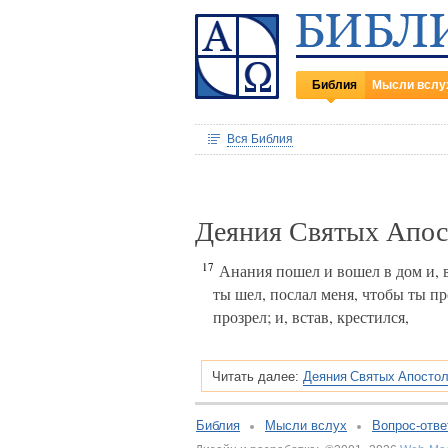
Библия
Мысли вслу
Вся Библия
Деяния Святых Апос
17
Анания пошел и вошел в дом и, в
ты шел, послал меня, чтобы ты пр
прозрел; и, встав, крестился,
Деяния Святых Апостол
Читать далее:
Библия
Мысли вслух
Вопрос-отве