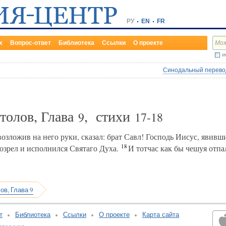
РУ
EN
FR
х
Вопрос-ответ
Библиотека
Ссылки
О проекте
и
Синодальный перевод
толов, Глава
, стихи
9
17-18
озложив на него руки, сказал: брат Савл! Господь Иисус, явивш
18
озрел и исполнился Святаго Духа.
И тотчас как бы чешуя отпала
ов, Глава 9
т
Библиотека
Ссылки
О проекте
Карта сайта