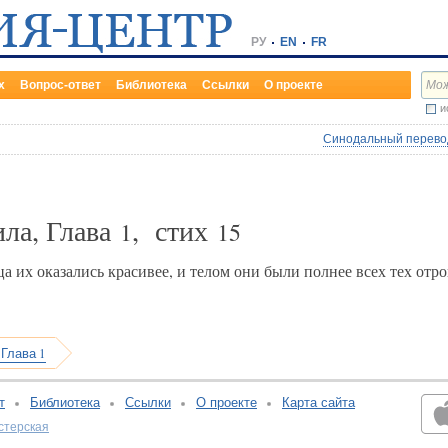
РУ
EN
FR
х
Вопрос-ответ
Библиотека
Ссылки
О проекте
и
Синодальный перевод
ила, Глава
, стих
1
15
а их оказались красивее, и телом они были полнее всех тех отро
 Глава 1
т
Библиотека
Ссылки
О проекте
Карта сайта
стерская
v:2.0.3.107