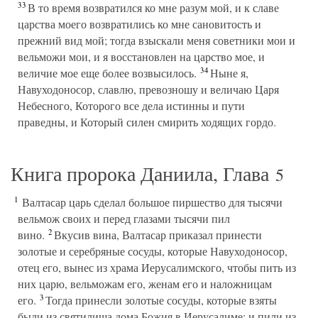
33
В то время возвратился ко мне разум мой, и к славе
царства моего возвратились ко мне сановитость и
прежний вид мой; тогда взыскали меня советники мои и
вельможи мои, и я восстановлен на царство мое, и
34
величие мое еще более возвысилось.
Ныне я,
Навуходоносор, славлю, превозношу и величаю Царя
Небесного, Которого все дела истинны и пути
праведны, и Который силен смирить ходящих гордо.
Книга пророка Даниила, Глава
5
1
Валтасар царь сделал большое пиршество для тысячи
вельмож своих и перед глазами тысячи пил
2
вино.
Вкусив вина, Валтасар приказал принести
золотые и серебряные сосуды, которые Навуходоносор,
отец его, вынес из храма Иерусалимского, чтобы пить из
них царю, вельможам его, женам его и наложницам
3
его.
Тогда принесли золотые сосуды, которые взяты
были из святилища дома Божия в Иерусалиме; и пили из