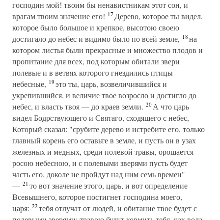
господин мой! твоим бы ненавистникам этот сон, и
17
врагам твоим значение его!
Дерево, которое ты видел,
которое было большое и крепкое, высотою своею
18
достигало до небес и видимо было по всей земле,
на
котором листья были прекрасные и множество плодов и
пропитание для всех, под которым обитали звери
полевые и в ветвях которого гнездились птицы
19
небесные,
это ты, царь, возвеличившийся и
укрепившийся, и величие твое возросло и достигло до
20
небес, и власть твоя — до краев земли.
А что царь
видел Бодрствующего и Святаго, сходящего с небес,
Который сказал: "срубите дерево и истребите его, только
главный корень его оставьте в земле, и пусть он в узах
железных и медных, среди полевой травы, орошается
росою небесною, и с полевыми зверями пусть будет
часть его, доколе не пройдут над ним семь времен"
21
—
то вот значение этого, царь, и вот определение
Всевышнего, которое постигнет господина моего,
22
царя:
тебя отлучат от людей, и обитание твое будет с
полевыми зверями; травою будут кормить тебя, как вола,