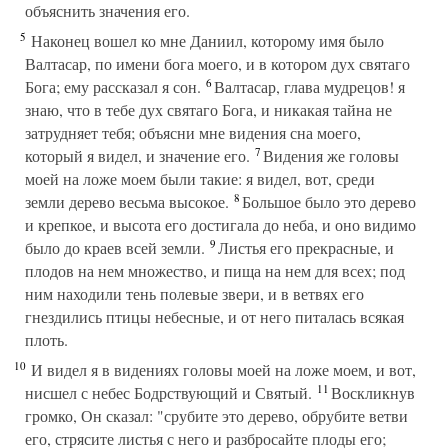
объяснить значения его.
5
Наконец вошел ко мне Даниил, которому имя было
Валтасар, по имени бога моего, и в котором дух святаго
6
Бога; ему рассказал я сон.
Валтасар, глава мудрецов! я
знаю, что в тебе дух святаго Бога, и никакая тайна не
затрудняет тебя; объясни мне видения сна моего,
7
который я видел, и значение его.
Видения же головы
моей на ложе моем были такие: я видел, вот, среди
8
земли дерево весьма высокое.
Большое было это дерево
и крепкое, и высота его достигала до неба, и оно видимо
9
было до краев всей земли.
Листья его прекрасные, и
плодов на нем множество, и пища на нем для всех; под
ним находили тень полевые звери, и в ветвях его
гнездились птицы небесные, и от него питалась всякая
плоть.
10
И видел я в видениях головы моей на ложе моем, и вот,
11
нисшел с небес Бодрствующий и Святый.
Воскликнув
громко, Он сказал: "срубите это дерево, обрубите ветви
его, стрясите листья с него и разбросайте плоды его;