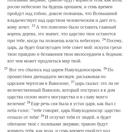
росою небесною ты будешь орошаем, и семь времен
пройдут над тобою, доколе познаешь, что Всевышний
владычествует над царством человеческим и дает его,
23
кому хочет.
А что повелено было оставить главный
корень дерева, это значит, что царство твое останется
24
при тебе, когда ты познаешь власть небесную.
Посему,
царь, да будет благоугоден тебе совет мой: искупи грехи
твои правдою и беззакония твои милосердием к бедным;
вот чем может продлиться мир твой.
25
26
Все это сбылось над царем Навуходоносором.
По
прошествии двенадцати месяцев, расхаживая по
27
царским чертогам в Вавилоне,
царь сказал: это ли не
величественный Вавилон, который построил я в дом
царства силою моего могущества и в славу моего
28
величия!
Еще речь сия была в устах царя, как был с
неба голос: "тебе говорят, царь Навуходоносор: царство
29
отошло от тебя!
И отлучат тебя от людей, и будет
обитание твое с полевыми зверями; травою будут
кормить тебя, как вола, и семь времен пройдут над