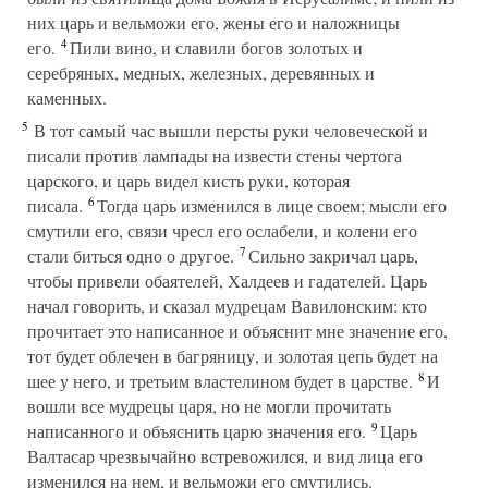
них царь и вельможи его, жены его и наложницы
4
его.
Пили вино, и славили богов золотых и
серебряных, медных, железных, деревянных и
каменных.
5
В тот самый час вышли персты руки человеческой и
писали против лампады на извести стены чертога
царского, и царь видел кисть руки, которая
6
писала.
Тогда царь изменился в лице своем; мысли его
смутили его, связи чресл его ослабели, и колени его
7
стали биться одно о другое.
Сильно закричал царь,
чтобы привели обаятелей, Халдеев и гадателей. Царь
начал говорить, и сказал мудрецам Вавилонским: кто
прочитает это написанное и объяснит мне значение его,
тот будет облечен в багряницу, и золотая цепь будет на
8
шее у него, и третьим властелином будет в царстве.
И
вошли все мудрецы царя, но не могли прочитать
9
написанного и объяснить царю значения его.
Царь
Валтасар чрезвычайно встревожился, и вид лица его
изменился на нем, и вельможи его смутились.