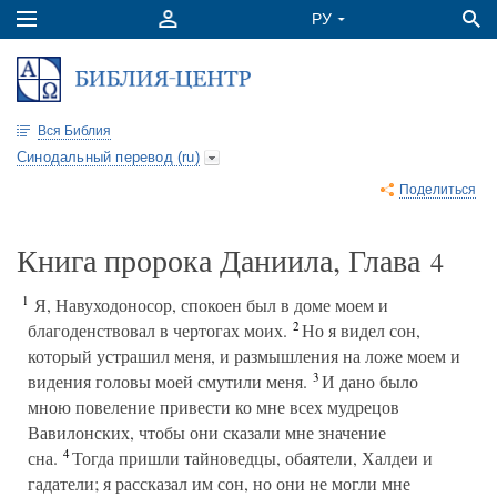
Вся Библия
Синодальный перевод (ru)
Поделиться
Книга пророка Даниила, Глава
4
1
Я, Навуходоносор, спокоен был в доме моем и
2
благоденствовал в чертогах моих.
Но я видел сон,
который устрашил меня, и размышления на ложе моем и
3
видения головы моей смутили меня.
И дано было
мною повеление привести ко мне всех мудрецов
Вавилонских, чтобы они сказали мне значение
4
сна.
Тогда пришли тайноведцы, обаятели, Халдеи и
гадатели; я рассказал им сон, но они не могли мне