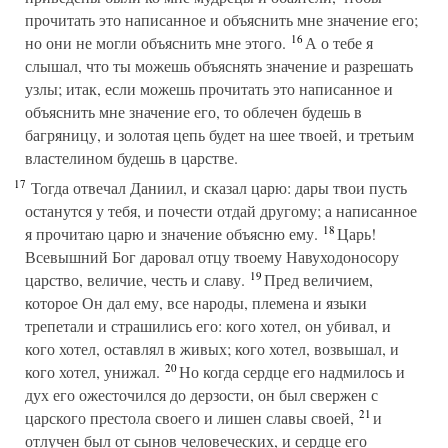
прочитать это написанное и объяснить мне значение его;
16
но они не могли объяснить мне этого.
А о тебе я
слышал, что ты можешь объяснять значение и разрешать
узлы; итак, если можешь прочитать это написанное и
объяснить мне значение его, то облечен будешь в
багряницу, и золотая цепь будет на шее твоей, и третьим
властелином будешь в царстве.
17
Тогда отвечал Даниил, и сказал царю: дары твои пусть
останутся у тебя, и почести отдай другому; а написанное
18
я прочитаю царю и значение объясню ему.
Царь!
Всевышний Бог даровал отцу твоему Навуходоносору
19
царство, величие, честь и славу.
Пред величием,
которое Он дал ему, все народы, племена и языки
трепетали и страшились его: кого хотел, он убивал, и
кого хотел, оставлял в живых; кого хотел, возвышал, и
20
кого хотел, унижал.
Но когда сердце его надмилось и
дух его ожесточился до дерзости, он был свержен с
21
царского престола своего и лишен славы своей,
и
отлучен был от сынов человеческих, и сердце его