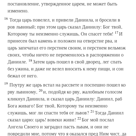
постановление, утвержденное царем, не может быть
изменено.
16
Тогда царь повелел, и привели Даниила, и бросили в
ров львиный; при этом царь сказал Даниилу: Бог твой,
17
Которому ты неизменно служишь, Он спасет тебя!
И
принесен был камень и положен на отверстие рва, и
царь запечатал его перстнем своим, и перстнем вельмож
своих, чтобы ничто не переменилось в распоряжении о
18
Данииле.
Затем царь пошел в свой дворец, лег спать
без ужина, и даже не велел вносить к нему пищи, и сон
бежал от него.
19
Поутру же царь встал на рассвете и поспешно пошел ко
20
рву львиному,
и, подойдя ко рву, жалобным голосом
кликнул Даниила, и сказал царь Даниилу: Даниил, раб
Бога живаго! Бог твой, Которому ты неизменно
21
служишь, мог ли спасти тебя от львов?
Тогда Даниил
22
сказал царю: царь! вовеки живи!
Бог мой послал
Ангела Своего и заградил пасть львам, и они не
повредили мне, потому что я оказался пред Ним чист, да