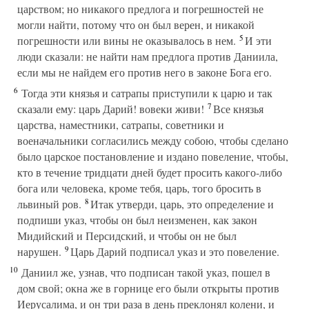
царством; но никакого предлога и погрешностей не
могли найти, потому что он был верен, и никакой
5
погрешности или вины не оказывалось в нем.
И эти
люди сказали: не найти нам предлога против Даниила,
если мы не найдем его против него в законе Бога его.
6
Тогда эти князья и сатрапы приступили к царю и так
7
сказали ему: царь Дарий! вовеки живи!
Все князья
царства, наместники, сатрапы, советники и
военачальники согласились между собою, чтобы сделано
было царское постановление и издано повеление, чтобы,
кто в течение тридцати дней будет просить какого-либо
бога или человека, кроме тебя, царь, того бросить в
8
львиный ров.
Итак утверди, царь, это определение и
подпиши указ, чтобы он был неизменен, как закон
Мидийский и Персидский, и чтобы он не был
9
нарушен.
Царь Дарий подписал указ и это повеление.
10
Даниил же, узнав, что подписан такой указ, пошел в
дом свой; окна же в горнице его были открыты против
Иерусалима, и он три раза в день преклонял колени, и