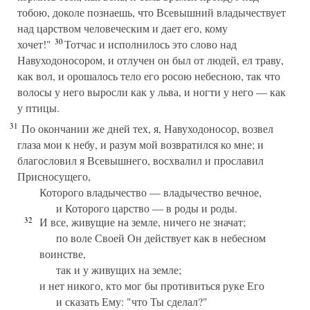
тобою, доколе познаешь, что Всевышний владычествует
над царством человеческим и дает его, кому
30
хочет!"
Тотчас и исполнилось это слово над
Навуходоносором, и отлучен он был от людей, ел траву,
как вол, и орошалось тело его росою небесною, так что
волосы у него выросли как у льва, и ногти у него — как
у птицы.
31
По окончании же дней тех, я, Навуходоносор, возвел
глаза мои к небу, и разум мой возвратился ко мне; и
благословил я Всевышнего, восхвалил и прославил
Присносущего,
Которого владычество — владычество вечное,
и Которого царство — в роды и роды.
32
И все, живущие на земле, ничего не значат;
по воле Своей Он действует как в небесном
воинстве,
так и у живущих на земле;
и нет никого, кто мог бы противиться руке Его
и сказать Ему: "что Ты сделал?"