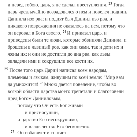
23
и перед тобою, царь, я не сделал преступления.
Тогда
царь чрезвычайно возрадовался о нем и повелел поднять
Даниила изо рва; и поднят был Даниил изо рва, и
никакого повреждения не оказалось на нем, потому что
24
он веровал в Бога своего.
И приказал царь, и
приведены были те люди, которые обвиняли Даниила, и
брошены в львиный ров, как они сами, так и дети их и
жены их; и они не достигли до дна рва, как львы
овладели ими и сокрушили все кости их.
25
После того царь Дарий написал всем народам,
племенам и языкам, живущим по всей земле: "Мир вам
26
да умножится!
Мною дается повеление, чтобы во
всякой области царства моего трепетали и благоговели
пред Богом Данииловым,
потому что Он есть Бог живый
и присносущий,
и царство Его несокрушимо,
и владычество Его бесконечно.
27
Он избавляет и спасает,