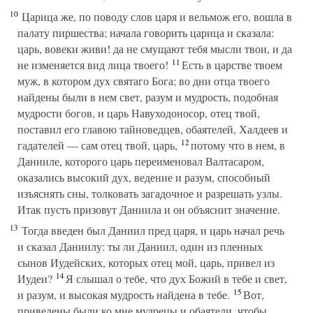
10
Царица же, по поводу слов царя и вельмож его, вошла в
палату пиршества; начала говорить царица и сказала:
царь, вовеки живи! да не смущают тебя мысли твои, и да
11
не изменяется вид лица твоего!
Есть в царстве твоем
муж, в котором дух святаго Бога; во дни отца твоего
найдены были в нем свет, разум и мудрость, подобная
мудрости богов, и царь Навуходоносор, отец твой,
поставил его главою тайноведцев, обаятелей, Халдеев и
12
гадателей — сам отец твой, царь,
потому что в нем, в
Данииле, которого царь переименовал Валтасаром,
оказались высокий дух, ведение и разум, способный
изъяснять сны, толковать загадочное и разрешать узлы.
Итак пусть призовут Даниила и он объяснит значение.
13
Тогда введен был Даниил пред царя, и царь начал речь
и сказал Даниилу: ты ли Даниил, один из пленных
сынов Иудейских, которых отец мой, царь, привел из
14
Иудеи?
Я слышал о тебе, что дух Божий в тебе и свет,
15
и разум, и высокая мудрость найдена в тебе.
Вот,
приведены были ко мне мудрецы и обаятели, чтобы