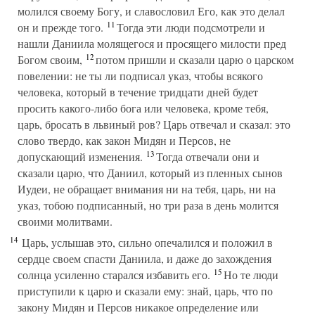
молился своему Богу, и славословил Его, как это делал
11
он и прежде того.
Тогда эти люди подсмотрели и
нашли Даниила молящегося и просящего милости пред
12
Богом своим,
потом пришли и сказали царю о царском
повелении: не ты ли подписал указ, чтобы всякого
человека, который в течение тридцати дней будет
просить какого-либо бога или человека, кроме тебя,
царь, бросать в львиный ров? Царь отвечал и сказал: это
слово твердо, как закон Мидян и Персов, не
13
допускающий изменения.
Тогда отвечали они и
сказали царю, что Даниил, который из пленных сынов
Иудеи, не обращает внимания ни на тебя, царь, ни на
указ, тобою подписанный, но три раза в день молится
своими молитвами.
14
Царь, услышав это, сильно опечалился и положил в
сердце своем спасти Даниила, и даже до захождения
15
солнца усиленно старался избавить его.
Но те люди
приступили к царю и сказали ему: знай, царь, что по
закону Мидян и Персов никакое определение или