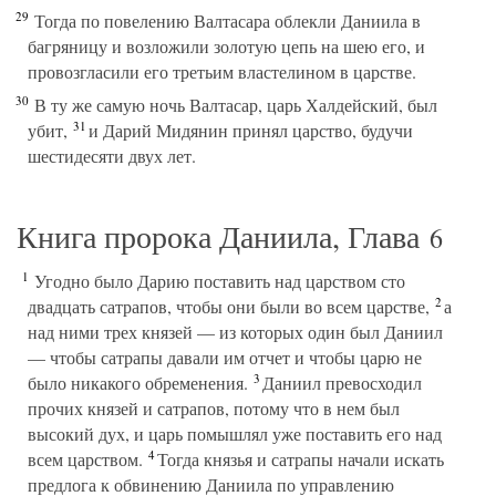
29
Тогда по повелению Валтасара облекли Даниила в
багряницу и возложили золотую цепь на шею его, и
провозгласили его третьим властелином в царстве.
30
В ту же самую ночь Валтасар, царь Халдейский, был
31
убит,
и Дарий Мидянин принял царство, будучи
шестидесяти двух лет.
Книга пророка Даниила, Глава
6
1
Угодно было Дарию поставить над царством сто
2
двадцать сатрапов, чтобы они были во всем царстве,
а
над ними трех князей — из которых один был Даниил
— чтобы сатрапы давали им отчет и чтобы царю не
3
было никакого обременения.
Даниил превосходил
прочих князей и сатрапов, потому что в нем был
высокий дух, и царь помышлял уже поставить его над
4
всем царством.
Тогда князья и сатрапы начали искать
предлога к обвинению Даниила по управлению