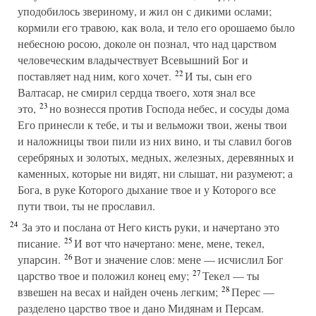
уподобилось звериному, и жил он с дикими ослами;
кормили его травою, как вола, и тело его орошаемо было
небесною росою, доколе он познал, что над царством
человеческим владычествует Всевышний Бог и
22
поставляет над ним, кого хочет.
И ты, сын его
Валтасар, не смирил сердца твоего, хотя знал все
23
это,
но вознесся против Господа небес, и сосуды дома
Его принесли к тебе, и ты и вельможи твои, жены твои
и наложницы твои пили из них вино, и ты славил богов
серебряных и золотых, медных, железных, деревянных и
каменных, которые ни видят, ни слышат, ни разумеют; а
Бога, в руке Которого дыхание твое и у Которого все
пути твои, ты не прославил.
24
За это и послана от Него кисть руки, и начертано это
25
писание.
И вот что начертано: мене, мене, текел,
26
упарсин.
Вот и значение слов: мене — исчислил Бог
27
царство твое и положил конец ему;
Текел — ты
28
взвешен на весах и найден очень легким;
Перес —
разделено царство твое и дано Мидянам и Персам.