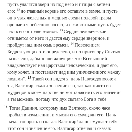
пусть удалятся звери из-под него и птицы с ветвей
12
его;
но главный корень его оставьте в земле, и пусть
он в узах железных и медных среди полевой травы
орошается небесною росою, и с животными пусть будет
13
часть его в траве земной.
Сердце человеческое
отнимется от него и дастся ему сердце звериное, и
14
пройдут над ним семь времен.
Повелением
Бодрствующих это определено, и по приговору Святых
назначено, дабы знали живущие, что Всевышний
владычествует над царством человеческим, и дает его,
кому хочет, и поставляет над ним уничиженного между
15
людьми".
Такой сон видел я, царь Навуходоносор; а
ты, Валтасар, скажи значение его, так как никто из
мудрецов в моем царстве не мог объяснить его значения,
а ты можешь, потому что дух святаго Бога в тебе.
16
Тогда Даниил, которому имя Валтасар, около часа
пробыл в изумлении, и мысли его смущали его. Царь
начал говорить и сказал: Валтасар! да не смущает тебя
этот сон и значение его. Валтасар отвечал и сказал: