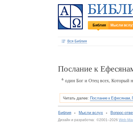
Библия
Мысли вслу
Вся Библия
Послание к Ефесяна
6
один Бог и Отец всех, Который над
Послание к Ефесянам, 
Читать далее:
Библия
Мысли вслух
Вопрос-отве
Дизайн и разработка: ©2001–2026
Web-Ма