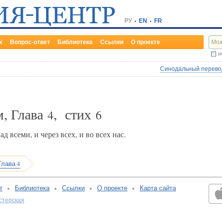
РУ
EN
FR
х
Вопрос-ответ
Библиотека
Ссылки
О проекте
и
Синодальный перевод
м, Глава
, стих
4
6
 всеми, и через всех, и во всех нас.
Глава 4
т
Библиотека
Ссылки
О проекте
Карта сайта
стерская
v:2.0.3.107