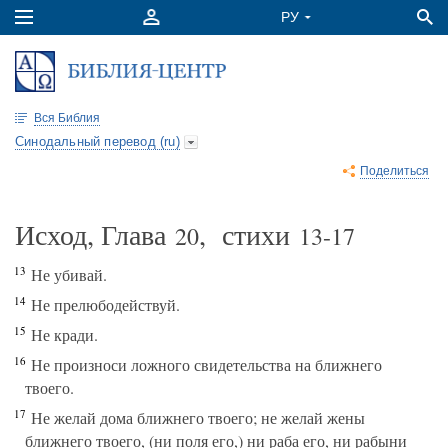
Вся Библия
Синодальный перевод (ru)
Поделиться
Исход, Глава
, стихи
20
13-17
13
Не убивай.
14
Не прелюбодействуй.
15
Не кради.
16
Не произноси ложного свидетельства на ближнего
твоего.
17
Не желай дома ближнего твоего; не желай жены
ближнего твоего, (ни поля его,) ни раба его, ни рабыни