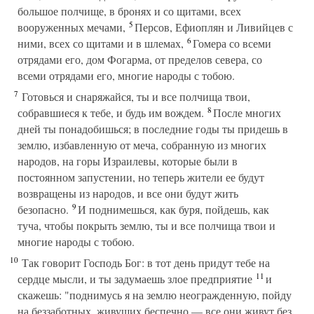
большое полчище, в бронях и со щитами, всех
5
вооруженных мечами,
Персов, Ефиоплян и Ливийцев с
6
ними, всех со щитами и в шлемах,
Гомера со всеми
отрядами его, дом Фогарма, от пределов севера, со
всеми отрядами его, многие народы с тобою.
7
Готовься и снаряжайся, ты и все полчища твои,
8
собравшиеся к тебе, и будь им вождем.
После многих
дней ты понадобишься; в последние годы ты придешь в
землю, избавленную от меча, собранную из многих
народов, на горы Израилевы, которые были в
постоянном запустении, но теперь жители ее будут
возвращены из народов, и все они будут жить
9
безопасно.
И поднимешься, как буря, пойдешь, как
туча, чтобы покрыть землю, ты и все полчища твои и
многие народы с тобою.
10
Так говорит Господь Бог: в тот день придут тебе на
11
сердце мысли, и ты задумаешь злое предприятие
и
скажешь: "поднимусь я на землю неогражденную, пойду
на беззаботных, живущих беспечно — все они живут без