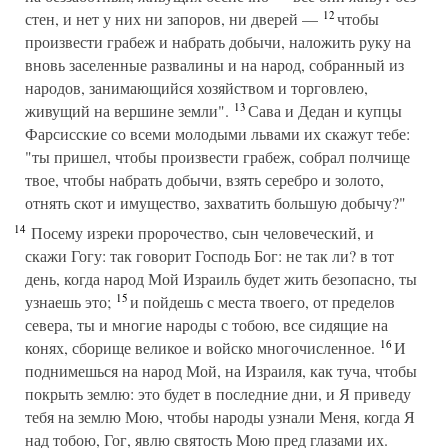
12
стен, и нет у них ни запоров, ни дверей —
чтобы
произвести грабеж и набрать добычи, наложить руку на
вновь заселенные развалины и на народ, собранный из
народов, занимающийся хозяйством и торговлею,
13
живущий на вершине земли".
Сава и Дедан и купцы
Фарсисские со всеми молодыми львами их скажут тебе:
"ты пришел, чтобы произвести грабеж, собрал полчище
твое, чтобы набрать добычи, взять серебро и золото,
отнять скот и имущество, захватить большую добычу?"
14
Посему изреки пророчество, сын человеческий, и
скажи Гогу: так говорит Господь Бог: не так ли? в тот
день, когда народ Мой Израиль будет жить безопасно, ты
15
узнаешь это;
и пойдешь с места твоего, от пределов
севера, ты и многие народы с тобою, все сидящие на
16
конях, сборище великое и войско многочисленное.
И
поднимешься на народ Мой, на Израиля, как туча, чтобы
покрыть землю: это будет в последние дни, и Я приведу
тебя на землю Мою, чтобы народы узнали Меня, когда Я
над тобою, Гог, явлю святость Мою пред глазами их.