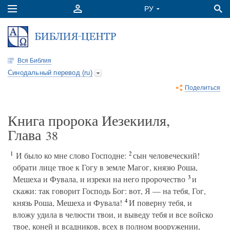
Вся Библия
Синодальный перевод (ru)
Поделиться
Книга пророка Иезекииля,
Глава
38
1
2
И было ко мне слово Господне:
сын человеческий!
обрати лице твое к Гогу в земле Магог, князю Роша,
3
Мешеха и Фувала, и изреки на него пророчество
и
скажи: так говорит Господь Бог: вот, Я — на тебя, Гог,
4
князь Роша, Мешеха и Фувала!
И поверну тебя, и
вложу удила в челюсти твои, и выведу тебя и все войско
твое, коней и всадников, всех в полном вооружении,