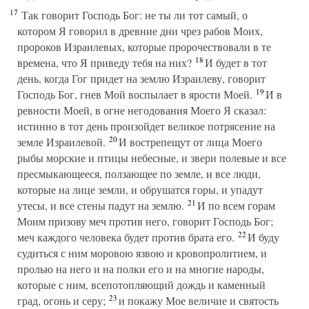
17
Так говорит Господь Бог: не ты ли тот самый, о
котором Я говорил в древние дни чрез рабов Моих,
пророков Израилевых, которые пророчествовали в те
18
времена, что Я приведу тебя на них?
И будет в тот
день, когда Гог придет на землю Израилеву, говорит
19
Господь Бог, гнев Мой воспылает в ярости Моей.
И в
ревности Моей, в огне негодования Моего Я сказал:
истинно в тот день произойдет великое потрясение на
20
земле Израилевой.
И вострепещут от лица Моего
рыбы морские и птицы небесные, и звери полевые и все
пресмыкающееся, ползающее по земле, и все люди,
которые на лице земли, и обрушатся горы, и упадут
21
утесы, и все стены падут на землю.
И по всем горам
Моим призову меч против него, говорит Господь Бог;
22
меч каждого человека будет против брата его.
И буду
судиться с ним моровою язвою и кровопролитием, и
пролью на него и на полки его и на многие народы,
которые с ним, всепотопляющий дождь и каменный
23
град, огонь и серу;
и покажу Мое величие и святость